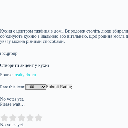
Кухня є центром тяжіння в домі. Впродовж століть люди збиралися
об’єднують кухню з їдальнею або вітальнею, щоб родина могла п
увагу можна різними способами.
rbc.group
Створити акцент у кухні
Sourse:
realty.rbc.ru
Submit Rating
Rate this item:
No votes yet.
Please wait…
Submit Rating
Rate this item:
No votes yet.