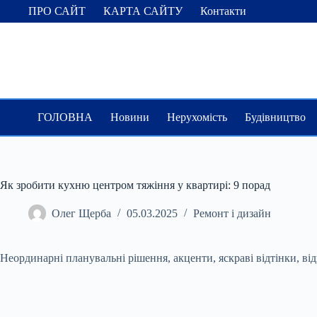
Перейти
ПРО САЙТ
КАРТА САЙТУ
Контакти
до
вмісту
ГОЛОВНА
Новини
Нерухомість
Будівництво
Як зробити кухню центром тяжіння у квартирі: 9 порад
Олег Щерба
05.03.2025
Ремонт і дизайн
Неординарні планувальні рішення, акценти, яскраві відтінки, ві