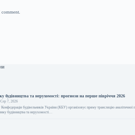
 I comment.
ни
у будівництва та нерухомості: прогнози на перше півріччя 2026
Сер 7, 2026
 Конфедерація будівельників України (КБУ) організовує пряму трансляцію аналітичної п
инку будівництва та нерухомості…