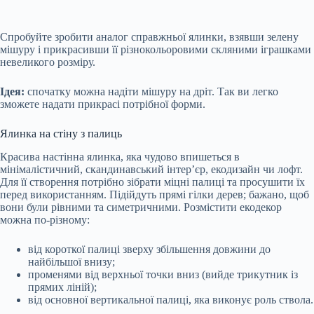
Спробуйте зробити аналог справжньої ялинки, взявши зелену
мішуру і прикрасивши її різнокольоровими скляними іграшками
невеликого розміру.
Ідея:
спочатку можна надіти мішуру на дріт. Так ви легко
зможете надати прикрасі потрібної форми.
Ялинка на стіну з палиць
Красива настінна ялинка, яка чудово впишеться в
мінімалістичний, скандинавський інтер’єр, екодизайн чи лофт.
Для її створення потрібно зібрати міцні палиці та просушити їх
перед використанням. Підійдуть прямі гілки дерев; бажано, щоб
вони були рівними та симетричними. Розмістити екодекор
можна по-різному:
від короткої палиці зверху збільшення довжини до
найбільшої внизу;
променями від верхньої точки вниз (вийде трикутник із
прямих ліній);
від основної вертикальної палиці, яка виконує роль ствола.