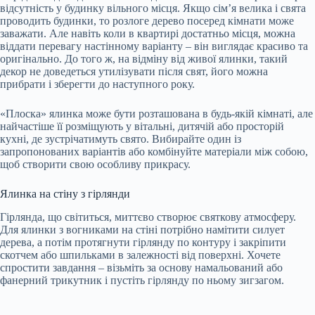
відсутність у будинку вільного місця. Якщо сім’я велика і свята
проводить будинки, то розлоге дерево посеред кімнати може
заважати. Але навіть коли в квартирі достатньо місця, можна
віддати перевагу настінному варіанту – він виглядає красиво та
оригінально. До того ж, на відміну від живої ялинки, такий
декор не доведеться утилізувати після свят, його можна
прибрати і зберегти до наступного року.
«Плоска» ялинка може бути розташована в будь-якій кімнаті, але
найчастіше її розміщують у вітальні, дитячій або просторій
кухні, де зустрічатимуть свято. Вибирайте один із
запропонованих варіантів або комбінуйте матеріали між собою,
щоб створити свою особливу прикрасу.
Ялинка на стіну з гірлянди
Гірлянда, що світиться, миттєво створює святкову атмосферу.
Для ялинки з вогниками на стіні потрібно намітити силует
дерева, а потім протягнути гірлянду по контуру і закріпити
скотчем або шпильками в залежності від поверхні. Хочете
спростити завдання – візьміть за основу намальований або
фанерний трикутник і пустіть гірлянду по ньому зигзагом.