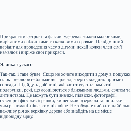
Прикрашати фетрові та флісові «дерева» можна малюнками,
вирізаними сніжинками та казковими героями. Це відмінний
варіант для проведення часу з дітьми: нехай кожен член сім’ї
намалює і виріже свої прикраси.
Ялинка з усього
Так-так, і таке буває. Якщо не хочете виходити з дому в пошуках
гілок і не любите блимання гірлянд, зберіть воєдино приємні
спогади. Підійдуть дрібниці, які вас оточують: пам’ятні
подарунки, речі, що асоціюються з близькими людьми, святом та
дитинством. Це можуть бути значки, підвіски, фотографії,
сувенірні фігурки, іграшки, кишенькові дзеркала та шпильки –
чим різноманітніше, тим цікавіше. Не забудьте вибрати найбільш
важливу річ як верхівку дерева або знайдіть на це місце
відповідну зірку.