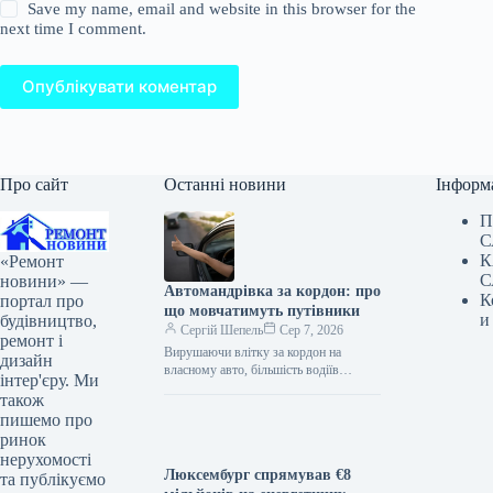
Save my name, email and website in this browser for the
next time I comment.
Опублікувати коментар
Про сайт
Останні новини
Інформ
П
С
К
«Ремонт
С
новини» —
Автомандрівка за кордон: про
К
портал про
що мовчатимуть путівники
и
будівництво,
Сергій Шепель
Сер 7, 2026
ремонт і
Вирушаючи влітку за кордон на
дизайн
власному авто, більшість водіїв
інтер'єру. Ми
переймаються місцевими
також
обмеженнями швидкості, вартістю
пишемо про
платних доріг та паркування. Однак
ринок
значно…
нерухомості
Люксембург спрямував €8
та публікуємо