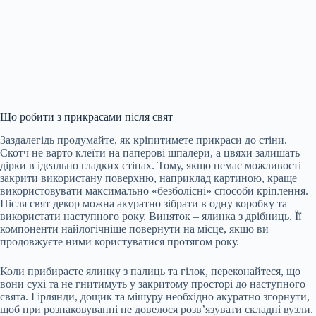
Що робити з прикрасами після свят
Заздалегідь продумайте, як кріпитимете прикраси до стіни.
Скотч не варто клеїти на паперові шпалери, а цвяхи залишать
дірки в ідеально гладких стінах. Тому, якщо немає можливості
закрити використану поверхню, наприклад картиною, краще
використовувати максимально «безболісні» способи кріплення.
Після свят декор можна акуратно зібрати в одну коробку та
використати наступного року. Виняток – ялинка з дрібниць. Її
компоненти найлогічніше повернути на місце, якщо ви
продовжуєте ними користуватися протягом року.
Коли прибираєте ялинку з палиць та гілок, переконайтеся, що
вони сухі та не гнитимуть у закритому просторі до наступного
свята. Гірлянди, дощик та мішуру необхідно акуратно згорнути,
щоб при розпаковуванні не довелося розв’язувати складні вузли.