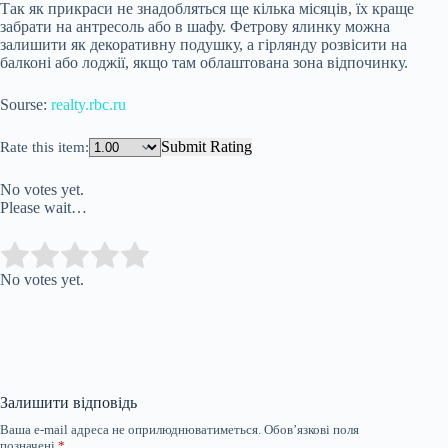
Так як прикраси не знадобляться ще кілька місяців, їх краще
забрати
на антресоль або в шафу. Фетрову ялинку можна
залишити як декоративну подушку, а гірлянду розвісити на
балконі або лоджії, якщо там облаштована зона відпочинку.
Sourse:
realty.rbc.ru
Submit Rating
Rate this item:
No votes yet.
Please wait…
Submit Rating
Rate this item:
No votes yet.
Залишити відповідь
Ваша e-mail адреса не оприлюднюватиметься.
Обов’язкові поля
позначені
*