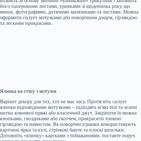
Візьміть за основу звичний «ялинковий» трикутник і заповніть
його паперовими листами, уривками зі щоденника року, що
минає, фотографіями, дитячими малюнками та листами. Можна
оформити силует мотузками або новорічним дощем, гірляндою
та легкими прикрасами.
Ялинка на стіну з мотузок
Варіант декору для тих, хто не має часу. Протягніть силует
ялинки відповідними мотузками – підходять м’які білі та зелені
нитки вовняної пряжі або класичний джут. Закріпити їх можна
кнопками, гвоздиками або скотчем, прикрасити тонкою
гірляндою та намистом. Як новорічні іграшки використовують
картонні зірки та кулі, стрічкові банти та плоскі шпильки.
Доповніть «ялинку» картками з побажаннями, поставте поруч