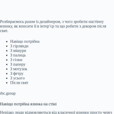
Розбираємось разом із дизайнером, з чого зробити настінну
ялинку, як вписати її в інтер’єр та що робити з декором після
свят.
Навіщо потрібна
З гірлянди
З мішури
З палиць
З гілки
З паперу
З мотузок
З фетру
З усього
Після свят
rbc.group
Навіщо потрібна ялинка на стіні
Нерідко люди відмовляються від класичної ялинки просто через