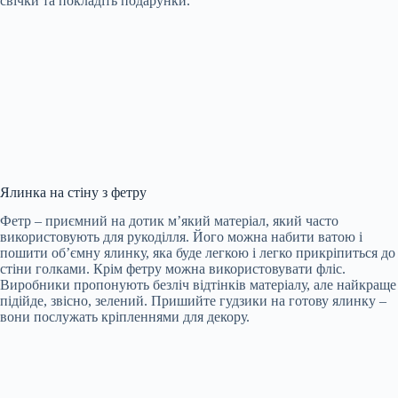
свічки та покладіть подарунки.
Ялинка на стіну з фетру
Фетр – приємний на дотик м’який матеріал, який часто
використовують для рукоділля. Його можна набити ватою і
пошити об’ємну ялинку, яка буде легкою і легко прикріпиться до
стіни голками. Крім фетру можна використовувати фліс.
Виробники пропонують безліч відтінків матеріалу, але найкраще
підійде, звісно, зелений. Пришийте гудзики на готову ялинку –
вони послужать кріпленнями для декору.