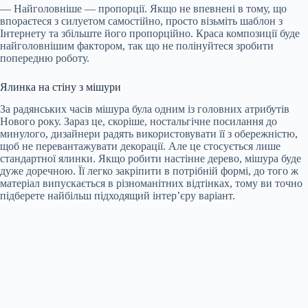
— Найголовніше — пропорції. Якщо не впевнені в тому, що
впораєтеся з силуетом самостійно, просто візьміть шаблон з
Інтернету та збільште його пропорційно. Краса композиції буде
найголовнішим фактором, так що не полінуйтеся зробити
попередню роботу.
Ялинка на стіну з мішури
За радянських часів мішура була одним із головних атрибутів
Нового року. Зараз це, скоріше, ностальгічне посилання до
минулого,
дизайнери радять використовувати її з обережністю,
щоб не перевантажувати декорації. Але це стосується лише
стандартної ялинки. Якщо робити настінне дерево, мішура буде
дуже доречною. Її легко закріпити в потрібній формі, до того ж
матеріал випускається в різноманітних відтінках, тому ви точно
підберете найбільш підходящий інтер’єру варіант.