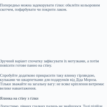
Попередньо можна задекорувати гілки: обклеїти кольоровим
скотчем, пофарбувати чи покрити лаком.
Зручний варіант спочатку зафіксувати їх мотузками, а потім
повісити готове панно на стіну.
Спробуйте додатково прикрасити таку ялинку гірляндою,
кульками чи шкарпетками для подарунків від Діда Мороза.
Тільки зважайте на загальну вагу: не всяке кріплення витримає
велике навантаження.
Ялинка на стіну з гілки
Допустимо, рівних гладких палиць не знайшлося. Тоді підійде