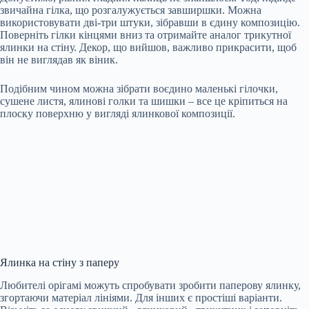
звичайна
гілка, що розгалужується завширшки. Можна
використовувати дві-три штуки, зібравши в єдину композицію.
Поверніть гілки кінцями вниз та отримайте аналог трикутної
ялинки на стіну. Декор, що вийшов, важливо прикрасити, щоб
він не виглядав як віник.
Подібним чином можна зібрати воєдино маленькі гілочки,
сушене листя, ялинові голки та шишки – все це кріпиться на
плоску поверхню у вигляді ялинкової композиції.
Ялинка на стіну з паперу
Любителі орігамі можуть спробувати зробити паперову ялинку,
згортаючи матеріал лініями. Для інших є простіші варіанти.