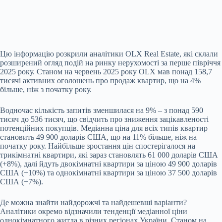
Цю інформацію розкрили аналітики OLX Real Estate, які склали
розширений огляд подій на ринку нерухомості за перше півріччя
2025 року. Станом на червень 2025 року OLX мав понад 158,7
тисячі активних оголошень про продаж квартир, що на 4%
більше, ніж з початку року.
Водночас кількість запитів зменшилася на 9% – з понад 590
тисяч до 536 тисяч, що свідчить про зниження зацікавленості
потенційних покупців. Медіанна ціна для всіх типів квартир
становить 49 900 доларів США, що на 11% більше, ніж на
початку року. Найбільше зростання цін спостерігалося на
трикімнатні квартири, які зараз становлять 61 000 доларів США
(+8%), далі йдуть двокімнатні квартири за ціною 49 900 доларів
США (+10%) та однокімнатні квартири за ціною 37 500 доларів
США (+7%).
Де можна знайти найдорожчі та найдешевші варіанти?
Аналітики окремо відзначили тенденції медіанної ціни
однокімнатного житла в різних регіонах України. Станом на