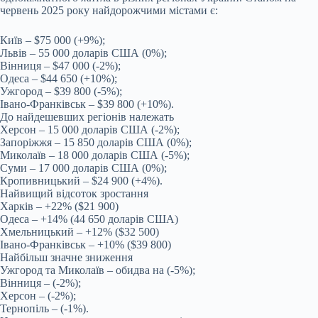
червень 2025 року найдорожчими містами є:
Київ – $75 000 (+9%);
Львів – 55 000 доларів США (0%);
Вінниця – $47 000 (-2%);
Одеса – $44 650 (+10%);
Ужгород – $39 800 (-5%);
Івано-Франківськ – $39 800 (+10%).
До найдешевших регіонів належать
Херсон – 15 000 доларів США (-2%);
Запоріжжя – 15 850 доларів США (0%);
Миколаїв – 18 000 доларів США (-5%);
Суми – 17 000 доларів США (0%);
Кропивницький – $24 900 (+4%).
Найвищий відсоток зростання
Харків – +22% ($21 900)
Одеса – +14% (44 650 доларів США)
Хмельницький – +12% ($32 500)
Івано-Франківськ – +10% ($39 800)
Найбільш значне зниження
Ужгород та Миколаїв – обидва на (-5%);
Вінниця – (-2%);
Херсон – (-2%);
Тернопіль – (-1%).