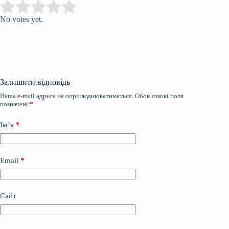
Submit Rating
Rate this item:
No votes yet.
Залишити відповідь
Ваша e-mail адреса не оприлюднюватиметься.
Обов’язкові поля
позначені
*
Ім’я
*
Email
*
Сайт