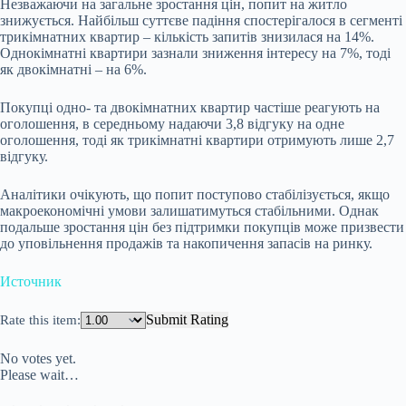
Незважаючи на загальне зростання цін, попит на житло
знижується. Найбільш суттєве падіння спостерігалося в сегменті
трикімнатних квартир – кількість запитів знизилася на 14%.
Однокімнатні квартири зазнали зниження інтересу на 7%, тоді
як двокімнатні – на 6%.
Покупці одно- та двокімнатних квартир частіше реагують на
оголошення, в середньому надаючи 3,8 відгуку на одне
оголошення, тоді як трикімнатні квартири отримують лише 2,7
відгуку.
Аналітики очікують, що попит поступово стабілізується, якщо
макроекономічні умови залишатимуться стабільними. Однак
подальше зростання цін без підтримки покупців може призвести
до уповільнення продажів та накопичення запасів на ринку.
Источник
Submit Rating
Rate this item:
No votes yet.
Please wait…