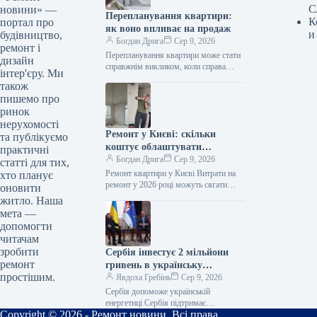
С
новини» —
Перепланування квартири:
К
портал про
як воно впливає на продаж
и
будівництво,
Богдан Дрига
Сер 9, 2026
ремонт і
Перепланування квартири може стати
дизайн
справжнім викликом, коли справа
інтер'єру. Ми
доходить до її продажу. Якщо
також
фактичне планування житла не
пишемо про
відповідає документам, перед…
ринок
нерухомості
Ремонт у Києві: скільки
та публікуємо
коштує облаштувати
практичні
квартиру мрії
Богдан Дрига
Сер 9, 2026
статті для тих,
Ремонт квартири у Києві Витрати на
хто планує
ремонт у 2026 році можуть сягати
оновити
сотень тисяч гривень ще до
житло. Наша
меблювання помешкання. Власниця…
мета —
допомогти
читачам
зробити
Сербія інвестує 2 мільйони
ремонт
гривень в українську
простішим.
енергетику
Явдоха Гребінь
Сер 9, 2026
Сербія допоможе українській
енергетиці Сербія підтримає
Copyright © 2026 - Ремонт новини. Всі права
українську енергетику, виділивши для