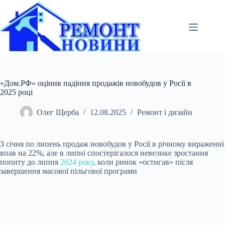
Перейти
до
вмісту
«Дом.РФ» оцінив падіння продажів новобудов у Росії в
2025 році
Олег Щерба
12.08.2025
Ремонт і дизайн
З січня по липень продаж новобудов у Росії в річному вираженні
впав на 22%, але в липні спостерігалося невелике зростання
попиту до липня
2024 року
, коли ринок «остигав» після
завершення масової пільгової програми