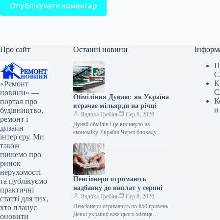
Опублікувати коментар
Про сайт
Останні новини
Інформ
П
С
К
«Ремонт
С
новини» —
Обміління Дунаю: як Україна
К
портал про
втрачає мільярди на річці
и
будівництво,
Явдоха Гребінь
Сер 8, 2026
ремонт і
Дунай обмілів і це вплинуло на
дизайн
економіку України Через блокаду
інтер'єру. Ми
Росією українських чорноморських
також
портів судноплавство на Дунаї з
пишемо про
резервного маршруту…
ринок
нерухомості
Пенсіонери отримають
та публікуємо
надбавку до виплат у серпні
практичні
Явдоха Гребінь
Сер 8, 2026
статті для тих,
Пенсіонери отримають по 650 гривень
хто планує
Деякі українці вже цього місяця
оновити