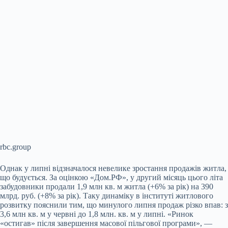
rbc.group
Однак у липні відзначалося невелике зростання продажів житла,
що будується. За оцінкою «Дом.РФ», у другий місяць цього літа
забудовники продали 1,9 млн кв. м житла (+6% за рік) на 390
млрд. руб. (+8% за рік). Таку динаміку в інституті житлового
розвитку пояснили тим, що минулого липня продаж різко впав: з
3,6 млн кв. м у червні до 1,8 млн. кв. м у липні. «Ринок
«остигав» після завершення масової пільгової програми», —