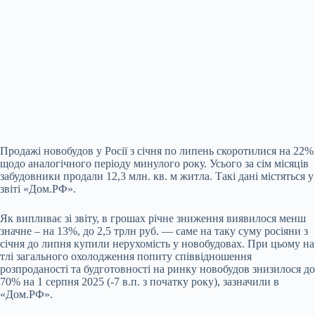
Продажі новобудов у Росії з січня по липень скоротилися на 22%
щодо аналогічного періоду минулого року. Усього за сім місяців
забудовники продали 12,3 млн. кв. м житла. Такі дані містяться у
звіті «Дом.РФ».
Як випливає зі звіту, в грошах річне зниження виявилося менш
значне – на 13%, до 2,5 трлн руб. — саме на таку суму росіяни з
січня до липня купили нерухомість у новобудовах. При цьому на
тлі загального охолодження попиту співвідношення
розпроданості та будготовності на ринку новобудов знизилося до
70% на 1 серпня 2025 (-7 в.п. з початку року), зазначили в
«Дом.РФ».