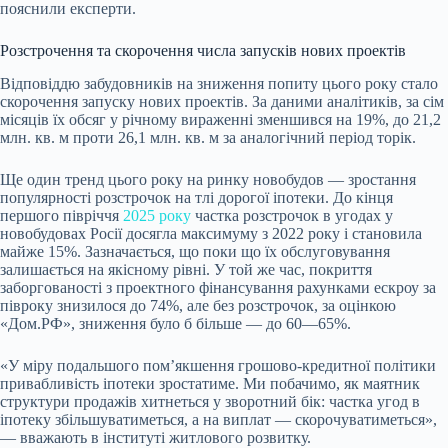
пояснили експерти.
Розстрочення та скорочення числа запусків нових проектів
Відповіддю забудовників на зниження попиту цього року стало
скорочення запуску нових проектів. За даними аналітиків, за сім
місяців їх обсяг у річному вираженні зменшився на 19%, до 21,2
млн. кв. м проти 26,1 млн. кв. м за аналогічний період торік.
Ще один тренд цього року на ринку новобудов — зростання
популярності розстрочок на тлі дорогої іпотеки. До кінця
першого півріччя
2025 року
частка розстрочок в угодах у
новобудовах Росії досягла максимуму з 2022 року і становила
майже 15%. Зазначається, що поки що їх обслуговування
залишається на якісному рівні. У той же час, покриття
заборгованості з проектного фінансування рахунками ескроу за
півроку знизилося до 74%, але без розстрочок, за оцінкою
«Дом.РФ», зниження було б більше — до 60—65%.
«У міру подальшого пом’якшення грошово-кредитної політики
привабливість іпотеки зростатиме. Ми побачимо, як маятник
структури продажів хитнеться у зворотний бік: частка угод в
іпотеку збільшуватиметься, а на виплат — скорочуватиметься»,
— вважають в інституті житлового розвитку.