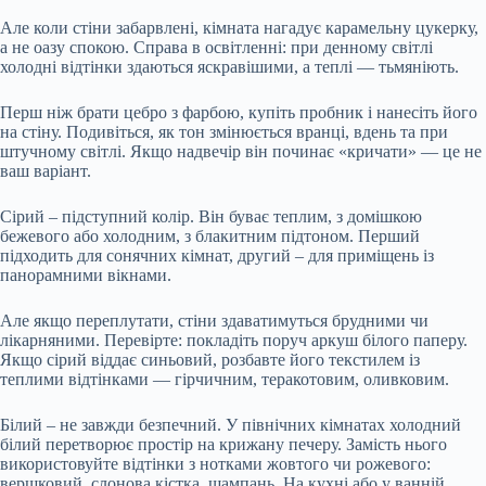
Але коли стіни забарвлені, кімната нагадує карамельну цукерку,
а не оазу спокою. Справа в освітленні: при денному світлі
холодні відтінки здаються яскравішими, а теплі — тьмяніють.
Перш ніж брати цебро з фарбою, купіть пробник і нанесіть його
на стіну. Подивіться, як тон змінюється вранці, вдень та при
штучному світлі. Якщо надвечір він починає «кричати» — це не
ваш варіант.
Сірий – підступний колір. Він буває теплим, з домішкою
бежевого або холодним, з блакитним підтоном. Перший
підходить для сонячних кімнат, другий – для приміщень із
панорамними вікнами.
Але якщо переплутати, стіни здаватимуться брудними чи
лікарняними. Перевірте: покладіть поруч аркуш білого паперу.
Якщо сірий віддає синьовий, розбавте його текстилем із
теплими відтінками — гірчичним, теракотовим, оливковим.
Білий – не завжди безпечний. У північних кімнатах холодний
білий перетворює простір на крижану печеру. Замість нього
використовуйте відтінки з нотками жовтого чи рожевого:
вершковий, слонова кістка, шампань. На кухні або у ванній