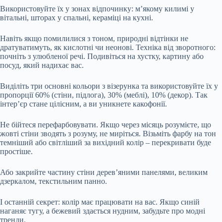
Використовуйте їх у зонах відпочинку: м’якому килимі у
вітальні, шторах у спальні, кераміці на кухні.
Навіть якщо помилилися з тоном, природні відтінки не
дратуватимуть, як кислотні чи неонові. Техніка від зворотного:
почніть з улюбленої речі. Подивіться на хустку, картину або
посуд, який надихає вас.
Виділіть три основні кольори з візерунка та використовуйте їх у
пропорції 60% (стіни, підлога), 30% (меблі), 10% (декор). Так
інтер’єр стане цілісним, а ви уникнете какофонії.
Не бійтеся перефарбовувати. Якщо через місяць розумієте, що
жовті стіни зводять з розуму, не миріться. Візьміть фарбу на тон
темніший або світліший за вихідний колір – перекривати буде
простіше.
Або закрийте частину стіни дерев’яними панелями, великим
дзеркалом, текстильним панно.
І останній секрет: колір має працювати на вас. Якщо синій
наганяє тугу, а бежевий здається нудним, забудьте про модні
тренди.