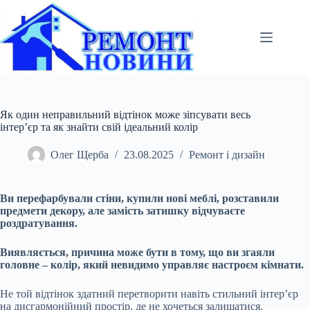
Перейти
до
вмісту
Як один неправильний відтінок може зіпсувати весь
інтер’єр та як знайти свій ідеальний колір
Олег Щерба
23.08.2025
Ремонт і дизайн
Ви перефарбували стіни, купили нові меблі, розставили
предмети декору, але замість затишку відчуваєте
роздратування.
Виявляється, причина може бути в тому, що ви згаяли
головне – колір, який невидимо управляє настроєм кімнати.
Не той відтінок здатний перетворити навіть стильний інтер’єр
на дисгармонійний простір, де не хочеться залишатися.