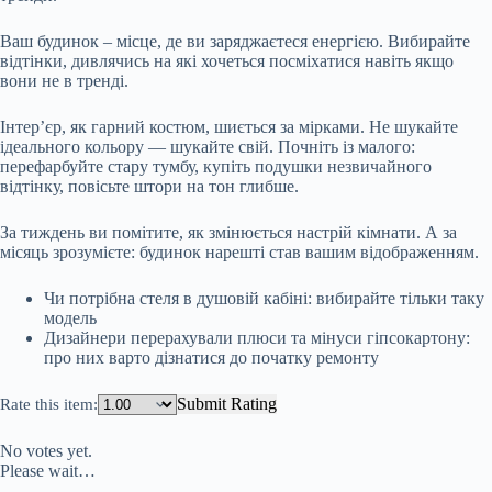
Ваш будинок – місце, де ви заряджаєтеся енергією. Вибирайте
відтінки, дивлячись на які хочеться посміхатися навіть якщо
вони не в тренді.
Інтер’єр, як гарний костюм, шиється за мірками. Не шукайте
ідеального кольору — шукайте свій. Почніть із малого:
перефарбуйте стару тумбу, купіть подушки незвичайного
відтінку, повісьте штори на тон глибше.
За тиждень ви помітите, як змінюється настрій кімнати. А за
місяць зрозумієте: будинок нарешті став вашим відображенням.
Чи потрібна стеля в душовій кабіні: вибирайте тільки таку
модель
Дизайнери перерахували плюси та мінуси гіпсокартону:
про них варто дізнатися до початку ремонту
Submit Rating
Rate this item:
No votes yet.
Please wait…