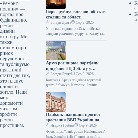
К
«Ремонт
С
новини» —
Ворог руйнує ключові об’єкти
К
портал про
столиці та області
и
будівництво,
Богдан Дрига
Сер 9, 2026
ремонт і
У ніч на 5 серпня російські війська
дизайн
завдали ракетного удару по Києву та
інтер'єру. Ми
Київській області. Внаслідок атаки
також
пошкоджено складські та…
пишемо про
ринок
нерухомості
Apsys розширює портфель:
та публікуємо
придбано ТЦ 3 Stawy у
практичні
Катовіце
Богдан Дрига
Сер 9, 2026
статті для тих,
Компанія Apsys придбала торговий
хто планує
центр 3 Stawy у Катовіце. Раніше
оновити
об’єктом володів фонд під
житло. Наша
управлінням Union Investment.
мета —
Торговий центр 3…
допомогти
читачам
зробити
Нацбанк підвищив прогноз
ремонт
зростання ВВП України на
простішим.
кінець 2026 року
Явдоха Гребінь
Сер 9, 2026
Фото: https://bank.gov.ua Національний
банк України (НБУ) оновив свій