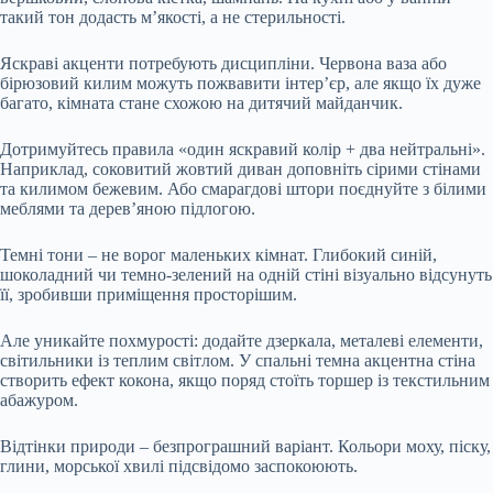
такий тон додасть м’якості, а не стерильності.
Яскраві акценти потребують дисципліни. Червона ваза або
бірюзовий килим можуть пожвавити інтер’єр, але якщо їх дуже
багато, кімната стане схожою на дитячий майданчик.
Дотримуйтесь правила «один яскравий колір + два нейтральні».
Наприклад, соковитий жовтий диван доповніть сірими стінами
та килимом бежевим. Або смарагдові штори поєднуйте з білими
меблями та дерев’яною підлогою.
Темні тони – не ворог маленьких кімнат. Глибокий синій,
шоколадний чи темно-зелений на одній стіні візуально відсунуть
її, зробивши приміщення просторішим.
Але уникайте похмурості: додайте дзеркала, металеві елементи,
світильники із теплим світлом. У спальні темна акцентна стіна
створить ефект кокона, якщо поряд стоїть торшер із текстильним
абажуром.
Відтінки природи – безпрограшний варіант. Кольори моху, піску,
глини, морської хвилі підсвідомо заспокоюють.