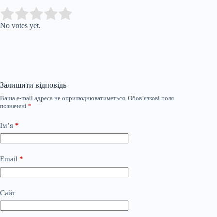
Submit Rating
Rate this item:
No votes yet.
Залишити відповідь
Ваша e-mail адреса не оприлюднюватиметься.
Обов’язкові поля
позначені
*
Ім’я
*
Email
*
Сайт