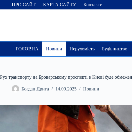
Перейти
ПРО САЙТ
КАРТА САЙТУ
Контакти
до
вмісту
ГОЛОВНА
Новини
Нерухомість
Будівництво
Рух транспорту на Броварському проспекті в Києві буде обмежен
Богдан Дрига
14.09.2025
Новини