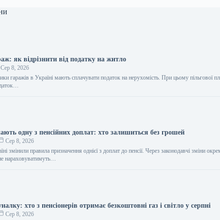
ни
аж: як відрізнити від податку на житло
Сер 8, 2026
ики гаражів в Україні мають сплачувати податок на нерухомість. При цьому пільгової п
одаток…
чають одну з пенсійних доплат: хто залишиться без грошей
Сер 8, 2026
їні змінили правила призначення однієї з доплат до пенсії. Через законодавчі зміни окр
 не нараховуватимуть…
налку: хто з пенсіонерів отримає безкоштовні газ і світло у серпні
Сер 8, 2026