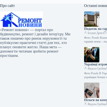
Про сайт
Останні нови
Податок на гар
«Ремонт новини» — портал про
Богдан Дрига
будівництво, ремонт і дизайн інтер'єру. Ми
Фото: Pexels Власн
також пишемо про ринок нерухомості та
гаражів немає – п
публікуємо практичні статті для тих, хто
планує оновити житло. Наша мета —
допомогти читачам зробити ремонт
простішим.
Українці втра
Явдоха Гребінь
Фото Pexels В Укра
українцям більше
Пільги на кому
Явдоха Гребінь