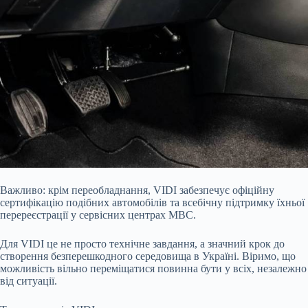
Важливо: крім переобладнання, VIDI забезпечує офіційну
сертифікацію подібних автомобілів та всебічну підтримку їхньої
перереєстрації у сервісних центрах МВС.
Для VIDI це не просто технічне завдання, а значний крок до
створення безперешкодного середовища в Україні. Віримо, що
можливість вільно переміщатися повинна бути у всіх, незалежно
від ситуації.