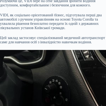
Розуміючи це, VIDI бере на себе завдання зробити водіння
доступним, комфортабельним і безпечним для кожного.
VIDI, як соціально орієнтований бізнес, підготувала перші два
автомобілі з ручним управлінням на основі Toyota Corolla та
ухвалила рішення безоплатно передати їх одній з державних
лікувальних установ Київської громади.
Цей заклад застосовує спеціалізований медичний автотранспорт
саме для навчання осіб з інвалідністю навичкам водіння.