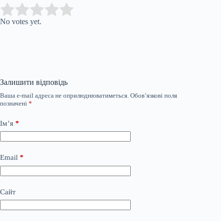
Submit Rating
Rate this item:
No votes yet.
Залишити відповідь
Ваша e-mail адреса не оприлюднюватиметься.
Обов’язкові поля
позначені
*
Ім’я
*
Email
*
Сайт