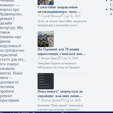
К
«Ремонт
С
новини» —
Самостійне заправлення
К
портал про
автокондиціонера: чому
и
будівництво,
краще довірити
Сергій Шепель
Сер 10, 2026
ремонт і
професіоналам
Чому не можна самостійно заправляти
дизайн
кондиціонер в автомобілі исячі
інтер'єру. Ми
гривень на візит до сервісу з
також
обслуговування автомобільних
пишемо про
кондиціонерів, достатньо витратити…
ринок
нерухомості
На Одещині для 70 родин
та публікуємо
переселенців з’явилася нова
практичні
домівка
Богдан Дрига
Сер 10, 2026
статті для тих,
Занедбана будівля колишнього
хто планує
військового містечка на Одещині
оновити
отримала нове призначення. Після
житло. Наша
реконструкції там облаштували житло
мета —
для десятків родин переселенців, і
допомогти
читачам
зробити
Нова пошта” звернулася до
ремонт
українців: важливі зміни
простішим.
щодо відправлень
Явдоха Гребінь
Сер 10, 2026
Компанія “Нова пошта” попередила
клієнтів про можливі затримки у