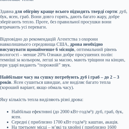
Здавна
для обігріву краще всього підходять тверді сорти
: дуб,
бук, ясен, граб. Вони довго горять, дають багато жару, добре
зберігають тепло. Проте, без правильної просушки вони
втрачають усі переваги.
Відповідно до рекомендацій Агентства з охорони
навколишнього середовища США,
дрова необхідно
висушувати щонайменше 6 місяців
, оптимальний рівень
вологості – менше 20% Ознаки добре просушених полін:
темніші за кольором, легші за масою, мають тріщини на кінцях,
при ударі видають “порожній” звук.
Найбільше часу на сушку потребують дуб і граб – до 2 – 3
років
. Ясен сушиться швидше, але виділяє багато тепла
(хороший варіант, якщо обмаль часу).
Яку кількість тепла виділяють різні дрова:
Найбільш ефективні (до 2000 кВт·год/м³): дуб, граб, бук,
ясен.
Середні ( приблизно 1700 кВт·год/м³): каштан, акація.
На третьому місці – м’які та хвойні ( приблизно 1600