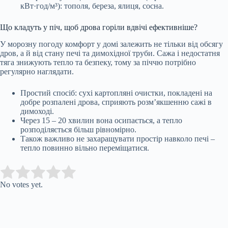
кВт·год/м³): тополя, береза, ялиця, сосна.
Що кладуть у піч, щоб дрова горіли вдвічі ефективніше?
У морозну погоду комфорт у домі залежить не тільки від обсягу
дров, а й від стану печі та димохідної труби. Сажа і недостатня
тяга знижують тепло та безпеку, тому за піччю потрібно
регулярно наглядати.
Простий спосіб: сухі картопляні очистки, покладені на
добре розпалені дрова, сприяють розм’якшенню сажі в
димоході.
Через 15 – 20 хвилин вона осипається, а тепло
розподіляється більш рівномірно.
Також важливо не захаращувати простір навколо печі –
тепло повинно вільно переміщатися.
Submit Rating
Rate this item:
No votes yet.