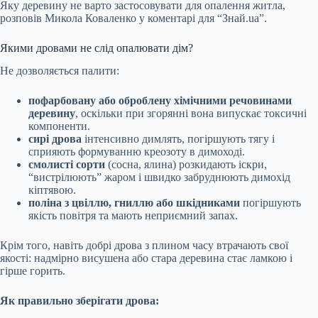
Яку деревину не варто застосовувати для опалення житла,
розповів Микола Коваленко у коментарі для “Знай.ua”.
Якими дровами не слід опалювати дім?
Не дозволяється палити:
пофарбовану або оброблену хімічними речовинами
деревину
, оскільки при згорянні вона випускає токсичні
компоненти.
сирі дрова
інтенсивно димлять, погіршують тягу і
сприяють формуванню креозоту в димоході.
смолисті сорти
(сосна, ялина) розкидають іскри,
“вистрілюють” жаром і швидко забруднюють димохід
кіптявою.
поліна з цвіллю, гниллю або шкідниками
погіршують
якість повітря та мають неприємний запах.
Крім того, навіть добрі дрова з плином часу втрачають свої
якості: надмірно висушена або стара деревина стає ламкою і
гірше горить.
Як правильно зберігати дрова: