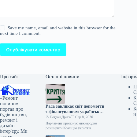
Save my name, email and website in this browser for the
next time I comment.
Опублікувати коментар
Про сайт
Останні новини
Інформ
П
С
К
«Ремонт
С
новини» —
Рада закликає світ допомогти
К
портал про
з фінансуванням українських
и
будівництво,
укриттів
Богдан Дрига
Сер 8, 2026
ремонт і
Парламент пропонує міжнародно
дизайн
розширити Коаліцію укриттів
інтер'єру. Ми
цивільного захисту для прискорення
також