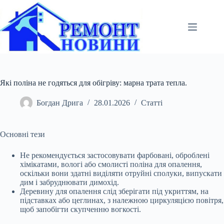
Перейти
до
вмісту
Які поліна не годяться для обігріву: марна трата тепла.
Богдан Дрига
28.01.2026
Статті
Основні тези
Не рекомендується застосовувати фарбовані, оброблені
хімікатами, вологі або смолисті поліна для опалення,
оскільки вони здатні виділяти отруйні сполуки,
випускати
дим і забруднювати димохід.
Деревину для опалення слід зберігати під укриттям, на
підставках або цеглинах, з належною циркуляцією повітря,
щоб запобігти скупченню вогкості.