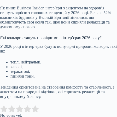
Як пише Business Insider, інтер’єри з акцентом на здоров’я
стануть однією з головних тенденцій у 2026 році. Більше 52%
власників будинків у Великій Британії зізналися, що
облаштовують свої оселі так, щоб вони сприяли релаксації та
душевному спокою.
Які кольори стануть провідними в інтер’єрах 2026 року?
У 2026 році в інтер’єрах будуть популярні природні кольори, такі
як:
теплі нейтральні,
кавові,
теракотові,
глиняні тони.
Тенденція орієнтована на створення комфорту та стабільності, з
акцентом на природні відтінки, які сприяють релаксації та
внутрішньому балансу.
Submit Rating
Rate this item:
No votes yet.