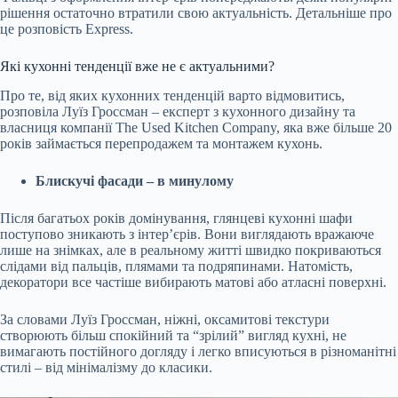
рішення остаточно втратили свою актуальність. Детальніше про
це розповість Express.
Які кухонні тенденції вже не є актуальними?
Про те, від яких кухонних тенденцій варто відмовитись,
розповіла Луїз Гроссман – експерт з кухонного дизайну та
власниця компанії The Used Kitchen Company, яка вже більше 20
років займається перепродажем та монтажем кухонь.
Блискучі фасади – в минулому
Після багатьох років домінування, глянцеві кухонні шафи
поступово зникають з інтер’єрів. Вони виглядають вражаюче
лише на знімках, але в реальному житті швидко покриваються
слідами від пальців, плямами та подряпинами. Натомість,
декоратори все частіше вибирають матові або атласні поверхні.
За словами Луїз Гроссман, ніжні, оксамитові текстури
створюють більш спокійний та “зрілий” вигляд кухні, не
вимагають постійного догляду і легко вписуються в різноманітні
стилі – від мінімалізму до класики.