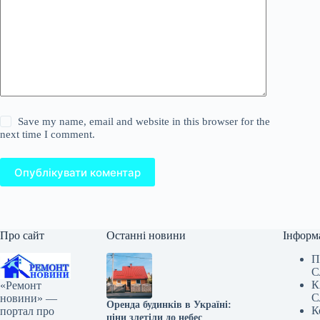
Save my name, email and website in this browser for the
next time I comment.
Опублікувати коментар
Про сайт
Останні новини
Інформ
П
С
К
«Ремонт
С
новини» —
Оренда будинків в Україні:
К
портал про
ціни злетіли до небес