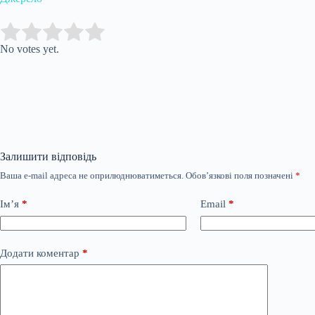
Submit Rating
Rate this item:
No votes yet.
Залишити відповідь
Ваша e-mail адреса не оприлюднюватиметься.
Обов’язкові поля позначені
*
Ім’я
*
Email
*
Додати коментар
*