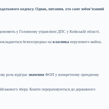
даткового кодексу. Однак, питання, хто саме зобов’язаний
ідомляють у Головному управлінні ДПС у Київській області.
 покладаються безпосередньо на
власника
нерухомого майна,
ву роль відіграє
значення
ФОП у конкретному орендному
 військового збору. Кошти перераховуються до державного