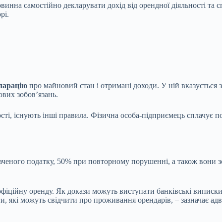
повинна самостійно декларувати дохід від орендної діяльності та
рі.
ларацію
про майновий стан і отримані доходи. У ній вказується 
ових зобов’язань.
сті, існують інші правила. Фізична особа-підприємець сплачує п
еного податку, 50% при повторному порушенні, а також вони зоб
фіційну оренду. Як докази можуть виступати банківські виписки
и, які можуть свідчити про проживання орендарів, – зазначає адв