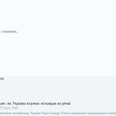
 I comment.
ни
аю: як Україна втрачає мільярди на річці
Сер 8, 2026
е вплинуло на економіку України Через блокаду Росією українських чорноморських порті