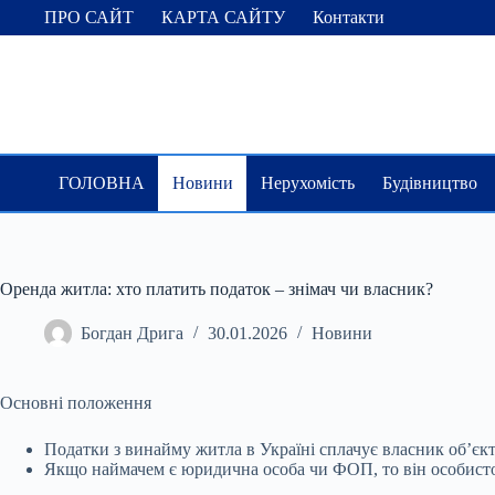
Перейти
ПРО САЙТ
КАРТА САЙТУ
Контакти
до
вмісту
ГОЛОВНА
Новини
Нерухомість
Будівництво
Оренда житла: хто платить податок – знімач чи власник?
Богдан Дрига
30.01.2026
Новини
Основні положення
Податки з винайму житла в Україні сплачує власник об’єкт
Якщо наймачем є юридична особа чи ФОП, то він
особисто