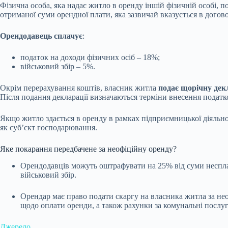
Фізична особа, яка надає житло в оренду іншій фізичній особі, 
отриманої суми орендної плати, яка зазвичай вказується в догово
Орендодавець сплачує
:
податок на доходи фізичних осіб – 18%;
військовий збір – 5%.
Окрім перерахування коштів, власник житла
подає щорічну дек
Після подання декларації визначаються терміни внесення податк
Якщо житло здається в оренду в рамках підприємницької діяльно
як суб’єкт господарювання.
Яке покарання передбачене за неофіційну оренду?
Орендодавців можуть оштрафувати на 25% від суми несплач
військовий збір.
Орендар має право подати скаргу на власника житла за нео
щодо оплати оренди, а також рахунки за комунальні послуг
Джерело