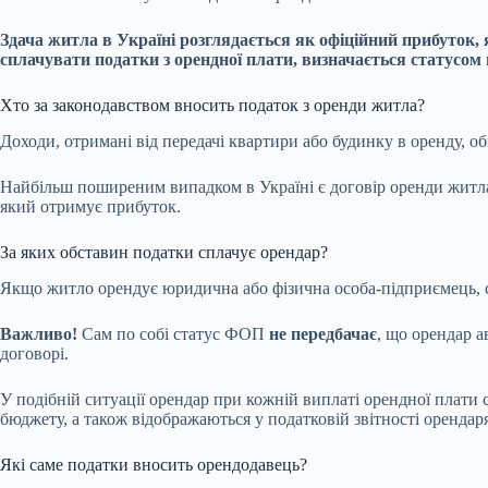
Здача житла в Україні розглядається як офіційний прибуток,
сплачувати податки з орендної плати, визначається статусом
Хто за законодавством вносить податок з оренди житла?
Доходи, отримані від передачі квартири або будинку в оренду, о
Найбільш поширеним випадком в Україні є договір оренди житла
який отримує прибуток.
За яких обставин податки сплачує орендар?
Якщо житло орендує юридична або фізична особа-підприємець, с
Важливо!
Сам по собі статус ФОП
не передбачає
, що орендар 
договорі.
У подібній ситуації орендар при кожній виплаті орендної плати
бюджету, а також відображаються у податковій звітності орендаря
Які саме податки вносить орендодавець?