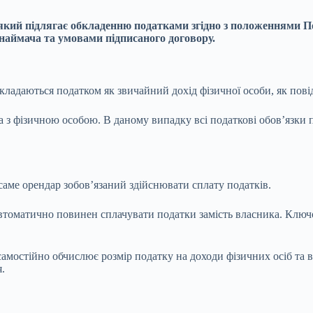
 який підлягає обкладенню податками згідно з положеннями По
 наймача та умовами підписаного договору.
бкладаються податком як звичайний дохід фізичної особи, як пов
 з фізичною особою. В даному випадку всі податкові обов’язки
аме орендар зобов’язаний здійснювати сплату податків.
автоматично повинен сплачувати податки замість власника. Ключо
 самостійно обчислює розмір податку на доходи фізичних осіб та
.