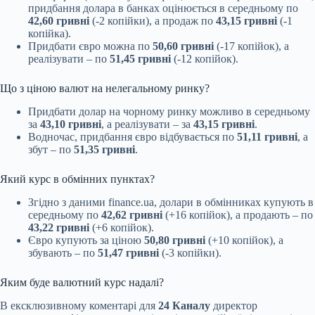
придбання долара в банках оцінюється в середньому по
42,60 гривні
(-2 копійки), а продаж по
43,15 гривні
(-1
копійка).
Придбати євро можна по
50,60 гривні
(-17 копійок), а
реалізувати – по
51,45 гривні
(-12 копійок).
Що з ціною валют на нелегальному ринку?
Придбати долар на чорному ринку можливо в середньому
за
43,10 гривні
, а реалізувати – за
43,15 гривні
.
Водночас, придбання євро відбувається по
51,11 гривні
, а
збут – по
51,35 гривні
.
Який курс в обмінних пунктах?
Згідно з даними finance.ua, долари в обмінниках купують в
середньому по
42,62 гривні
(+16 копійок), а продають – по
43,22 гривні
(+6 копійок).
Євро купують за ціною
50,80 гривні
(+10 копійок), а
збувають – по
51,47 гривні
(-3 копійки).
Яким буде валютний курс надалі?
В ексклюзивному коментарі для
24 Каналу
директор