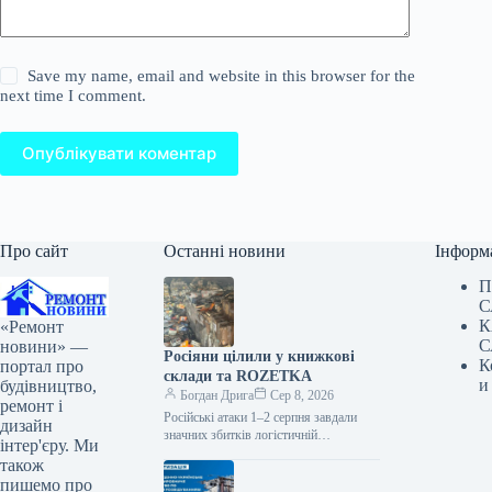
Save my name, email and website in this browser for the
next time I comment.
Опублікувати коментар
Про сайт
Останні новини
Інформ
П
С
К
«Ремонт
С
новини» —
Росіяни цілили у книжкові
К
портал про
склади та ROZETKA
и
будівництво,
Богдан Дрига
Сер 8, 2026
ремонт і
Російські атаки 1–2 серпня завдали
дизайн
значних збитків логістичній
інтер'єру. Ми
інфраструктурі українського бізнесу. У
також
Харкові пошкоджено склад видавничої
пишемо про
корпорації RNK-Ranok, у