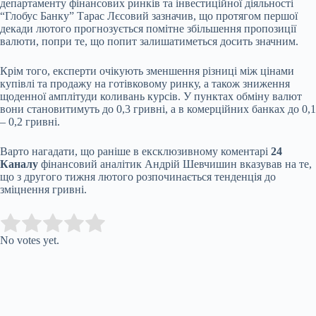
департаменту фінансових ринків та інвестиційної діяльності
“Глобус Банку” Тарас Лєсовий зазначив, що протягом першої
декади лютого прогнозується помітне збільшення пропозиції
валюти, попри те, що попит залишатиметься досить значним.
Крім того, експерти очікують зменшення різниці між цінами
купівлі та продажу на готівковому ринку, а також зниження
щоденної амплітуди коливань курсів. У пунктах обміну валют
вони становитимуть до 0,3 гривні, а в комерційних банках до 0,1
– 0,2 гривні.
Варто нагадати, що раніше в ексклюзивному коментарі
24
Каналу
фінансовий аналітик Андрій Шевчишин вказував на те,
що з другого тижня лютого розпочинається тенденція до
зміцнення гривні.
Submit Rating
Rate this item:
No votes yet.