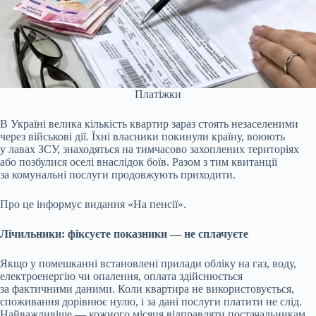
Платіжки
В Україні велика кількість квартир зараз стоять незаселеними
через військові дії. Їхні власники покинули країну, воюють
у лавах ЗСУ, знаходяться на тимчасово захоплених територіях
або позбулися оселі внаслідок боїв. Разом з тим квитанції
за комунальні послуги продовжують приходити.
Про це інформує видання «На пенсії».
Лічильники: фіксуєте показники — не сплачуєте
Якщо у помешканні встановлені прилади обліку на газ, воду,
електроенергію чи опалення, оплата здійснюється
за фактичними даними. Коли квартира не використовується,
споживання дорівнює нулю, і за дані послуги платити не слід.
Найважливіше — кожного місяця відправляти постачальникам