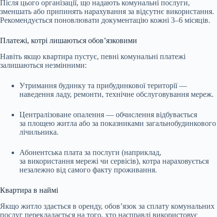
Після цього організації, що надають комунальні послуги,
зменшать або припинять нарахування за відсутнє використання.
Рекомендується поновлювати документацію кожні 3–6 місяців.
Платежі, котрі лишаються обов’язковими
Навіть якщо квартира пустує, певні комунальні платежі
залишаються незмінними:
Утримання будинку та прибудинкової території —
наведення ладу, ремонти, технічне обслуговування мереж.
Централізоване опалення — обчислення відбувається
за площею житла або за показниками загальнобудинкового
лічильника.
Абонентська плата за послуги (наприклад,
за використання мережі чи сервісів), котра нараховується
незалежно від самого факту проживання.
Квартира в наймі
Якщо житло здається в оренду, обов’язок за сплату комунальних
послуг перекладається на того, хто насправді використовує