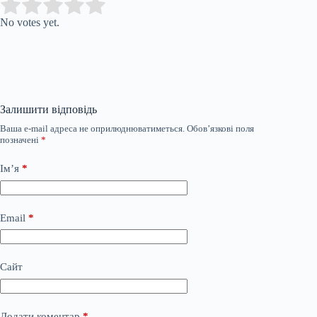
Submit Rating
Rate this item:
No votes yet.
Залишити відповідь
Ваша e-mail адреса не оприлюднюватиметься.
Обов’язкові поля
позначені
*
Ім’я
*
Email
*
Сайт
Додати коментар
*