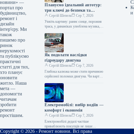
С
новини» —
Плануємо ідеальний автотур:
К
портал про
три ключі до безпеки та
и
будівництво,
комфорту
Сергій Шепель
Сер 7, 2026
ремонт і
Уявіть картину: раннє сонце, порожня
дизайн
траса, у динаміках улюблена музика, а
інтер'єру. Ми
попереду цілий день дороги. Саме
також
заради цього відчуття свободи…
пишемо про
ринок
нерухомості
Як подолати наслідки
та публікуємо
гідроудару двигуна
практичні
Сергій Шепель
Сер 7, 2026
статті для тих,
Глибока калюжа може стати причиною
хто планує
серйозної поломки двигуна. Чи варто
оновити
взагалі кудись виїжджати на машині,
житло. Наша
коли синоптики обіцяють зливу?
мета —
Головною…
допомогти
читачам
зробити
Електромобілі: вибір водіїв —
ремонт
комфорт і економія
простішим.
Сергій Шепель
Сер 7, 2026
Електромобілі дедалі частіше
приваблюють покупців не лише
Copyright © 2026 - Ремонт новини. Всі права
екологічністю чи нижчими витратами