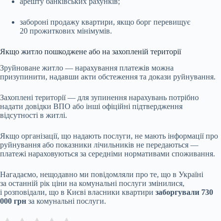
арешту банківських рахунків;
забороні продажу квартири, якщо борг перевищує
20 прожиткових мінімумів.
Якщо житло пошкоджене або на захопленій території
Зруйноване житло — нарахування платежів можна
призупинити, надавши акти обстеження та докази руйнування.
Захоплені території — для зупинення нарахувань потрібно
надати довідки ВПО або інші офіційні підтвердження
відсутності в житлі.
Якщо організації, що надають послуги, не мають інформації про
руйнування або показники лічильників не передаються —
платежі нараховуються за середніми нормативами споживання.
Нагадаємо, нещодавно ми повідомляли про те, що в Україні
за останній рік ціни на комунальні послуги змінилися,
і розповідали, що в Києві власники квартири
заборгували 730
000 грн
за комунальні послуги.