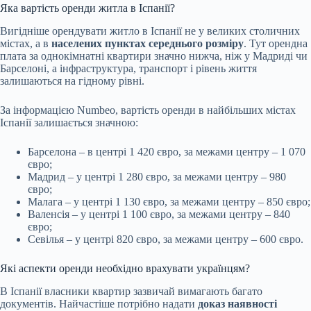
Яка вартість оренди житла в Іспанії?
Вигідніше орендувати житло в Іспанії не у великих столичних
містах, а в
населених пунктах середнього розміру
. Тут орендна
плата за однокімнатні квартири значно нижча, ніж у Мадриді чи
Барселоні, а інфраструктура, транспорт і рівень життя
залишаються на гідному рівні.
За інформацією Numbeo, вартість оренди в найбільших містах
Іспанії залишається значною:
Барселона – в центрі 1 420 євро, за межами центру – 1 070
євро;
Мадрид – у центрі 1 280 євро, за межами центру – 980
євро;
Малага – у центрі 1 130 євро, за межами центру – 850 євро;
Валенсія – у центрі 1 100 євро, за межами центру – 840
євро;
Севілья – у центрі 820 євро, за межами центру – 600 євро.
Які аспекти оренди необхідно врахувати українцям?
В Іспанії власники квартир зазвичай вимагають багато
документів. Найчастіше потрібно надати
доказ наявності