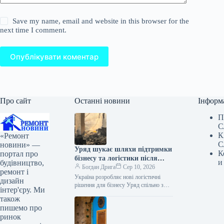
Save my name, email and website in this browser for the
next time I comment.
Опублікувати коментар
Про сайт
Останні новини
Інформ
П
С
К
«Ремонт
С
новини» —
Уряд шукає шляхи підтримки
К
портал про
бізнесу та логістики після
и
будівництво,
атак на склади
Богдан Дрига
Сер 10, 2026
ремонт і
Україна розробляє нові логістичні
дизайн
рішення для бізнесу Уряд спільно з
інтер'єру. Ми
представниками бізнесу працює над
також
конкретними кроками для
пишемо про
забезпечення безперебійної роботи…
ринок