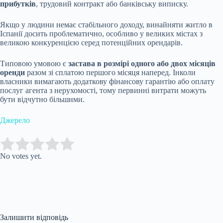
прибутків
, трудовий контракт або банківську виписку.
Якщо у людини немає стабільного доходу, винайняти житло в
Іспанії досить проблематично, особливо у великих містах з
великою конкуренцією серед потенційних орендарів.
Типовою умовою є
застава в розмірі одного або двох місяців
оренди
разом зі сплатою першого місяця наперед. Інколи
власники вимагають додаткову фінансову гарантію або оплату
послуг агента з нерухомості, тому первинні витрати можуть
бути відчутно більшими.
Джерело
Submit Rating
Rate this item:
No votes yet.
Залишити відповідь