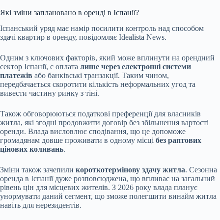
Які зміни заплановано в оренді в Іспанії?
Іспанський уряд має намір посилити контроль над способом
здачі квартир в оренду, повідомляє Idealista News.
Одним з ключових факторів, який може вплинути на орендний
сектор Іспанії, є оплата
лише через електронні системи
платежів
або банківські транзакції. Таким чином,
передбачається скоротити кількість неформальних угод та
вивести частину ринку з тіні.
Також обговорюються податкові преференції для власників
житла, які згодні продовжити договір без збільшення вартості
оренди. Влада висловлює сподівання, що це допоможе
громадянам довше проживати в одному місці
без раптових
цінових коливань
.
Зміни також зачепили
короткотермінову здачу житла
. Сезонна
оренда в Іспанії дуже розповсюджена, що впливає на загальний
рівень цін для місцевих жителів. З 2026 року влада планує
унормувати даний сегмент, що зможе полегшити винайм житла
навіть для нерезидентів.