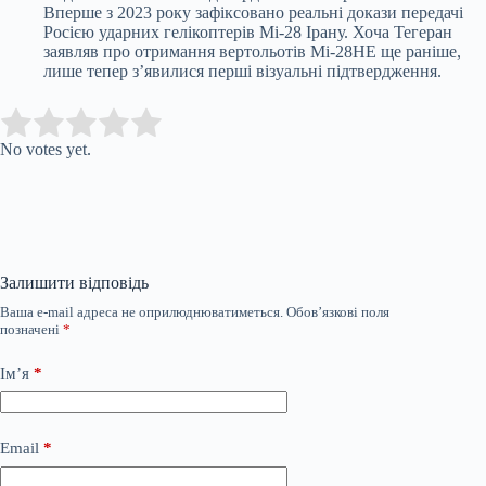
Вперше з 2023 року зафіксовано реальні докази передачі
Росією ударних гелікоптерів Мі-28 Ірану. Хоча Тегеран
заявляв про отримання вертольотів Мі-28НЕ ще раніше,
лише тепер з’явилися перші візуальні підтвердження.
Submit Rating
Rate this item:
No votes yet.
Залишити відповідь
Ваша e-mail адреса не оприлюднюватиметься.
Обов’язкові поля
позначені
*
Ім’я
*
Email
*