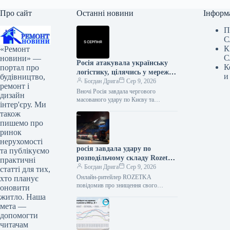
Про сайт
Останні новини
Інформ
П
С
К
«Ремонт
С
новини» —
Росія атакувала українську
К
портал про
логістику, цілячись у мережі
и
будівництво,
супермаркетів
Богдан Дрига
Сер 9, 2026
ремонт і
Вночі Росія завдала чергового
дизайн
масованого удару по Києву та
інтер'єру. Ми
Київській області. Дві мережі
також
супермаркетів повідомили про
пишемо про
руйнування та втрати. Сільпо…
ринок
нерухомості
росія завдала удару по
та публікуємо
розподільчому складу Rozetka
практичні
в Броварах
Богдан Дрига
Сер 9, 2026
статті для тих,
Онлайн-ритейлер ROZETKA
хто планує
повідомив про знищення свого
оновити
найбільшого розподільчого
житло. Наша
складського комплексу в Броварах
мета —
внаслідок російської атаки. Після
допомогти
влучання трьох балістичних ракет…
читачам