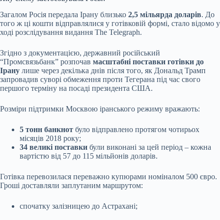
Загалом Росія передала Ірану близько
2,5 мільярда доларів
. До
того ж ці кошти відправлялися у готівковій формі, стало відомо у
ході розслідування видання The Telegraph.
Згідно з документацією, державний російський
“Промсвязьбанк” розпочав
масштабні поставки готівки до
Ірану
лише через декілька днів після того, як Дональд Трамп
запровадив суворі обмеження проти Тегерана під час свого
першого терміну на посаді президента США.
Розміри підтримки Москвою іранського режиму вражають:
5 тонн банкнот
було відправлено протягом чотирьох
місяців 2018 року;
34 великі поставки
були виконані за цей період – кожна
вартістю від 57 до 115 мільйонів доларів.
Готівка перевозилася переважно купюрами номіналом 500 євро.
Гроші доставляли заплутаним маршрутом:
спочатку залізницею до Астрахані;