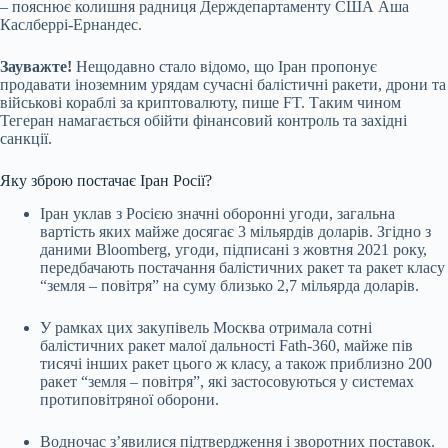
– пояснює колишня радниця Держдепартаменту США Аша
Каслберрі-Ернандес.
Зауважте!
Нещодавно стало відомо, що Іран пропонує
продавати іноземним урядам сучасні балістичні ракети, дрони та
військові кораблі за криптовалюту, пише FT. Таким чином
Тегеран намагається обійти фінансовий контроль та західні
санкції.
Яку зброю постачає Іран Росії?
Іран уклав з Росією значні оборонні угоди, загальна
вартість яких майже досягає 3 мільярдів доларів. Згідно з
даними Bloomberg, угоди, підписані з жовтня 2021 року,
передбачають постачання балістичних ракет та ракет класу
“земля – повітря” на суму близько 2,7 мільярда доларів.
У рамках цих закупівель Москва отримала сотні
балістичних ракет малої дальності Fath-360, майже пів
тисячі інших ракет цього ж класу, а також приблизно 200
ракет “земля – повітря”, які застосовуються у системах
протиповітряної оборони.
Водночас з’явилися підтвердження і зворотних поставок.