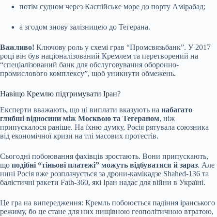
потім судном через Каспійське море до порту Амірабад;
а згодом знову залізницею до Тегерана.
Важливо!
Ключову роль у схемі грав “Промсвязьбанк”. У 2017
році він був націоналізований Кремлем та перетворений на
“спеціалізований банк для обслуговування оборонно-
промислового комплексу”, щоб уникнути обмежень.
Навіщо Кремлю підтримувати Іран?
Експерти вважають, що ці виплати вказують на
набагато
глибші відносини між Москвою та Тегераном
, ніж
припускалося раніше. На їхню думку, Росія рятувала союзника
від економічної кризи на тлі масових протестів.
Сьогодні побоювання фахівців зростають. Вони припускають,
що
подібні “тіньові платежі” можуть відбуватися й зараз
. Але
нині Росія вже розплачується за дрони-камікадзе Shahed-136 та
балістичні ракети Fath-360, які Іран надає для війни в Україні.
Це гра на випередження: Кремль побоюється падіння іранського
режиму, бо це стане для них нищівною геополітичною втратою,