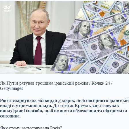
Як Путін рятував грошима іранський режим / Колаж 24 /
GettyImages
Росія змарнувала мільярди доларів, щоб посприяти іранській
владі в утриманні влади. До того ж Кремль застосовував
винахідливі способи, щоб оминути обмеження та підтримати
союзника.
Яку схему застосовувала Росія?