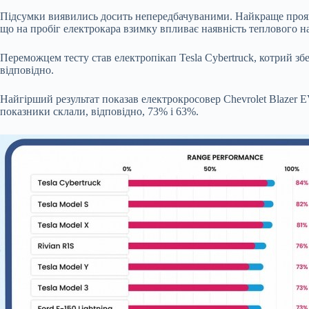
Підсумки виявились досить непередбачуваними. Найкраще проявил
що на пробіг електрокара взимку впливає наявність теплового н
Переможцем тесту став електропікап Tesla Cybertruck, котрий збе
відповідно.
Найгірший результат показав електрокросовер Chevrolet Blazer EV
показники склали, відповідно, 73% і 63%.