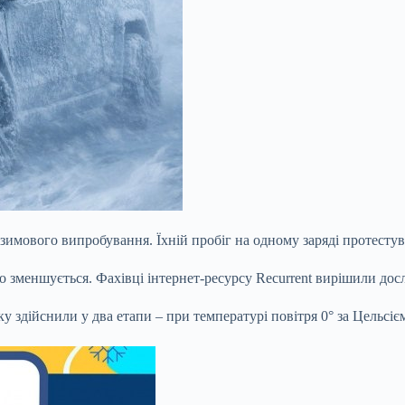
имового випробування. Їхній пробіг на одному заряді протестува
о зменшується. Фахівці інтернет-ресурсу Recurrent вирішили досл
у здійснили у два етапи – при температурі повітря 0° за Цельсієм