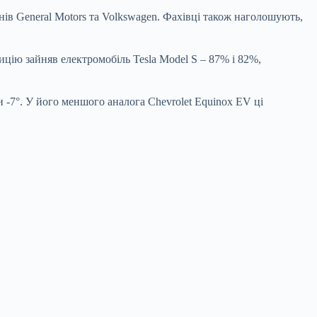
ів General Motors та Volkswagen. Фахівці також наголошують,
зицію зайняв електромобіль Tesla Model S – 87% і 82%,
и -7°. У його меншого аналога Chevrolet Equinox EV ці