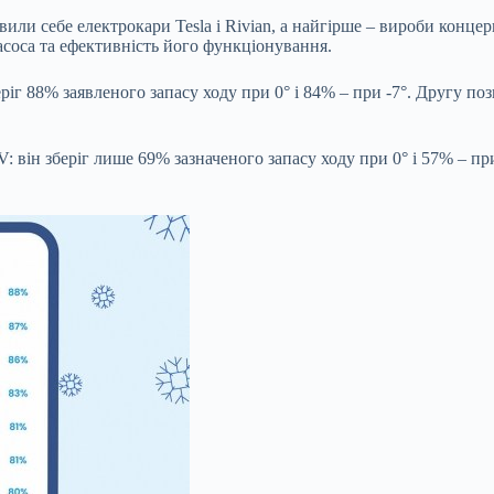
и себе електрокари Tesla і Rivian, а найгірше – вироби концерн
асоса та ефективність його функціонування.
ріг 88% заявленого запасу ходу при 0° і 84% – при -7°. Другу по
: він зберіг лише 69% зазначеного запасу ходу при 0° і 57% – пр