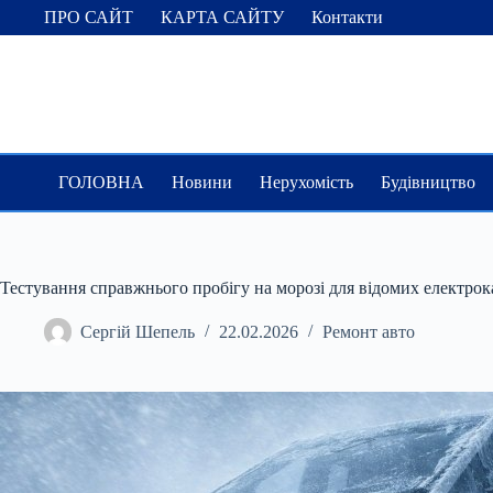
Перейти
ПРО САЙТ
КАРТА САЙТУ
Контакти
до
вмісту
ГОЛОВНА
Новини
Нерухомість
Будівництво
Тестування справжнього пробігу на морозі для відомих електрок
Сергій Шепель
22.02.2026
Ремонт авто