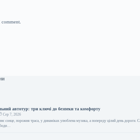
 I comment.
ни
льний автотур: три ключі до безпеки та комфорту
Сер 7, 2026
ннє сонце, порожня траса, у динаміках улюблена музика, а попереду цілий день дороги. 
вободи…