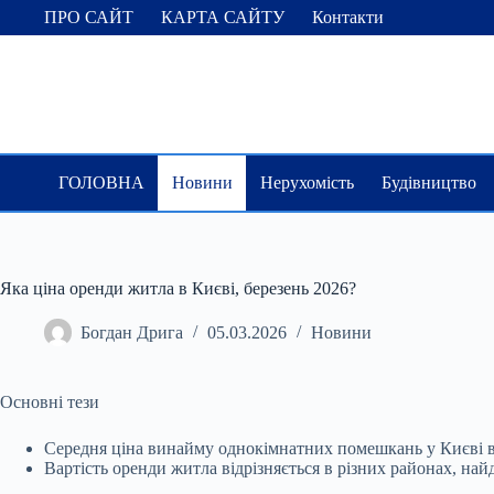
Перейти
ПРО САЙТ
КАРТА САЙТУ
Контакти
до
вмісту
ГОЛОВНА
Новини
Нерухомість
Будівництво
Яка ціна оренди житла в Києві, березень 2026?
Богдан Дрига
05.03.2026
Новини
Основні тези
Середня ціна винайму однокімнатних помешкань у Києві в 
Вартість оренди житла відрізняється в різних районах, на