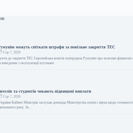
ни
Румунію можуть спіткати штрафи за повільне закриття ТЕС
Сер 7, 2026
ють до закриття ТЕС Європейська комісія попередила Румунію про можливі фінансові 
а виведення з експлуатації вугільних
чителів та студентів чекають підвищені виплати
Сер 7, 2026
України Кабінет Міністрів заслухав доповідь Міністерства освіти і науки щодо готовності
навчального року. За…