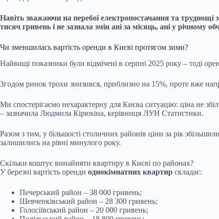
Навіть зважаючи на перебої електропостачання та труднощі з
тисяч гривень і не зазнала змін ані за місяць, ані у річному об
Чи зменшилась вартість оренди в Києві протягом зими?
Найвищі показники були відмічені в серпні 2025 року – тоді ор
Згодом ринок трохи знизився, приблизно на 15%, проте вже напри
Ми спостерігаємо нехарактерну для Києва ситуацію: ціна не збільш
– зазначила Людмила Кірюхіна, керівниця ЛУН Статистики.
Разом з тим, у більшості столичних районів ціни за рік збільши
залишились на рівні минулого року.
Скільки коштує винайняти квартиру в Києві по районах?
У березні вартість оренди
однокімнатних квартир
складає:
Печерський район – 38 000 гривень;
Шевченківський район – 28 300 гривень;
Голосіївський район – 20 000 гривень;
Подільський район – 18 800 гривень;