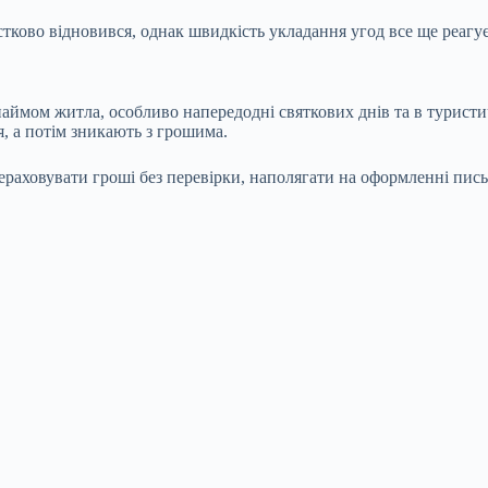
стково відновився, однак швидкість укладання угод все ще реагує
инаймом житла, особливо напередодні святкових днів та в турис
, а потім зникають з грошима.
аховувати гроші без перевірки, наполягати на оформленні письм