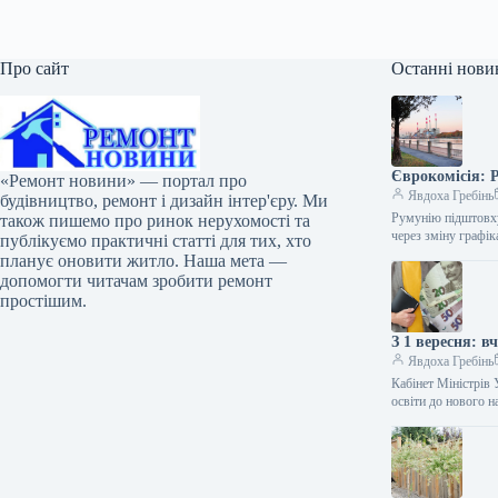
Про сайт
Останні нови
Єврокомісія: 
«Ремонт новини» — портал про
Явдоха Гребінь
будівництво, ремонт і дизайн інтер'єру. Ми
Румунію підштовху
також пишемо про ринок нерухомості та
через зміну графік
публікуємо практичні статті для тих, хто
планує оновити житло. Наша мета —
допомогти читачам зробити ремонт
простішим.
З 1 вересня: в
Явдоха Гребінь
Кабінет Міністрів 
освіти до нового 