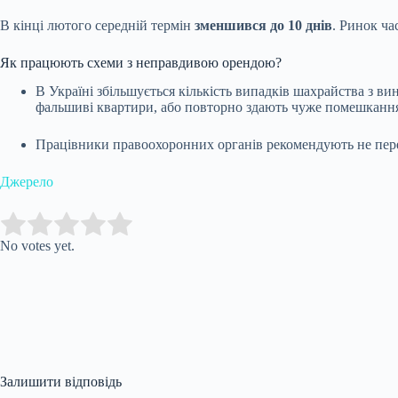
В кінці лютого середній термін
зменшився до 10 днів
. Ринок ча
Як працюють схеми з неправдивою орендою?
В Україні збільшується кількість випадків шахрайства з в
фальшиві квартири, або повторно здають чуже помешкання
Працівники правоохоронних органів рекомендують не перер
Джерело
Submit Rating
Rate this item:
No votes yet.
Залишити відповідь