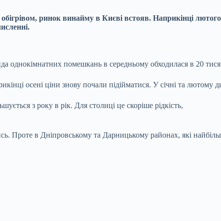
 обігрівом, ринок винайму в Києві встояв. Наприкінці лютого
численні.
енда однокімнатних помешкань в середньому обходилася в 20 тис
кінці осені ціни знову почали підійматися. У січні та лютому ди
ується з року в рік. Для столиці це скоріше рідкість,
лись. Проте в Дніпровському та Дарницькому районах, які найбіль