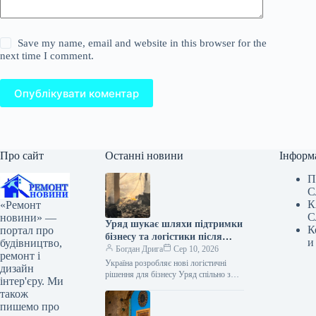
Save my name, email and website in this browser for the
next time I comment.
Опублікувати коментар
Про сайт
Останні новини
Інформ
П
С
К
«Ремонт
С
новини» —
Уряд шукає шляхи підтримки
К
портал про
бізнесу та логістики після
и
будівництво,
атак на склади
Богдан Дрига
Сер 10, 2026
ремонт і
Україна розробляє нові логістичні
дизайн
рішення для бізнесу Уряд спільно з
інтер'єру. Ми
представниками бізнесу працює над
також
конкретними кроками для
пишемо про
забезпечення безперебійної роботи…