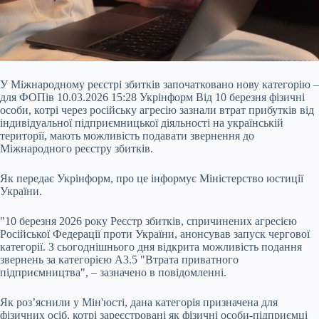
У Міжнародному реєстрі збитків започатковано нову категорію –
для ФОПів 10.03.2026 15:28 Укрінформ Від 10 березня фізичні
особи, котрі через російську агресію зазнали втрат прибутків від
індивідуальної підприємницької діяльності на українській
території, мають можливість подавати звернення до
Міжнародного реєстру збитків.
Як передає Укрінформ, про це інформує Міністерство юстиції
України.
"10 березня 2026 року Реєстр збитків, спричинених агресією
Російської Федерації проти України,
анонсував запуск чергової
категорії. З сьогоднішнього дня відкрита можливість подання
звернень за категорією А3.5 "Втрата приватного
підприємництва", – зазначено в повідомленні.
Як роз’яснили у Мін'юсті, дана категорія призначена для
фізичних осіб, котрі зареєстровані як фізичні особи-підприємці