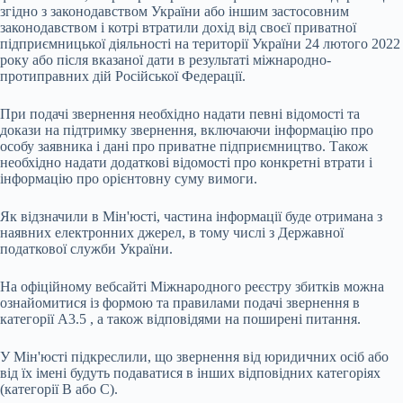
згідно з законодавством України або іншим застосовним
законодавством і котрі втратили дохід від своєї приватної
підприємницької діяльності на території України 24 лютого 2022
року або після вказаної дати в результаті міжнародно-
протиправних дій Російської Федерації.
При подачі звернення необхідно надати певні відомості та
докази на підтримку звернення, включаючи інформацію про
особу заявника і дані про приватне підприємництво. Також
необхідно надати додаткові відомості про конкретні втрати і
інформацію про орієнтовну суму вимоги.
Як відзначили в Мін'юсті, частина інформації буде отримана з
наявних електронних джерел, в тому числі з Державної
податкової служби України.
На офіційному вебсайті Міжнародного реєстру збитків можна
ознайомитися із формою та правилами подачі звернення в
категорії A3.5 , а також відповідями на поширені питання.
У Мін'юсті підкреслили, що звернення від юридичних осіб або
від їх імені будуть подаватися в інших відповідних категоріях
(категорії B або C).