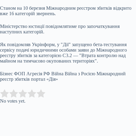
Станом на 10 березня Міжнародним реєстром збитків відкрито
вже 16 категорій звернень.
Міністерство юстиції повідомлятиме про започаткування
наступних категорій.
Як повідомляв Укрінформ, у "Дії" запущено бета-тестування
сервісу подачі юридичними особами заяви до Міжнародного
реєстру збитків за категорією C3.2 — "Втрата контролю над
майном на тимчасово окупованих територіях".
Бізнес ФОП Агресія РФ Війна Війна з Росією Міжнародний
реєстр збитків портал «Дія»
Submit Rating
Rate this item:
No votes yet.