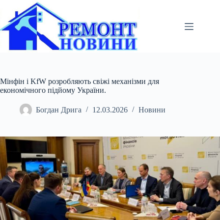
Перейти
до
вмісту
Мінфін і KfW розробляють свіжі механізми для
економічного підйому України.
Богдан Дрига
12.03.2026
Новини