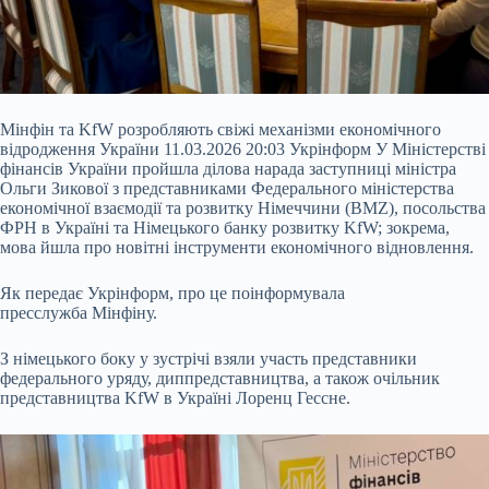
Мінфін та KfW розробляють свіжі механізми економічного
відродження України 11.03.2026 20:03 Укрінформ У Міністерстві
фінансів України пройшла ділова нарада заступниці міністра
Ольги Зикової з представниками Федерального міністерства
економічної взаємодії та розвитку Німеччини (BMZ), посольства
ФРН в Україні та Німецького банку розвитку KfW; зокрема,
мова йшла про новітні інструменти економічного відновлення.
Як передає Укрінформ, про це поінформувала
пресслужба Мінфіну.
З німецького боку у
зустрічі взяли участь представники
федерального уряду, диппредставництва, а також очільник
представництва KfW в Україні Лоренц Гессне.