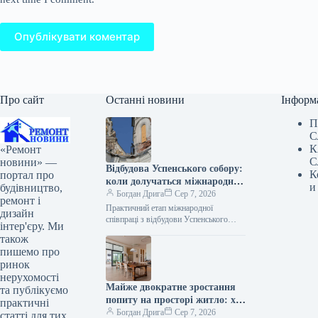
Опублікувати коментар
Про сайт
Останні новини
Інформ
П
С
К
«Ремонт
С
новини» —
Відбудова Успенського собору:
К
портал про
коли долучаться міжнародні
и
будівництво,
партнери
Богдан Дрига
Сер 7, 2026
ремонт і
Практичний етап міжнародної
дизайн
співпраці з відбудови Успенського
інтер'єру. Ми
собору Києво-Печерської лаври,
також
пошкодженого внаслідок російської
пишемо про
атаки, розпочнеться після завершення
ринок
підготовки проєктно-кошторисної
нерухомості
документації.…
Майже двократне зростання
та публікуємо
попиту на просторі житло: хто
практичні
купує і де
Богдан Дрига
Сер 7, 2026
статті для тих,