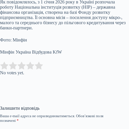
Як повідомлялось, з 1 січня 2026 року в Україні розпочала
роботу Національна інституція розвитку (НІР) – державна
фінансова організація, створена на базі Фонду розвитку
підприємництва. Її основна місія – посилення доступу мікро-,
малого та середнього бізнесу до пільгового кредитування через
банки-партнери.
Фото: Мінфін
Мінфін Україна Відбудова KfW
Submit Rating
Rate this item:
No votes yet.
Залишити відповідь
Ваша e-mail адреса не оприлюднюватиметься.
Обов’язкові поля
позначені
*