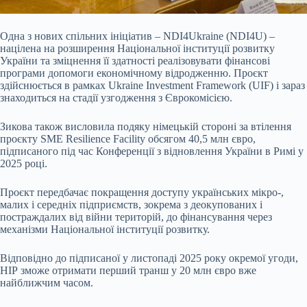
Одна з нових спільних ініціатив – NDI4Ukraine (NDI4U) –
націлена на розширення Національної інституції розвитку
України та зміцнення її здатності реалізовувати фінансові
програми допомоги економічному відродженню. Проєкт
здійснюється в рамках Ukraine Investment Framework (UIF) і зараз
знаходиться на стадії узгодження з Єврокомісією.
Зикова також висловила подяку німецькій стороні за втілення
проєкту SME Resilience Facility обсягом 40,5 млн євро,
підписаного під час Конференції з відновлення України в Римі у
2025 році.
Проєкт передбачає покращення доступу українських мікро-,
малих і середніх підприємств, зокрема з деокупованих і
постраждалих від війни територій, до фінансування через
механізми Національної інституції розвитку.
Відповідно до підписаної у листопаді 2025 року окремої угоди,
НІР зможе отримати перший транш у 20 млн євро вже
найближчим часом.