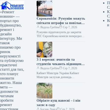
П
С
К
«Ремонт
С
новини» —
Єврокомісія: Румунію можуть
К
портал про
спіткати штрафи за повільне
и
будівництво,
закриття ТЕС
Явдоха Гребінь
Сер 7, 2026
ремонт і
Румунію підштовхують до закриття
дизайн
ТЕС Європейська комісія попередила
інтер'єру. Ми
Румунію про можливі фінансові
також
наслідки через зміну графіка
пишемо про
виведення з експлуатації вугільних
ринок
нерухомості
З 1 вересня: вчителів та
та публікуємо
студентів чекають підвищені
практичні
виплати
Явдоха Гребінь
Сер 7, 2026
статті для тих,
Кабінет Міністрів України Кабінет
хто планує
Міністрів заслухав доповідь
оновити
Міністерства освіти і науки щодо
житло. Наша
готовності закладів освіти до нового
мета —
навчального року. За…
допомогти
читачам
зробити
Обріжте кущ навесні – і він
ремонт
засяє в саду
простішим.
Богдан Дрига
Сер 7, 2026