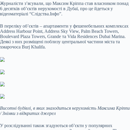
Журналісти з’ясували, що Максим Кріппа став власником понад
6 десятків об’єктів нерухомості в Дубаї, про це йдеться у
відеоматеріалі “Слідства.Інфо”.
В переліку об’єктів – апартаменти у фешенебельних комплексах
Address Harbour Point, Address Sky View, Palm Beach Towers,
Boulevard Plaza Towers, Grande та Vida Residences Dubai Marina.
Деякі з них розміщені поблизу центральної частини міста та
хмарочоса Burj Khalifa.
Висотні будівлі, в яких знаходиться нерухомість Максима Кріппи
/ Знімки з відкритих джерел
У розслідуванні також згадуються об’єкти у популярних