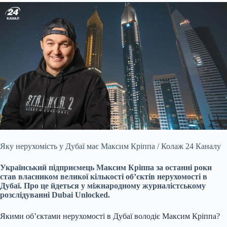
Яку нерухомість у Дубаї має Максим Кріппа / Колаж 24 Каналу
Український підприємець Максим Кріппа за останні роки
став власником великої кількості об’єктів нерухомості в
Дубаї. Про це йдеться у міжнародному журналістському
розслідуванні Dubai Unlocked.
Якими об’єктами нерухомості в Дубаї володіє Максим Кріппа?