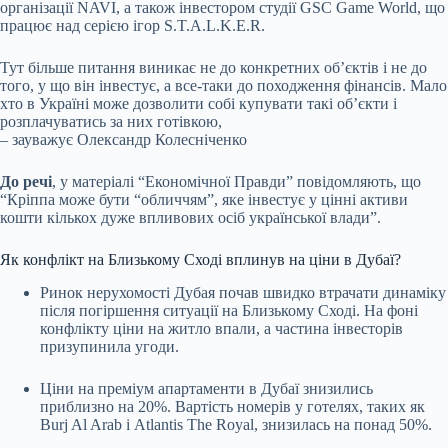
організації NAVI, а також інвестором студії GSC Game World, що
працює над серією ігор S.T.A.L.K.E.R.
Тут більше питання виникає не до конкретних об’єктів і не до
того, у що він інвестує, а все-таки до походження фінансів. Мало
хто в Україні може дозволити собі купувати такі об’єкти і
розплачуватись за них готівкою,
– зауважує Олександр Колесніченко
До речі
, у матеріалі “Економічної Правди” повідомляють, що
“Кріппа може бути “обличчям”, яке інвестує у цінні активи
кошти кількох дуже впливових осіб української влади”.
Як конфлікт на Близькому Сході вплинув на ціни в Дубаї?
Ринок нерухомості Дубая почав швидко втрачати динаміку
після погіршення ситуації на Близькому Сході. На фоні
конфлікту ціни на житло впали, а частина інвесторів
призупинила угоди.
Ціни на преміум апартаменти в Дубаї знизились
приблизно на 20%. Вартість номерів у готелях, таких як
Burj Al Arab і Atlantis The Royal, знизилась на понад 50%.