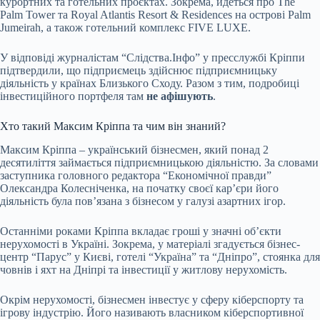
курортних та готельних проєктах. Зокрема, йдеться про The
Palm Tower та Royal Atlantis Resort & Residences на острові Palm
Jumeirah, а також готельний комплекс FIVE LUXE.
У відповіді журналістам “Слідства.Інфо” у пресслужбі Кріппи
підтвердили, що підприємець здійснює підприємницьку
діяльність у країнах Близького Сходу. Разом з тим, подробиці
інвестиційного портфеля там
не афішують
.
Хто такий Максим Кріппа та чим він знаний?
Максим Кріппа – український бізнесмен, який понад 2
десятиліття займається підприємницькою діяльністю. За словами
заступника головного редактора “Економічної правди”
Олександра Колесніченка, на початку своєї кар’єри його
діяльність була пов’язана з бізнесом у галузі азартних ігор.
Останніми роками Кріппа вкладає гроші у значні об’єкти
нерухомості в Україні. Зокрема, у матеріалі згадується бізнес-
центр “Парус” у Києві, готелі “Україна” та “Дніпро”, стоянка для
човнів і яхт на Дніпрі та інвестиції у житлову нерухомість.
Окрім нерухомості, бізнесмен інвестує у сферу кіберспорту та
ігрову індустрію. Його називають власником кіберспортивної