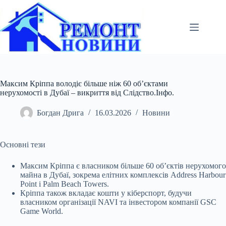
Перейти
до
вмісту
Максим Кріппа володіє більше ніж 60 об’єктами
нерухомості в Дубаї – викриття від Слідство.Інфо.
Богдан Дрига
16.03.2026
Новини
Основні тези
Максим Кріппа є власником більше 60 об’єктів нерухомого
майна в Дубаї, зокрема елітних комплексів Address Harbour
Point і Palm Beach Towers.
Кріппа також
вкладає кошти у кіберспорт, будучи
власником організації NAVI та інвестором компанії GSC
Game World.