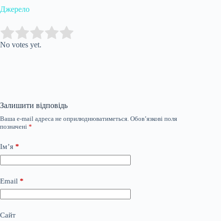
Джерело
Submit Rating
Rate this item:
No votes yet.
Залишити відповідь
Ваша e-mail адреса не оприлюднюватиметься.
Обов’язкові поля
позначені
*
Ім’я
*
Email
*
Сайт