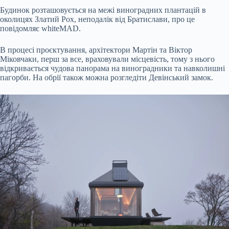
Будинок розташовується на межі виноградних плантацій в
околицях Златий Рох, неподалік від Братислави, про це
повідомляє whiteMAD.
В процесі проєктування, архітектори Мартін та Віктор
Міковчаки, перш за все, враховували місцевість, тому з нього
відкривається чудова панорама на виноградники та навколишні
пагорби. На обрії також можна розгледіти Девінський замок.