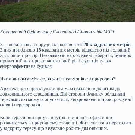
Компактний будиночок у Словаччині / Фото whiteMAD
Загальна площа споруди складає всього
20 квадратних метрів
.
З них приблизно 15 квадратних метрів відведено під головний
житловий простір. Незважаючи на обмежені габарити, будинок
придатний для проживання цілий рік і функціонує як
енергоефективна будівля.
Яким чином архітектура житла гармоніює з природою?
Архітектори спроєктували дім максимально відкритим до
довколишнього середовища. Дві сторони будинку обладнані
терасами, які можуть опускатися, відкриваючи широкі розсувні
скляні перегородки.
Коли тераси розгорнуті, внутрішній простір фактично
розчиняється в природному оточенні. Житлова зона переходить
у відкриту терасу, що візуально робить дім більшим.