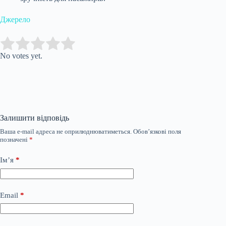
Джерело
Submit Rating
Rate this item:
No votes yet.
Залишити відповідь
Ваша e-mail адреса не оприлюднюватиметься.
Обов’язкові поля
позначені
*
Ім’я
*
Email
*