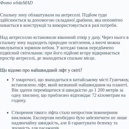
Фото whiteMAD
Спальну зону облаштували на антресолі. Підйом туди
здійснюється за допомогою складаної драбини, яка непомітно
ховається в конструкції та використовується в разі потреби.
Над антресоллю встановили віконний отвір у даху. Через нього в
спальну зону надходить природне освітлення, а вночі можна
милуватися зоряним небом. У котеджі також передбачено
підвісний світильник: при його підйомі вгору відкривається
простір антресолі, де знаходиться спальне місце.
Що відомо про найшвидший ліфт у світі?
У хмарочосі, що знаходиться в китайському місті Гуанчжоу,
встановлено ліфт, який визнаний найшвидшим на планеті.
Він здатен переміщатися зі швидкістю до 1 200 метрів за
одну хвилину, що приблизно відповідає 72 кілометрам на
годину.
Створення такого ліфта стало непростим інженерним
викликом. Експертам необхідно було забезпечити не лише
надзвичайну швидкість, але й гарантувати безпеку та
зручність для пасажирів.