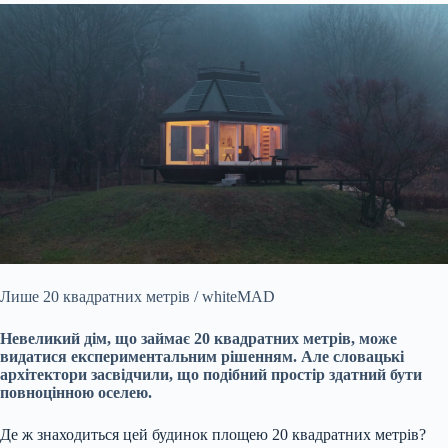
Лише 20 квадратних метрів / whiteMAD
Невеликий дім, що займає 20 квадратних метрів, може
видатися експериментальним рішенням. Але словацькі
архітектори засвідчили, що подібний простір здатний бути
повноцінною оселею.
Де ж знаходиться цей будинок площею 20 квадратних метрів?