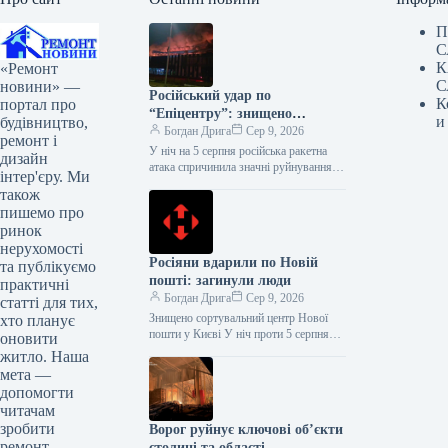
П
С
К
«Ремонт
С
новини» —
Російський удар по
К
портал про
“Епіцентру”: знищено
и
будівництво,
логістичні центри, є жертви
Богдан Дрига
Сер 9, 2026
ремонт і
У ніч на 5 серпня російська ракетна
дизайн
атака спричинила значні руйнування
інтер'єру. Ми
інфраструктури компанії “Епіцентр”.
також
Під ударом опинилися логістичні
пишемо про
комплекси у…
ринок
нерухомості
Росіяни вдарили по Новій
та публікуємо
пошті: загинули люди
практичні
Богдан Дрига
Сер 9, 2026
статті для тих,
Знищено сортувальний центр Нової
хто планує
пошти у Києві У ніч проти 5 серпня
оновити
внаслідок масованої ворожої атаки
житло. Наша
було знищено сортувальний центр…
мета —
допомогти
читачам
зробити
Ворог руйнує ключові об’єкти
ремонт
столиці та області