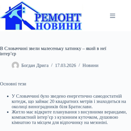
Перейти
до
вмісту
В Словаччині звели малесеньку хатинку – який в неї
інтер’єр
Богдан Дрига
17.03.2026
Новини
Основні тези
У Словаччині було зведено енергетично самодостатній
котедж, що займає 20 квадратних метрів і знаходиться на
околиці виноградників біля Братислави.
Житло має
відкрите планування з висувними верандами,
компактний інтер’єр з кухонним куточком, душовою
кімнатою та місцем для відпочинку на мезоніні.