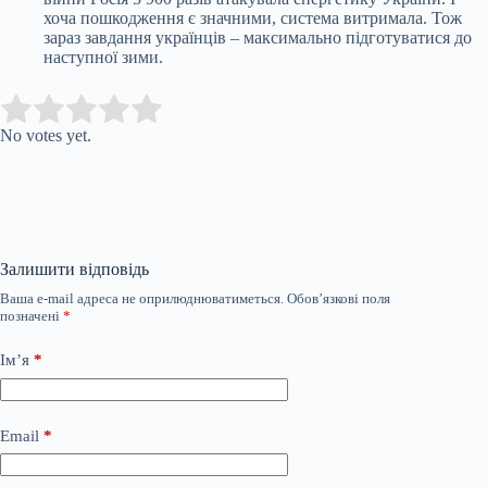
хоча пошкодження є значними, система витримала. Тож
зараз завдання українців – максимально підготуватися до
наступної зими.
Submit Rating
Rate this item:
No votes yet.
Залишити відповідь
Ваша e-mail адреса не оприлюднюватиметься.
Обов’язкові поля
позначені
*
Ім’я
*
Email
*