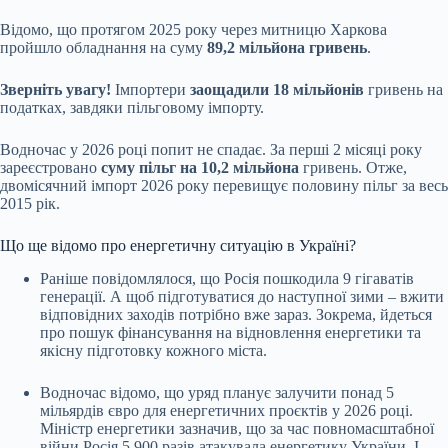
Відомо, що протягом 2025 року через митницю Харкова
пройшло обладнання на суму
89,2 мільйона гривень
.
Зверніть увагу!
Імпортери
заощадили 18 мільйонів
гривень на
податках, завдяки пільговому імпорту.
Водночас у 2026 році попит не спадає. За перші 2 місяці року
зареєстровано
суму пільг на 10,2 мільйона
гривень. Отже,
двомісячний імпорт 2026 року перевищує половину пільг за весь
2015 рік.
Що ще відомо про енергетичну ситуацію в Україні?
Раніше повідомлялося, що Росія пошкодила 9 гігаватів
генерації. А щоб підготуватися до наступної зими – вжити
відповідних заходів потрібно вже зараз. Зокрема, йдеться
про пошук фінансування на відновлення енергетики та
якісну підготовку кожного міста.
Водночас відомо, що уряд планує залучити понад 5
мільярдів євро для енергетичних проєктів у 2026 році.
Міністр енергетики зазначив, що за час повномасштабної
війни Росія 5 900 разів атакувала енергетику України. І