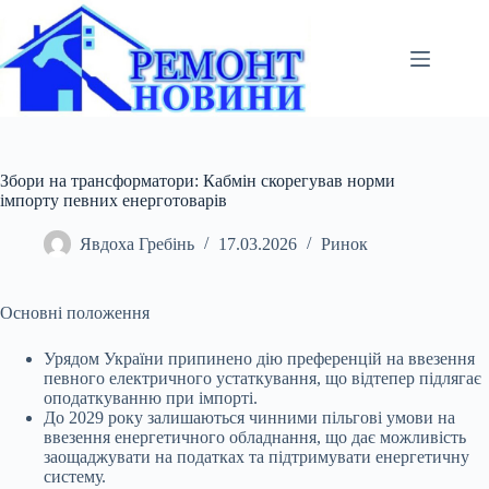
Перейти
до
вмісту
Збори на трансформатори: Кабмін скорегував норми
імпорту певних енерготоварів
Явдоха Гребінь
17.03.2026
Ринок
Основні положення
Урядом України припинено дію преференцій на ввезення
певного електричного устаткування, що відтепер підлягає
оподаткуванню при імпорті.
До 2029 року
залишаються чинними пільгові умови на
ввезення енергетичного обладнання, що дає можливість
заощаджувати на податках та підтримувати енергетичну
систему.