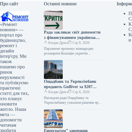
Про сайт
Останні новини
Інформ
П
С
К
«Ремонт
С
новини» —
Рада закликає світ допомогти
К
портал про
з фінансуванням українських
и
будівництво,
укриттів
Богдан Дрига
Сер 8, 2026
ремонт і
Парламент пропонує міжнародно
дизайн
розширити Коаліцію укриттів
інтер'єру. Ми
цивільного захисту для прискорення
також
будівництва та модернізації захисних
пишемо про
споруд в Україні. До Верховної Ради…
ринок
нерухомості
Ощадбанк та Укрексімбанк
та публікуємо
продають Gulliver за $207
практичні
мільйонів
Богдан Дрига
Сер 8, 2026
статті для тих,
Наглядові ради Ощадбанку та
хто планує
Укрексімбанку ухвалили рішення про
оновити
продаж багатофункціонального
житло. Наша
комплексу (БФК) Gulliver. Про це
мета —
повідомив Ощадбанк, передає Property
допомогти
Times.…
читачам
зробити
Енергоатом” завершив