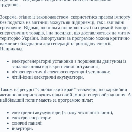
труднощі.
Зокрема, згідно із законодавством, скористатися правом імпорту
без податків на митниці можуть як підприємці, так і звичайні
громадяни. Відомо, що пільга поширюється і на прямий імпорт
енергетичних товарів, і на посилки, що доставляються на митну
територію України. Імпортувати за програмою можна критично
важливе обладнання для генерації та розподілу енергії.
Наприклад:
електрогенераторні установки з поршневим двигуном із
запалюванням від іскри певної потужності;
вітроенергетичні електрогенераторні установки;
літій-іонні електричні акумулятори.
Також на ресурсі “Слобідський край” зазначено, що харків’яни
активно використовують пільговий імпорт енергообладнання. А
найбільший попит мають за програмою пільг:
електричні акумулятори (в тому числі літій-іонні);
електрогенератори;
сонячні панелі;
інвертори.