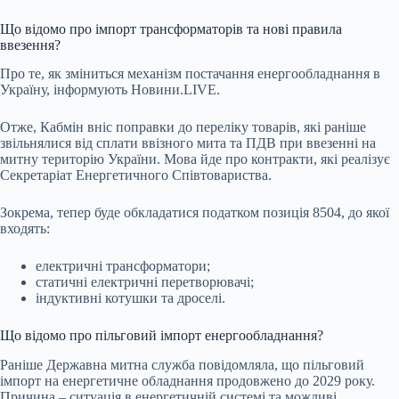
Що відомо про імпорт трансформаторів та нові правила
ввезення?
Про те, як зміниться механізм постачання енергообладнання в
Україну, інформують Новини.LIVE.
Отже, Кабмін вніс поправки до переліку товарів, які раніше
звільнялися від сплати ввізного мита та ПДВ при ввезенні на
митну територію України. Мова йде про контракти, які реалізує
Секретаріат Енергетичного Співтовариства.
Зокрема, тепер буде обкладатися податком позиція 8504, до якої
входять:
електричні трансформатори;
статичні електричні перетворювачі;
індуктивні котушки та дроселі.
Що відомо про пільговий імпорт енергообладнання?
Раніше Державна митна служба повідомляла, що пільговий
імпорт на енергетичне обладнання продовжено до 2029 року.
Причина – ситуація в енергетичній системі та можливі