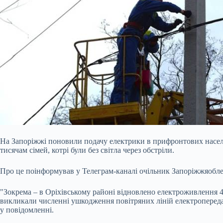
На Запоріжжі поновили подачу електрики в прифронтових насел
тисячам сімей, котрі були без світла через обстріли.
Про це поінформував у Телеграм-каналі очільник Запоріжжяобл
"Зокрема – в Оріхівському районі відновлено електроживлення 4 
викликали численні ушкодження повітряних ліній електропередачі
у повідомленні.