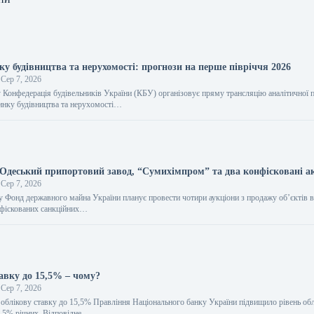
у будівництва та нерухомості: прогнози на перше півріччя 2026
Сер 7, 2026
 Конфедерація будівельників України (КБУ) організовує пряму трансляцію аналітичної п
инку будівництва та нерухомості…
деський припортовий завод, “Сумихімпром” та два конфісковані а
Сер 7, 2026
у Фонд державного майна України планує провести чотири аукціони з продажу об’єктів в
онфіскованих санкційних…
авку до 15,5% – чому?
Сер 7, 2026
облікову ставку до 15,5% Правління Національного банку України підвищило рівень обл
5,5% річних. Відповідне…