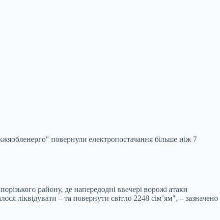
жжяобленерго" повернули електропостачання більше ніж 7
апорізького району, де
напередодні ввечері ворожі атаки
ся ліквідувати – та повернути світло 2248 сім’ям", – зазначено