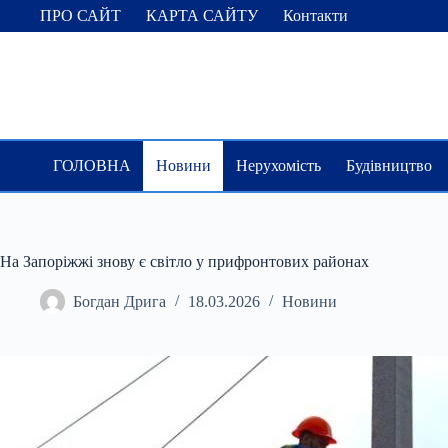
Перейти
ПРО САЙТ
КАРТА САЙТУ
Контакти
до
вмісту
ГОЛОВНА
Новини
Нерухомість
Будівництво
На Запоріжжі знову є світло у прифронтових районах
Богдан Дрига
18.03.2026
Новини