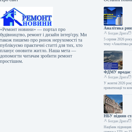
Аналітика ринк
«Ремонт новини» — портал про
Богдан Дрига
будівництво, ремонт і дизайн інтер'єру. Ми
5 серпня 2026 року
також пишемо про ринок нерухомості та
тему «Аналітика р
публікуємо практичні статті для тих, хто
планує оновити житло. Наша мета —
допомогти читачам зробити ремонт
простішим.
ФДМУ продає О
Богдан Дрига
У жовтні 2026 рок
приватизації та к
НБУ підняв ст
Богдан Дрига
Нацбанк підвищив 
ставки з 15% до 1