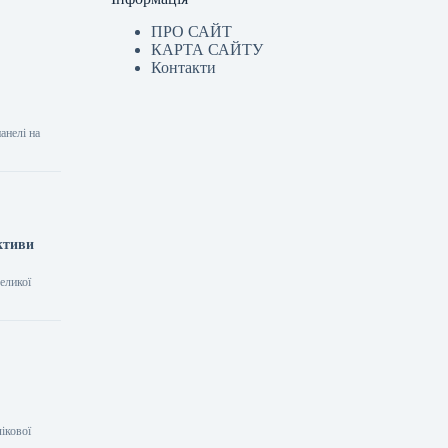
ПРО САЙТ
КАРТА САЙТУ
Контакти
анелі на
ктиви
еликої
ікової