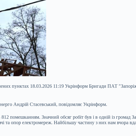
ених пунктах 18.03.2026 11:19 Укрінформ Бригади ПАТ "Запорі
енерго Андрій Стасевський, повідомляє Укрінформ.
812 помешканням. Значний обсяг робіт був і в одній із громад З
 та опор електромереж. Найбільшу частину з них нам вчора вдало