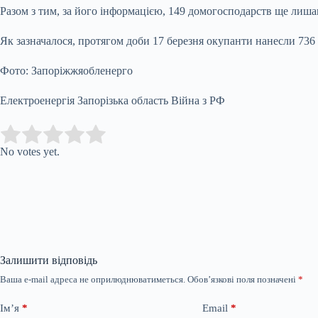
Разом з тим, за його інформацією, 149 домогосподарств ще лишаю
Як зазначалося, протягом доби 17 березня окупанти нанесли 736 у
Фото: Запоріжжяобленерго
Електроенергія Запорізька область Війна з РФ
Submit Rating
Rate this item:
No votes yet.
Залишити відповідь
Ваша e-mail адреса не оприлюднюватиметься.
Обов’язкові поля позначені
*
Ім’я
*
Email
*