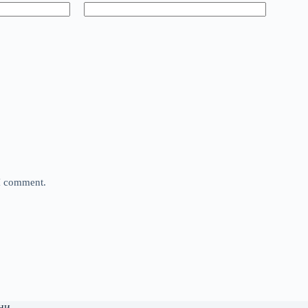
 I comment.
ни