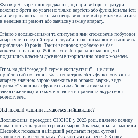
Фахівці Slashgear попереджають, що при виборі апаратури
важливо брати до уваги не тільки вартість або функціональність,
а й витривалість – оскільки неправильний вибір може вилитися
в недешевий ремонт або завчасну заміну апарату.
Згідно з дослідженнями та опитуваннями споживачів побутової
апаратури, середній термін служби пральної машини становить
приблизно 10 років. Такий висновок зроблено на базі
анкетування понад 3500 власників пральних машин, які
поділились власним досвідом використання різних моделей.
Втім, на ділі “середній термін експлуатації” – це лише
приблизний показник. Фактична тривалість функціонування
апарату значною мірою залежить від обраної марки, виду
пральної машини (з фронтальним або вертикальним
завантаженням), а також від частоти прання та акуратності
користувача.
Які пральні машини ламаються найшвидше?
Дослідження, проведене CHOICE у 2023 році, виявило велику
відмінність у надійності різних марок. Зокрема, пральні машини
Electrolux показали найгірший результат: перші суттєві
ушкодження в середньому з’являються вже через 6,3 року.