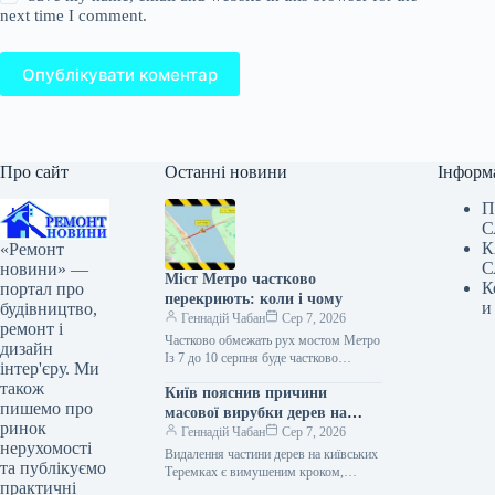
next time I comment.
Опублікувати коментар
Про сайт
Останні новини
Інформ
П
С
К
«Ремонт
С
новини» —
Міст Метро частково
К
портал про
перекриють: коли і чому
и
будівництво,
Геннадій Чабан
Сер 7, 2026
ремонт і
Частково обмежать рух мостом Метро
дизайн
Із 7 до 10 серпня буде частково
інтер'єру. Ми
обмежено рух на мосту Метро в Києві.
також
Київ пояснив причини
Про…
пишемо про
масової вирубки дерев на
ринок
Теремках
Геннадій Чабан
Сер 7, 2026
нерухомості
Видалення частини дерев на київських
та публікуємо
Теремках є вимушеним кроком,
практичні
необхідним для будівництва нової