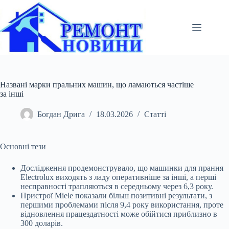
Перейти
до
вмісту
Названі марки пральних машин, що ламаються частіше
за інші
Богдан Дрига
18.03.2026
Статті
Основні тези
Дослідження продемонструвало, що машинки для прання
Electrolux виходять з ладу оперативніше за інші, а перші
несправності трапляються в середньому через 6,3
року.
Пристрої Miele показали більш позитивні результати, з
першими проблемами після 9,4 року використання, проте
відновлення працездатності може обійтися приблизно в
300 доларів.