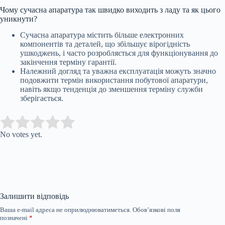
Чому сучасна апаратура так швидко виходить з ладу та як цього
уникнути?
Сучасна апаратура містить більше електронних
компонентів та деталей, що збільшує вірогідність
ушкоджень, і часто розробляється для функціонування до
закінчення терміну гарантії.
Належний догляд та уважна експлуатація можуть значно
подовжити термін використання побутової апаратури,
навіть якщо тенденція до зменшення терміну служби
зберігається.
Submit Rating
Rate this item:
No votes yet.
Залишити відповідь
Ваша e-mail адреса не оприлюднюватиметься.
Обов’язкові поля
позначені
*