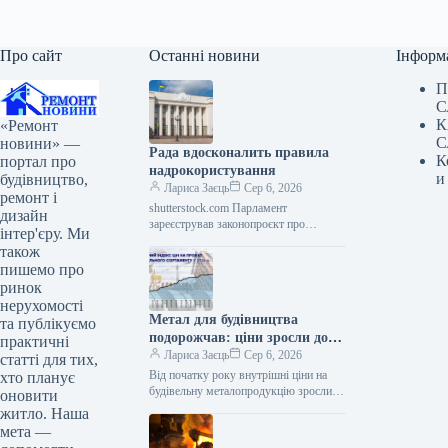
Про сайт
Останні новини
Інформ
П
С
К
«Ремонт
С
новини» —
Рада вдосконалить правила
К
портал про
надрокористування
и
будівництво,
Лариса Заєць
Сер 6, 2026
ремонт і
shutterstock.com Парламент
дизайн
зареєстрував законопроєкт про
інтер'єру. Ми
вдосконалення у сфері
також
надрокористування В українському
пишемо про
парламенті зареєстровано
ринок
законопроєкт № 15454, спрямований
нерухомості
на удосконалення механізмів…
Метал для будівництва
та публікуємо
подорожчав: ціни зросли до
практичні
19%
Лариса Заєць
Сер 6, 2026
статті для тих,
Від початку року внутрішні ціни на
хто планує
будівельну металопродукцію зросли на
оновити
4–19%. У липні внутрішні
житло. Наша
котирування за більшістю позицій
мета —
підвищилися на…