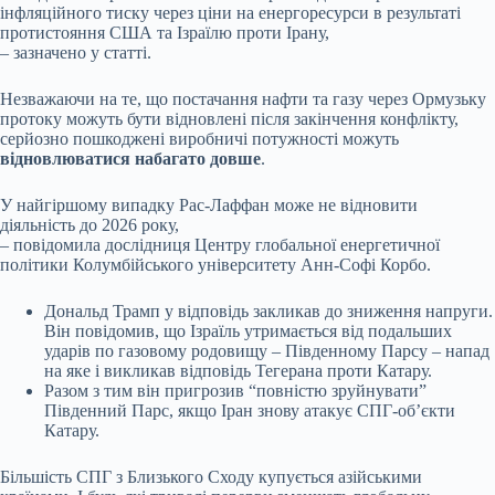
інфляційного тиску через ціни на енергоресурси в результаті
протистояння США та Ізраїлю проти Ірану,
– зазначено у статті.
Незважаючи на те, що постачання нафти та газу через Ормузьку
протоку можуть бути відновлені після закінчення конфлікту,
серйозно пошкоджені виробничі потужності можуть
відновлюватися набагато довше
.
У найгіршому випадку Рас-Лаффан може не відновити
діяльність до 2026 року,
– повідомила дослідниця Центру глобальної енергетичної
політики Колумбійського університету Анн-Софі Корбо.
Дональд Трамп у відповідь закликав до зниження напруги.
Він повідомив, що Ізраїль утримається від подальших
ударів по газовому родовищу – Південному Парсу – напад
на яке і викликав відповідь Тегерана проти Катару.
Разом з тим він пригрозив “повністю зруйнувати”
Південний Парс, якщо Іран знову атакує СПГ-об’єкти
Катару.
Більшість СПГ з Близького Сходу купується азійськими