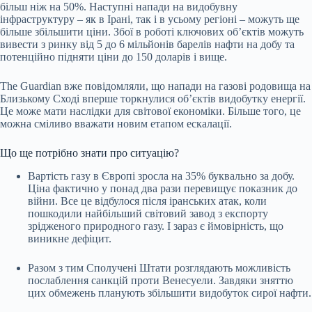
більш ніж на 50%. Наступні напади на видобувну
інфраструктуру – як в Ірані, так і в усьому регіоні – можуть ще
більше збільшити ціни. Збої в роботі ключових об’єктів можуть
вивести з ринку від 5 до 6 мільйонів барелів нафти на добу та
потенційно підняти ціни до 150 доларів і вище.
The Guardian вже повідомляли, що напади на газові родовища на
Близькому Сході вперше торкнулися об’єктів видобутку енергії.
Це може мати наслідки для світової економіки. Більше того, це
можна сміливо вважати новим етапом ескалації.
Що ще потрібно знати про ситуацію?
Вартість газу в Європі зросла на 35% буквально за добу.
Ціна фактично у понад два рази перевищує показник до
війни. Все це відбулося після іранських атак, коли
пошкодили найбільший світовий завод з експорту
зрідженого природного газу. І зараз є ймовірність, що
виникне дефіцит.
Разом з тим Сполучені Штати розглядають можливість
послаблення санкцій проти Венесуели. Завдяки зняттю
цих обмежень планують збільшити видобуток сирої нафти.