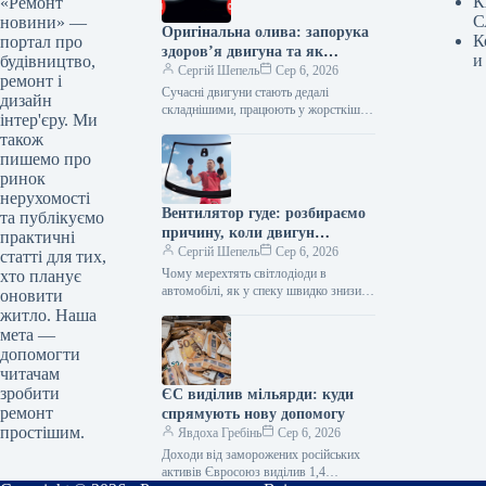
К
«Ремонт
С
новини» —
Оригінальна олива: запорука
К
портал про
здоров’я двигуна та як
и
будівництво,
уникнути підробки
Сергій Шепель
Сер 6, 2026
ремонт і
Сучасні двигуни стають дедалі
дизайн
складнішими, працюють у жорсткіших
інтер'єру. Ми
температурних режимах, мають тонші
також
канали змащування, турбонадув,
пишемо про
системи очищення вихлопних газів
ринок
та…
нерухомості
Вентилятор гуде: розбираємо
та публікуємо
причину, коли двигун
практичні
вимкнений
Сергій Шепель
Сер 6, 2026
статті для тих,
Чому мерехтять світлодіоди в
хто планує
автомобілі, як у спеку швидко знизити
оновити
температуру в салоні, чому з-під
житло. Наша
капота гуде вентилятор, коли двигун…
мета —
допомогти
читачам
зробити
ЄС виділив мільярди: куди
ремонт
спрямують нову допомогу
простішим.
Явдоха Гребінь
Сер 6, 2026
Доходи від заморожених російських
активів Євросоюз виділив 1,4