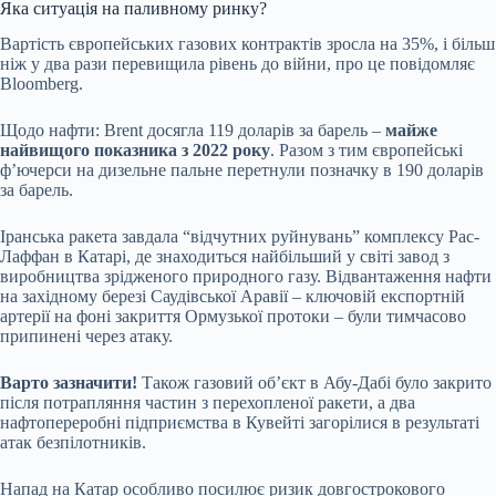
Яка ситуація на паливному ринку?
Вартість європейських газових контрактів зросла на 35%, і більш
ніж у два рази перевищила рівень до війни, про це повідомляє
Bloomberg.
Щодо нафти: Brent досягла 119 доларів за барель –
майже
найвищого показника з 2022 року
. Разом з тим європейські
ф’ючерси на дизельне пальне перетнули позначку в 190 доларів
за барель.
Іранська ракета завдала “відчутних руйнувань” комплексу Рас-
Лаффан в Катарі, де знаходиться найбільший у світі завод з
виробництва зрідженого природного газу. Відвантаження нафти
на західному березі Саудівської Аравії – ключовій експортній
артерії на фоні закриття Ормузької протоки – були тимчасово
припинені через атаку.
Варто зазначити!
Також газовий об’єкт в Абу-Дабі було закрито
після потрапляння частин з перехопленої ракети, а два
нафтопереробні підприємства в Кувейті загорілися в результаті
атак безпілотників.
Напад на Катар особливо посилює ризик довгострокового