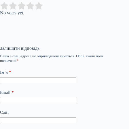
Submit Rating
Rate this item:
No votes yet.
Залишити відповідь
Ваша e-mail адреса не оприлюднюватиметься.
Обов’язкові поля
позначені
*
Ім’я
*
Email
*
Сайт