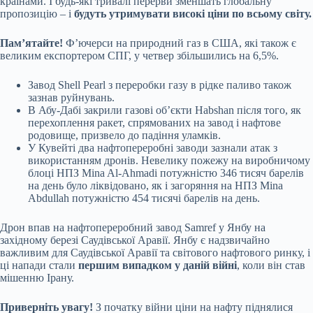
країнами. І будь-які тривалі перерви зменшать глобальну
пропозицію – і
будуть утримувати високі ціни по всьому світу.
Пам’ятайте!
Ф’ючерси на природний газ в США, які також є
великим експортером СПГ, у четвер збільшились на 6,5%.
Завод Shell Pearl з переробки газу в рідке паливо також
зазнав руйнувань.
В Абу-Дабі закрили газові об’єкти Habshan після того, як
перехоплення ракет, спрямованих на завод і нафтове
родовище, призвело до падіння уламків.
У Кувейті два нафтопереробні заводи зазнали атак з
використанням дронів. Невелику пожежу на виробничому
блоці НПЗ Mina Al-Ahmadi потужністю 346 тисяч барелів
на день було ліквідовано, як і загоряння на НПЗ Mina
Abdullah потужністю 454 тисячі барелів на день.
Дрон впав на нафтопереробний завод Samref у Янбу на
західному березі Саудівської Аравії. Янбу є надзвичайно
важливим для Саудівської Аравії та світового нафтового ринку, і
ці напади стали
першим випадком у даній війні
, коли він став
мішенню Ірану.
Приверніть увагу!
З початку війни ціни на нафту піднялися