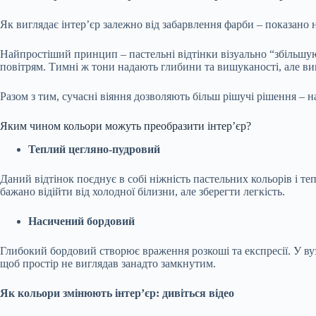
Як виглядає інтер’єр залежно від забарвлення фарби – показано на
Найпростіший принцип – пастельні відтінки візуально “збільшую
повітрям. Тимні ж тони надають глибини та вишуканості, але в
Разом з тим, сучасні віяння дозволяють більш рішучі рішення – 
Яким чином кольори можуть преобразити інтер’єр?
Теплий цегляно-пудровий
Даний відтінок поєднує в собі ніжність пастельних кольорів і т
бажано відійти від холодної білизни, але зберегти легкість.
Насичений бордовий
Глибокий бордовий створює враження розкоші та експресії. У вуз
щоб простір не виглядав занадто замкнутим.
Як кольори змінюють інтер’єр: дивіться відео