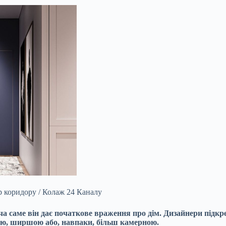
р коридору / Колаж 24 Каналу
ча саме він дає початкове враження про дім. Дизайнери підк
шою, ширшою або, навпаки, більш камерною.