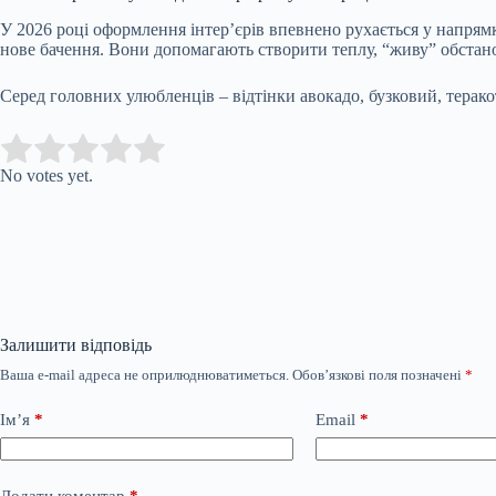
У 2026 році оформлення інтер’єрів впевнено рухається у напрямк
нове бачення. Вони допомагають створити теплу, “живу” обстанов
Серед головних улюбленців – відтінки авокадо, бузковий, терако
Submit Rating
Rate this item:
No votes yet.
Залишити відповідь
Ваша e-mail адреса не оприлюднюватиметься.
Обов’язкові поля позначені
*
Ім’я
*
Email
*