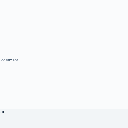
 I comment.
ни