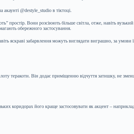
 акаунті @destyle_studio в тіктоці.
ть” простір. Вони розсіюють більше світла, отже, навіть вузьки
имагають обережного застосування.
навіть яскраві забарвлення можуть виглядати виграшно, за умови 
еплоту теракоти. Він додає приміщенню відчуття затишку, не зме
ьких коридорах його краще застосовувати як акцент – наприклад, 