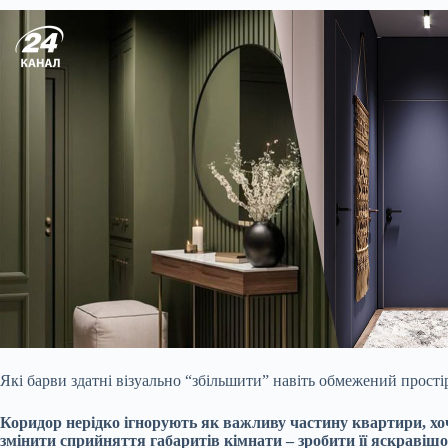
Які барви здатні візуально “збільшити” навіть обмежений прості
Коридор нерідко ігнорують як важливу частину квартири, хо
змінити сприйняття габаритів кімнати – зробити її яскраві