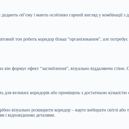
и додають об’єму і мають особливо гарний вигляд у комбінації з
фітовий тон робить коридор більш “організованим”, але потребує
ах він формує ефект “заглиблення”, візуально віддаляючи стіни.
ь для великих коридорів або приміщень з достатньою кількістю 
ібно візуально розширити коридор – варто вибирати світлі або т
ям і відповідними деталями.