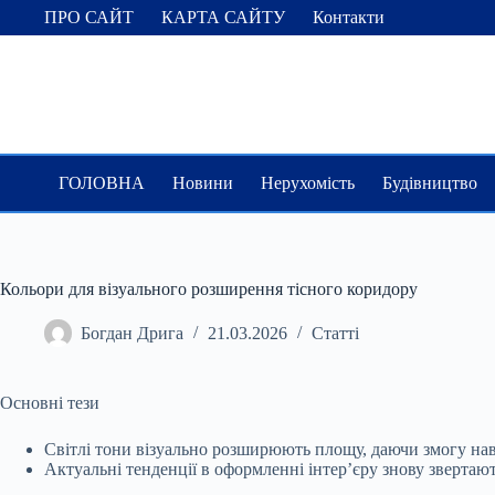
Перейти
ПРО САЙТ
КАРТА САЙТУ
Контакти
до
вмісту
ГОЛОВНА
Новини
Нерухомість
Будівництво
Кольори для візуального розширення тісного коридору
Богдан Дрига
21.03.2026
Статті
Основні тези
Світлі тони візуально розширюють площу, даючи змогу на
Актуальні тенденції в оформленні інтер’єру знову
звертают