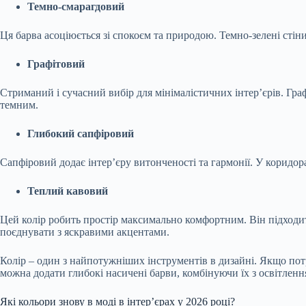
Темно-смарагдовий
Ця барва асоціюється зі спокоєм та природою. Темно-зелені стін
Графітовий
Стриманий і сучасний вибір для мінімалістичних інтер’єрів. Гра
темним.
Глибокий сапфіровий
Сапфіровий додає інтер’єру витонченості та гармонії. У коридор
Теплий кавовий
Цей колір робить простір максимально комфортним. Він підходит
поєднувати з яскравими акцентами.
Колір – один з найпотужніших інструментів в дизайні. Якщо потр
можна додати глибокі насичені барви, комбінуючи їх з освітленн
Які кольори знову в моді в інтер’єрах у 2026 році?