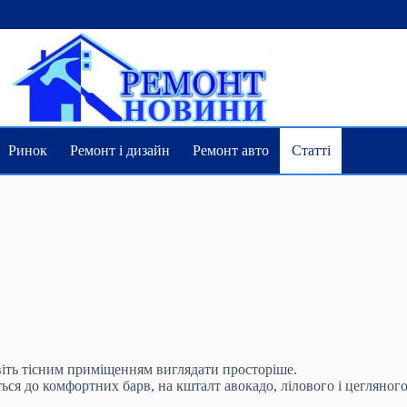
Ринок
Ремонт і дизайн
Ремонт авто
Статті
віть тісним приміщенням виглядати просторіше.
ься до комфортних барв, на кшталт авокадо, лілового і цегляного