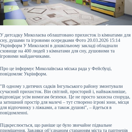
У дитсадку Миколаєва облаштовано прихисток із кімнатами для
сну, душами та ігровими осередками Фото 20.03.2026 15:14
Укрінформ У Миколаєві в дошкільному закладі обладнали
сховище на 400 людей з кімнатами для сну, душовими та
ігровими майданчиками.
Про це інформує Миколаївська міська рада у Фейсбуці,
повідомляє Укрінформ.
"В одному з дитячих садків Інгульського району змонтували
сучасний прихисток. Він світлий, просторий і, найважливіше,
відповідає усім вимогам безпеки. Це не просто
захисна споруда,
а затишний простір для малечі – тут створено ігрові зони, місця
для відпочинку з ліжками, а також душові", – йдеться в
повідомленні.
Підкреслюється, що раніше це було звичайне підвальне
приміщення. Завдяки об’єднаним старанням міста та партнерів