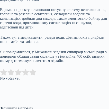
В рамках проєкту встановили потужну систему вентилювання,
головне та резервне освітлення, обладнали водогін та
каналізацію, зробили два виходи. Також змонтовано бойлер для
гарячої води, протипожежну сигналізацію та санвузли,
адаптовані під дітей.
Також тут є медикаменти, резерв води. Для малюків придбали
якісні меблі та забавки.
Як повідомлялося, у Миколаєві завдяки співпраці міської ради з
донорами облаштували сховище у гімназії на 400 осіб, завдяки
якому діти зможуть навчатися офлайн.
Submit Rating
Rate this item:
No votes yet.
Залишити відповідь