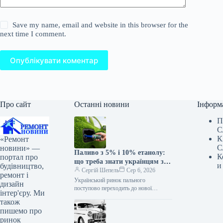
Save my name, email and website in this browser for the
next time I comment.
Опублікувати коментар
Про сайт
Останні новини
Інформ
П
С
К
«Ремонт
С
новини» —
Паливо з 5% і 10% етанолу:
К
портал про
що треба знати українцям з 1
и
будівництво,
липня
Сергій Шепель
Сер 6, 2026
ремонт і
Український ринок пального
дизайн
поступово переходить до нової
інтер'єру. Ми
реальності. З 1 липня 2026 року в
також
Україні повноцінно запрацюють
пишемо про
оновлені вимоги до…
ринок