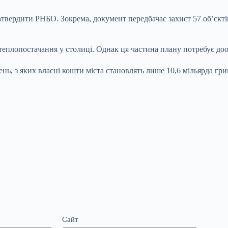
 затвердити РНБО. Зокрема, документ передбачає захист 57 об’єк
еплопостачання у столиці. Однак ця частина плану потребує доо
нь, з яких власні кошти міста становлять лише 10,6 мільярда гри
Сайт