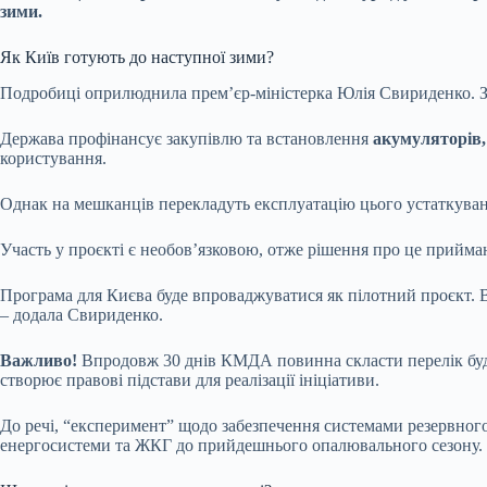
зими.
Як Київ готують до наступної зими?
Подробиці оприлюднила прем’єр-міністерка Юлія Свириденко. Зо
Держава профінансує закупівлю та встановлення
акумуляторів, 
користування.
Однак на мешканців перекладуть експлуатацію цього устаткуван
Участь у проєкті є необов’язковою, отже рішення про це прийм
Програма для Києва буде впроваджуватися як пілотний проєкт. Ви
– додала Свириденко.
Важливо!
Впродовж 30 днів КМДА повинна скласти перелік буди
створює правові підстави для реалізації ініціативи.
До речі, “експеримент” щодо забезпечення системами резервного
енергосистеми та ЖКГ до прийдешнього опалювального сезону.