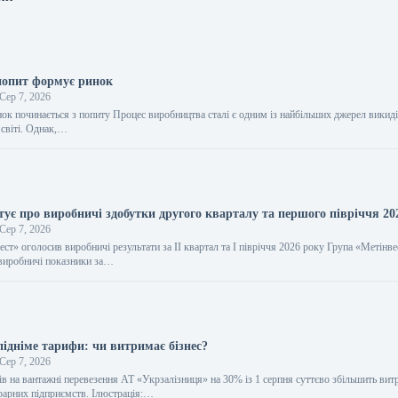
 попит формує ринок
Сер 7, 2026
нок починається з попиту Процес виробництва сталі є одним із найбільших джерел викид
 світі. Однак,…
тує про виробничі здобутки другого кварталу та першого півріччя 20
Сер 7, 2026
ст» оголосив виробничі результати за ІІ квартал та I півріччя 2026 року Група «Метінве
виробничі показники за…
підніме тарифи: чи витримає бізнес?
Сер 7, 2026
в на вантажні перевезення АТ «Укрзалізниця» на 30% із 1 серпня суттєво збільшить вит
рарних підприємств. Ілюстрація:…