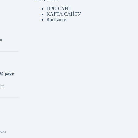
ПРО САЙТ
КАРТА САЙТУ
Контакти
ів
26 року
ст»
рати