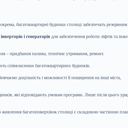
крема, багатоквартирні будинки столиці забезпечать резервним
інверторів і генераторів
для забезпечення роботи ліфтів та інже
ня – придбання палива, технічне утримання, ремонт.
ають співвласники багатоквартирних будинків.
вчаємо доцільність і можливості її поширення на інші міста,
нків, які відповідають умовам програми. Лише після цього уряд
 живлення багатоповерхівок столиці є складовою частиною планів