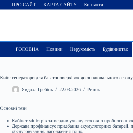
Перейти
ПРО САЙТ
КАРТА САЙТУ
Контакти
до
вмісту
ГОЛОВНА
Новини
Нерухомість
Будівництво
Київ: генератори для багатоповерхівок до опалювального сезону
Явдоха Гребінь
22.03.2026
Ринок
Основні тези
Кабінет міністрів затвердив ухвалу стосовно пробного пр
Держава профінансує придбання
акумуляторних батарей, п
обслуговування, лагодження тощо.