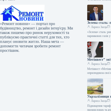
Зелена сталь:
«Ремонт новини» — портал про
Лариса Заєць
будівництво, ремонт і дизайн інтер'єру. Ми
«Зелена» сталь: ри
також пишемо про ринок нерухомості та
парникових газів у
публікуємо практичні статті для тих, хто
планує оновити житло. Наша мета —
допомогти читачам зробити ремонт
простішим.
Метінвест” зві
Лариса Заєць
Метінвест «Метінве
оприлюднила свої 
Укрзалізниця 
Лариса Заєць
Підвищення тарифі
промислових та аг