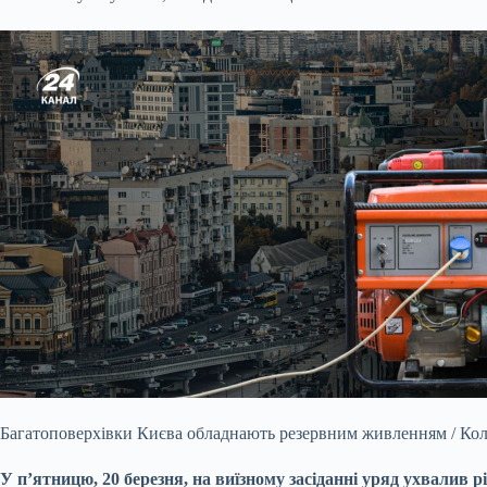
Багатоповерхівки Києва обладнають резервним живленням / Ко
У п’ятницю, 20 березня, на виїзному засіданні уряд ухвалив