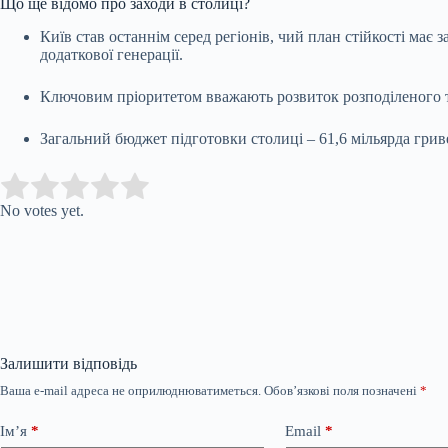
Що ще відомо про заходи в столиці?
Київ став останнім серед регіонів, чий план стійкості має
додаткової генерації.
Ключовим пріоритетом вважають розвиток розподіленого т
Загальний бюджет підготовки столиці – 61,6 мільярда гриве
Submit Rating
Rate this item:
No votes yet.
Залишити відповідь
Ваша e-mail адреса не оприлюднюватиметься.
Обов’язкові поля позначені
*
Ім’я
*
Email
*