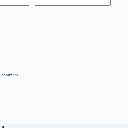
 I comment.
ни