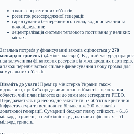
захист енергетичних обʼєктів;
розвиток розосередженої генерації;
гарантування безперебійного тепла, водопостачання та
водовідведення;
децентралізація системи теплового постачання у великих
містах.
Загальна потреба у фінансуванні заходів оцінюється у
278
мільярдів гривень
(5,4 мільярда євро). В даний час уряд працює
над залученням фінансових ресурсів від міжнародних партнерів,
а також передбачається спільне фінансування з боку громад для
комунальних об’єктів.
Візьміть до уваги!
Прем’єр-міністерка України також
відзначила, що Київ представив план стійкості. І це остання
область, чий план підготовки до зими має затвердити РНБО.
Передбачається, що необхідно захистити 57 об’єктів критичної
інфраструктури та встановити більше ніж 200 мегаватів
додаткової генерації. Сумарний бюджет плану стійкості – 61,6
мільярда гривень, а необхідність у додаткових фінансах – 51
мільярд гривень.