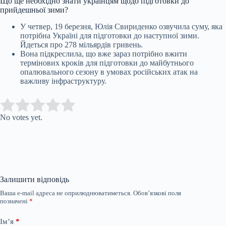
Що ще необхідно знати українцям щодо підготовки до
прийдешньої зими?
У четвер, 19 березня, Юлія Свириденко озвучила суму, яка
потрібна Україні для підготовки до наступної зими.
Йдеться про 278 мільярдів гривень.
Вона підкреслила, що вже зараз потрібно вжити
термінових кроків для підготовки до майбутнього
опалювального сезону в умовах російських атак на
важливу інфраструктуру.
Submit Rating
Rate this item:
No votes yet.
Залишити відповідь
Ваша e-mail адреса не оприлюднюватиметься.
Обов’язкові поля
позначені
*
Ім’я
*