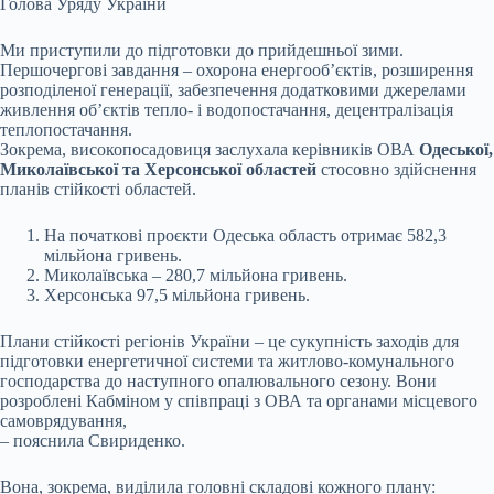
Голова Уряду України
Ми приступили до підготовки до прийдешньої зими.
Першочергові завдання – охорона енергообʼєктів, розширення
розподіленої генерації, забезпечення додатковими джерелами
живлення об’єктів тепло- і водопостачання, децентралізація
теплопостачання.
Зокрема, високопосадовиця заслухала керівників ОВА
Одеської,
Миколаївської та Херсонської областей
стосовно здійснення
планів стійкості областей.
На початкові проєкти Одеська область отримає 582,3
мільйона гривень.
Миколаївська – 280,7 мільйона гривень.
Херсонська 97,5 мільйона гривень.
Плани стійкості регіонів України – це сукупність заходів для
підготовки енергетичної системи та житлово-комунального
господарства до наступного опалювального сезону. Вони
розроблені Кабміном у співпраці з ОВА та органами місцевого
самоврядування,
– пояснила Свириденко.
Вона, зокрема, виділила головні складові кожного плану: