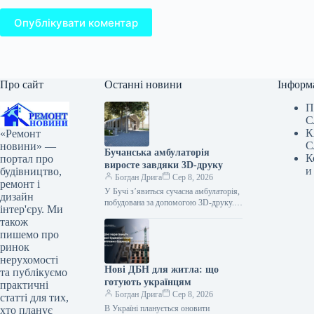
Опублікувати коментар
Про сайт
Останні новини
Інформ
П
С
К
«Ремонт
С
новини» —
Бучанська амбулаторія
К
портал про
виросте завдяки 3D-друку
и
будівництво,
Богдан Дрига
Сер 8, 2026
ремонт і
У Бучі з’явиться сучасна амбулаторія,
дизайн
побудована за допомогою 3D-друку.
інтер'єру. Ми
Про це повідомив Бучанський міський
також
голова Андрій Федорук, передає
пишемо про
Property Times.…
ринок
нерухомості
Нові ДБН для житла: що
та публікуємо
готують українцям
практичні
Богдан Дрига
Сер 8, 2026
статті для тих,
В Україні планується оновити
хто планує