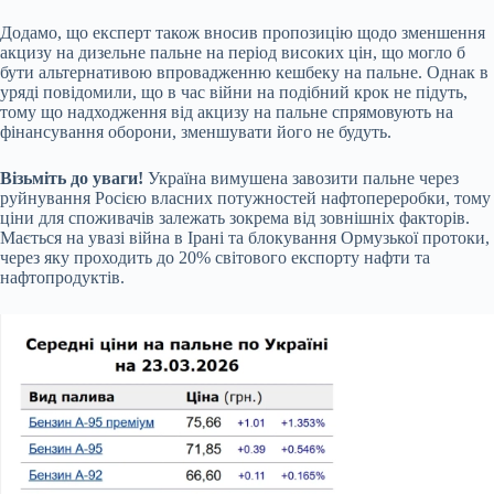
Додамо, що експерт також вносив пропозицію щодо зменшення
акцизу на дизельне пальне на період високих цін, що могло б
бути альтернативою впровадженню кешбеку на пальне. Однак в
уряді повідомили, що в час війни на подібний крок не підуть,
тому що надходження від акцизу на пальне спрямовують на
фінансування оборони, зменшувати його не будуть.
Візьміть до уваги!
Україна вимушена завозити пальне через
руйнування Росією власних потужностей нафтопереробки, тому
ціни для споживачів залежать зокрема від зовнішніх факторів.
Мається на увазі війна в Ірані та блокування Ормузької протоки,
через яку проходить до 20% світового експорту нафти та
нафтопродуктів.