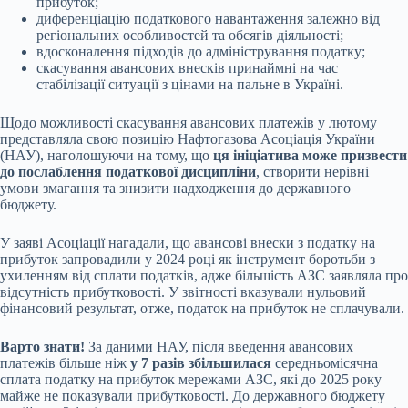
прибуток;
диференціацію податкового навантаження залежно від
регіональних особливостей та обсягів діяльності;
вдосконалення підходів до адміністрування податку;
скасування авансових внесків принаймні на час
стабілізації ситуації з цінами на пальне в Україні.
Щодо можливості скасування авансових платежів у лютому
представляла свою позицію Нафтогазова Асоціація України
(НАУ), наголошуючи на тому, що
ця ініціатива може призвести
до послаблення податкової дисципліни
, створити нерівні
умови змагання та знизити надходження до державного
бюджету.
У заяві Асоціації нагадали, що авансові внески з податку на
прибуток запровадили у 2024 році як інструмент боротьби з
ухиленням від сплати податків, адже більшість АЗС заявляла про
відсутність прибутковості. У звітності вказували нульовий
фінансовий результат, отже, податок на прибуток не сплачували.
Варто знати!
За даними НАУ, після введення авансових
платежів більше ніж
у 7 разів збільшилася
середньомісячна
сплата податку на прибуток мережами АЗС, які до 2025 року
майже не показували прибутковості. До державного бюджету