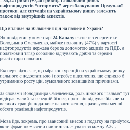
– 84,22 гривні (+7,46 гривні). Глобальний ринок
нафтопродуктів “штормить” через блокування Ормузької
протоки, але ситуація на українському ринку залежить
також від внутрішніх аспектів.
Що впливає на збільшення цін на пальне в Україні?
Як повідомив у коментарі
24 Каналу
експерт з енергетики
Володимир Омельченко, майже половину (47%) у вартості
нафтопродуктів держава бере за допомогою акцизів та ПДВ, а
податковий тягар особливо відчувають дрібні та середні
реалізатори пального.
Експерт відзначає, що міра конкуренції на українському ринку
пального є недостатньою і потребує підсилення, що сприяло б
утриманню росту цін, зумовленого зовнішніми причинами.
За словами Володимира Омельченка, роль цінового “гальма” тут
відіграє малий та середній бізнес, проте він відчуває більше за
великих гравців податкове навантаження, враховуючи менші
обсяги реалізації нафтопродуктів.
Мова йде, зокрема, про авансовий внесок з податку на прибуток,
який фірми щомісячно повинні сплачувати за кожну АЗС,