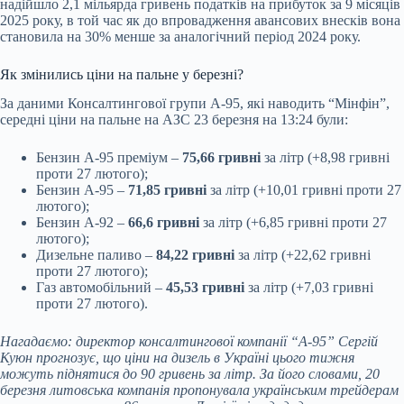
надійшло 2,1 мільярда гривень податків на прибуток за 9 місяців
2025 року, в той час як до впровадження авансових внесків вона
становила на 30% менше за аналогічний період 2024 року.
Як змінились ціни на пальне у березні?
За даними Консалтингової групи А-95, які наводить “Мінфін”,
середні ціни на пальне на АЗС 23 березня на 13:24 були:
Бензин А-95 преміум –
75,66 гривні
за літр (+8,98 гривні
проти 27 лютого);
Бензин А-95 –
71,85 гривні
за літр (+10,01 гривні проти 27
лютого);
Бензин А-92 –
66,6 гривні
за літр (+6,85 гривні проти 27
лютого);
Дизельне паливо –
84,22 гривні
за літр (+22,62 гривні
проти 27 лютого);
Газ автомобільний –
45,53 гривні
за літр (+7,03 гривні
проти 27 лютого).
Нагадаємо: директор консалтингової компанії “А-95” Сергій
Куюн прогнозує, що
ціни на дизель
в Україні цього тижня
можуть піднятися до 90 гривень за літр. За його словами, 20
березня литовська компанія пропонувала українським трейдерам