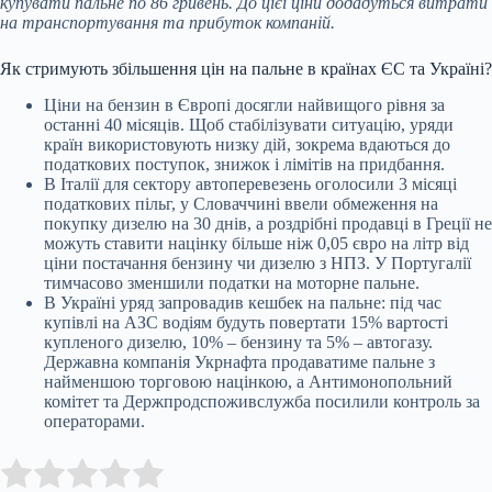
купувати пальне по 86 гривень. До цієї ціни додадуться витрати
на транспортування та прибуток компаній.
Як стримують збільшення цін на пальне в країнах ЄС та Україні?
Ціни на бензин в Європі досягли найвищого рівня за
останні 40 місяців. Щоб стабілізувати ситуацію, уряди
країн використовують низку дій, зокрема вдаються до
податкових поступок, знижок і лімітів на придбання.
В Італії для сектору автоперевезень оголосили 3 місяці
податкових пільг, у Словаччині ввели обмеження на
покупку дизелю на 30 днів, а роздрібні продавці в Греції не
можуть ставити націнку більше ніж 0,05 євро на літр від
ціни постачання бензину чи дизелю з НПЗ. У Португалії
тимчасово зменшили податки на моторне пальне.
В Україні уряд запровадив кешбек на пальне: під час
купівлі на АЗС водіям будуть повертати 15% вартості
купленого дизелю, 10% – бензину та 5% – автогазу.
Державна компанія Укрнафта продаватиме пальне з
найменшою торговою націнкою, а Антимонопольний
комітет та Держпродспоживслужба посилили контроль за
операторами.
Submit Rating
Rate this item: