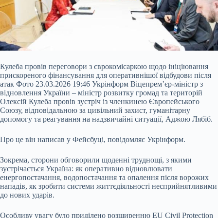
Кулеба провів переговори з єврокомісаркою щодо ініціювання
прискореного фінансування для оперативнішої відбудови після
атак Фото 23.03.2026 19:46 Укрінформ Віцепрем’єр-міністр з
відновлення України – міністр розвитку громад та територій
Олексій Кулеба провів зустріч із членкинею Європейського
Союзу, відповідальною за цивільний захист, гуманітарну
допомогу та реагування на надзвичайні ситуації, Аджою Лябіб.
Про це він написав у Фейсбуці, повідомляє Укрінформ.
Зокрема, сторони обговорили щоденні
труднощі, з якими
зустрічається Україна: як оперативно відновлювати
енергопостачання, водопостачання та опалення після ворожих
нападів, як зробити системи життєдіяльності несприйнятливими
до нових ударів.
Особливу увагу було приділено розширенню EU Civil Protection