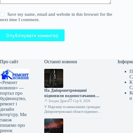
Save my name, email and website in this browser for the
next time I comment.
Опублікувати коментар
Про сайт
Останні новини
Інформ
П
С
К
«Ремонт
С
новини» —
На Дніпропетровщині
К
портал про
відновили водопостачання
и
будівництво,
після тривалої аварії
Богдан Дрига
Сер 9, 2026
ремонт і
У Марганці та навколишніх громадах
дизайн
Дніпропетровської області відновили
інтер'єру. Ми
централізоване водопостачання.
також
Роботи на аварійній ділянці завершені,
пишемо про
кадрові рішення прийняті. На
ринок
Дніпропетровщині…