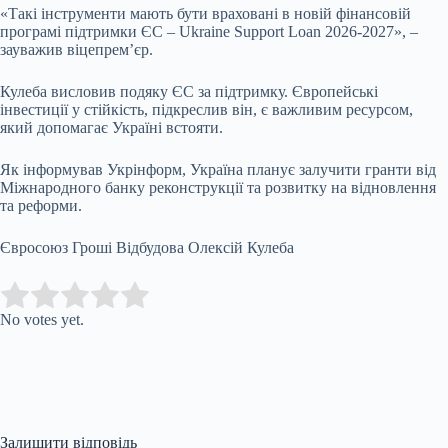
«Такі інструменти мають бути враховані в новій фінансовій
програмі підтримки ЄС – Ukraine Support Loan 2026-2027», –
зауважив віцепрем’єр.
Кулеба висловив подяку ЄС за підтримку. Європейські
інвестиції у стійкість, підкреслив він, є важливим ресурсом,
який допомагає Україні встояти.
Як інформував Укрінформ, Україна планує залучити гранти від
Міжнародного банку реконструкції та розвитку на відновлення
та реформи.
Євросоюз Гроші Відбудова Олексій Кулеба
Submit Rating
Rate this item:
No votes yet.
Залишити відповідь