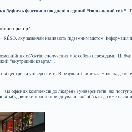
тки будівель фактично поєднані в єдиний “ізольований світ”
ійний простір?
 – RÉSO, яку зазвичай називають підземним містом. Інформація 
і комерційних об’єктів, сполучених між собою переходами. Ці буд
икий “внутрішній квартал”.
гові центри та університети. В результаті виникла модель, де нер
 від офісних комплексів до лікарень і університетів, які поступ
 нові забудовники просто приєднували свої об’єкти до вже наявни