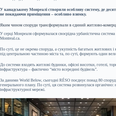
У канадському Монреалі створили особливу систему, де деся
не покидаючи приміщення – особливо взимку.
Яким чином споруди трансформували в єдиний житлово-комерц
У серці Монреаля сформувалася своєрідна урбаністична система
Montreal.ca.
По суті, це не окрема споруда, а сукупність багатьох житлових 
під центральною частиною міста та, по суті, формують один вел
До системи входять житлові будинки, офісні висотки, готелі, тор
інфраструктура – фактично “місто всередині будівель”.
За даними World Below, сьогодні RÉSO поєднує понад 80 споруд –
генерального плану. По суті, ця система розвинулася органічно:
інфраструктурної мережі.