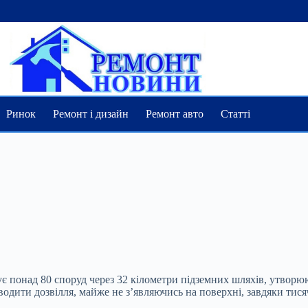
Ринок
Ремонт і дизайн
Ремонт авто
Статті
 понад 80 споруд через 32 кілометри підземних шляхів, утворюю
одити дозвілля, майже не з’являючись на поверхні, завдяки тис