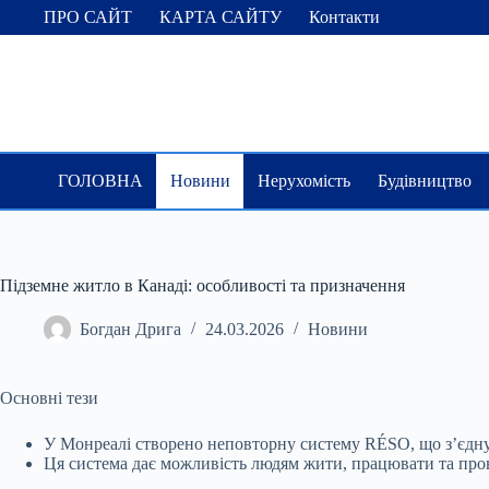
Перейти
ПРО САЙТ
КАРТА САЙТУ
Контакти
до
вмісту
ГОЛОВНА
Новини
Нерухомість
Будівництво
Підземне житло в Канаді: особливості та призначення
Богдан Дрига
24.03.2026
Новини
Основні тези
У Монреалі створено неповторну систему RÉSO, що з’єднує
Ця система дає
можливість людям жити, працювати та пров