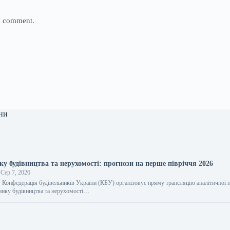
 I comment.
ни
у будівництва та нерухомості: прогнози на перше півріччя 2026
Сер 7, 2026
 Конфедерація будівельників України (КБУ) організовує пряму трансляцію аналітичної п
инку будівництва та нерухомості…