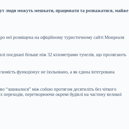
. Тут люди можуть мешкати, працювати та розважатися, майже
про неї розміщена на офіційному туристичному сайті Монреаля
івлі поєднані більше ніж 32 кілометрами тунелів, що пролягають
ухомість функціонує не ізольовано, а як єдина інтегрована
ово “зшивалися” між собою протягом десятиліть без чіткого
х переходів, перетворюючи окремі будівлі на частину великої