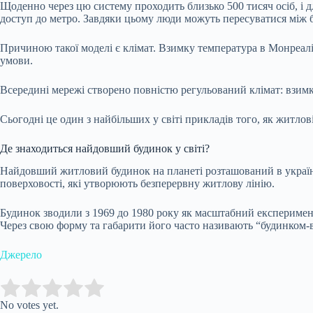
Щоденно через цю систему проходить близько 500 тисяч осіб, і дл
доступ до метро. Завдяки цьому люди можуть пересуватися між 
Причиною такої моделі є клімат. Взимку температура в Монреалі
умови.
Всередині мережі створено повністю регульований клімат: взимк
Сьогодні це один з найбільших у світі прикладів того, як житло
Де знаходиться найдовший будинок у світі?
Найдовший житловий будинок на планеті розташований в українсь
поверховості, які утворюють безперервну житлову лінію.
Будинок зводили з 1969 до 1980 року як масштабний експеримент 
Через свою форму та габарити його часто називають “будинком-
Джерело
Submit Rating
Rate this item:
No votes yet.