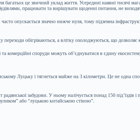
я багатьох це звичний уклад життя. Усередині наявні тисячі мага
будівлями, працювати та вирішувати щоденні питання, не виходя
 часто опускається значно нижче нуля, тому підземна інфраструк
у переходи обігріваються, а влітку охолоджуються, що дозволяє
ві та комерційні споруди можуть об’єднуватися в єдину екосисте
кому Луцьку і тягнеться майже на 3 кілометри. Це не одна спор
радянської забудови. У ньому налічується понад 150 під’їздів і 
вуликом” або “луцькою китайською стіною”.