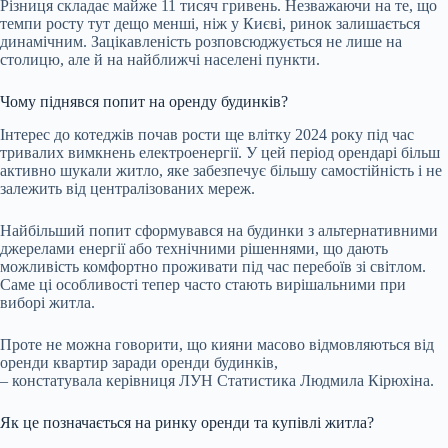
Різниця складає майже 11 тисяч гривень. Незважаючи на те, що
темпи росту тут дещо менші, ніж у Києві, ринок залишається
динамічним. Зацікавленість розповсюджується не лише на
столицю, але й на найближчі населені пункти.
Чому піднявся попит на оренду будинків?
Інтерес до котеджів почав рости ще влітку 2024 року під час
тривалих вимкнень електроенергії. У цей період орендарі більш
активно шукали житло, яке забезпечує більшу самостійність і не
залежить від централізованих мереж.
Найбільший попит сформувався на будинки з альтернативними
джерелами енергії або технічними рішеннями, що дають
можливість комфортно проживати під час перебоїв зі світлом.
Саме ці особливості тепер часто стають вирішальними при
виборі житла.
Проте не можна говорити, що кияни масово відмовляються від
оренди квартир заради оренди будинків,
– констатувала керівниця ЛУН Статистика Людмила Кірюхіна.
Як це позначається на ринку оренди та купівлі житла?