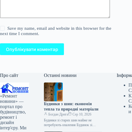
Save my name, email and website in this browser for the
next time I comment.
Опублікувати коментар
Про сайт
Останні новини
Інформ
П
С
К
«Ремонт
С
новини» —
Будинки з шин: економія
К
портал про
тепла та природні матеріали
и
будівництво,
Богдан Дрига
Сер 10, 2026
ремонт і
Будинки зі старих шин майже не
дизайн
потребують опалення Будинок зі
інтер'єру. Ми
старих автомобільних шин і пляшок