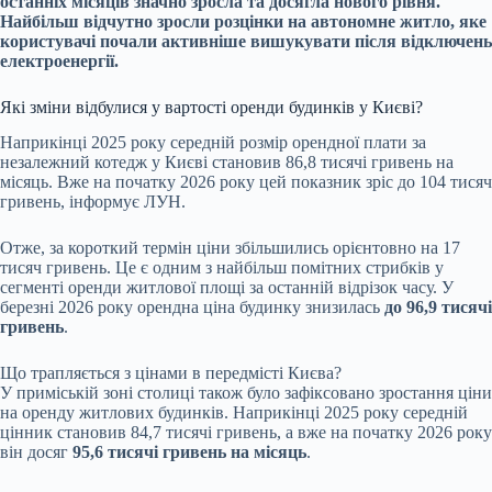
останніх місяців значно зросла та досягла нового рівня.
Найбільш відчутно зросли розцінки на автономне житло, яке
користувачі почали активніше вишукувати після відключень
електроенергії.
Які зміни відбулися у вартості оренди будинків у Києві?
Наприкінці 2025 року середній розмір орендної плати за
незалежний котедж у Києві становив 86,8 тисячі гривень на
місяць. Вже на початку 2026 року цей показник зріс до 104 тисяч
гривень, інформує ЛУН.
Отже, за короткий термін ціни збільшились орієнтовно на 17
тисяч гривень. Це є одним з найбільш помітних стрибків у
сегменті оренди житлової площі за останній відрізок часу. У
березні 2026 року орендна ціна будинку знизилась
до 96,9 тисячі
гривень
.
Що трапляється з цінами в передмісті Києва?
У приміській зоні столиці також було зафіксовано зростання ціни
на оренду житлових будинків. Наприкінці 2025 року середній
цінник становив 84,7 тисячі гривень, а вже на початку 2026 року
він досяг
95,6 тисячі гривень на місяць
.