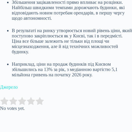
Збільшення зацікавленості прямо впливає на розцінки.
Найбільш швидкими темпами дорожчають будинки, які
відповідають новим потребам орендарів, в першу чергу
щодо автономності.
В результаті на ринку утворюється новий рівень ціни, який
поступово закріплюється як у Києві, так і в передмісті.
Ціна все більше залежить не тільки від площі чи
місцезнаходження, але й від технічних можливостей
будинку.
Наприклад, ціни на продаж будинків під Києвом
збільшились на 13% за рік, з медіанною вартістю 5,1
мільйона гривень на початку 2026 року.
Джерело
Submit Rating
Rate this item:
No votes yet.