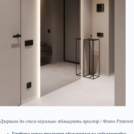
Дзеркала до стелі візуально збільшують простір / Фото Pinterest
Глибина через предмети обстановки та світлотехніку