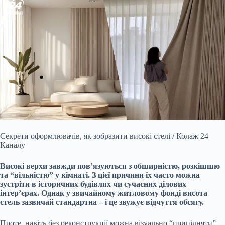
Секрети оформлювачів, як зобразити високі стелі / Колаж 24
Каналу
Високі верхи завжди пов’язуються з обширністю, розкішшю
та “вільністю” у кімнаті. З цієї причини їх часто можна
зустріти в історичних будівлях чи сучасних ділових
інтер’єрах. Однак у звичайному житловому фонді висота
стель зазвичай стандартна – і це звужує відчуття обсягу.
Проте, навіть без реконструкції можна візуально “припідняти”