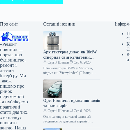
Про сайт
Останні новини
Інформ
П
С
К
«Ремонт
С
новини» —
Архітектурне диво: як BMW
К
портал про
створила свій культовий
и
будівництво,
штаб-квартиру
Сергій Шепель
Сер 6, 2026
ремонт і
Штаб-квартира BMW у Мюнхені,
дизайн
відома як “Vierzylinder” (“Чотири
інтер'єру. Ми
циліндри”), є однією з
також
найвпізнаваніших корпоративних
пишемо про
будівель Німеччини. З 1973 року ця…
ринок
нерухомості
Opel Frontera: враження водія
та публікуємо
та пасажирів
практичні
Сергій Шепель
Сер 6, 2026
статті для тих,
Опис салону в каталозі зазвичай
хто планує
зводиться до діагоналі екранів і
оновити
переліку опцій. Проте людина
житло. Наша