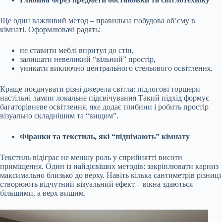
Ще один важливий метод – правильна побудова об’єму в
кімнаті. Оформлювачі радять:
не ставити меблі впритул до стін,
залишати невеликий “вільний” простір,
уникати виключно центрального стельового освітлення.
Краще поєднувати різні джерела світла: підлогові торшери
настільні лампи локальне підсвічування Такий підхід формує
багаторівневе освітлення, яке додає глибини і робить простір
візуально складнішим та “вищим”.
Фіранки та текстиль, які “піднімають” кімнату
Текстиль відіграє не меншу роль у сприйнятті висоти
приміщення. Один із найдієвіших методів: закріплювати карниз
максимально близько до верху. Навіть кілька сантиметрів різниці
створюють відчутний візуальний ефект – вікна здаються
більшими, а верх вищим.