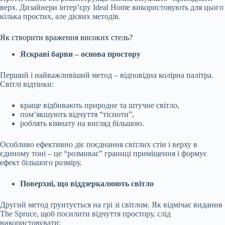
верх. Дизайнери інтер’єру Ideal Home використовують для цього
кілька простих, але дієвих методів.
Як створити враження високих стель?
Яскраві барви – основа простору
Перший і найважливіший метод – відповідна колірна палітра.
Світлі відтінки:
краще відбивають природне та штучне світло,
пом’якшують відчуття “тісноти”,
роблять кімнату на вигляд більшою.
Особливо ефективно діє поєднання світлих стін і верху в
єдиному тоні – це “розмиває” границі приміщення і формує
ефект більшого розміру.
Поверхні, що віддзеркалюють світло
Другий метод ґрунтується на грі зі світлом. Як відмічає видання
The Spruce, щоб посилити відчуття простору, слід
використовувати: