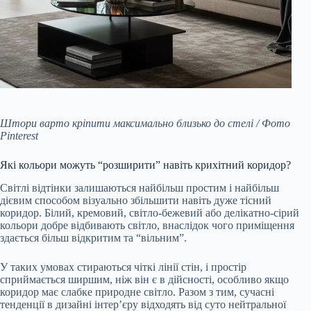
Штори варто кріпити максимально близько до стелі / Фото
Pinterest
Які кольори можуть “розширити” навіть крихітний коридор?
Світлі відтінки залишаються найбільш простим і найбільш
дієвим способом візуально збільшити навіть дуже тісний
коридор. Білий, кремовий, світло-бежевий або делікатно-сірий
кольори добре відбивають світло, внаслідок чого приміщення
здається більш відкритим та “вільним”.
У таких умовах стираються чіткі лінії стін, і простір
сприймається ширшим, ніж він є в дійсності, особливо якщо
коридор має слабке природне світло. Разом з тим, сучасні
тенденції в дизайні інтер’єру відходять від суто нейтральної