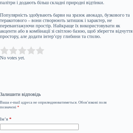
палітри і додають більш складні природні відтінки.
Популярність здобувають барви на зразок авокадо, бузкового та
теракотового – вони створюють затишок і характер, не
перевантажуючи простір. Найкраще їх використовувати як
акценти або в комбінації зі світлою базою, щоб зберегти відчуття
простору, але додати інтер’єру глибини та стилю.
Submit Rating
Rate this item:
No votes yet.
Залишити відповідь
Ваша e-mail адреса не оприлюднюватиметься.
Обов’язкові поля
позначені
*
Ім’я
*