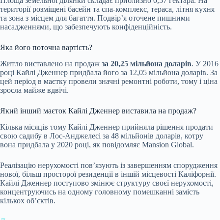
Площа земельної ділянки складає приблизно 0,57 гектара. На
території розміщені басейн та спа-комплекс, тераса, літня кухня
та зона з місцем для багаття. Подвір’я оточене пишними
насадженнями, що забезпечують конфіденційність.
Яка його поточна вартість?
Житло виставлено на продаж
за 20,25 мільйона доларів
. У 2016
році Кайлі Дженнер придбала його за 12,05 мільйона доларів. За
цей період в маєтку провели значні ремонтні роботи, тому і ціна
зросла майже вдвічі.
Який інший маєток Кайлі Дженнер виставила на продаж?
Кілька місяців тому Кайлі Дженнер прийняла рішення продати
свою садибу в Лос-Анджелесі за 48 мільйонів доларів, котру
вона придбала у 2020 році, як повідомляє Mansion Global.
Реалізацію нерухомості пов’язують із завершенням спорудження
нової, більш просторої резиденції в іншій місцевості Каліфорнії.
Кайлі Дженнер поступово змінює структуру своєї нерухомості,
концентруючись на одному головному помешканні замість
кількох об’єктів.