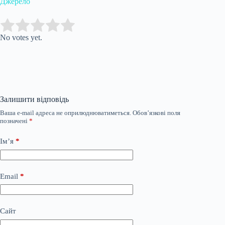
Джерело
Submit Rating
Rate this item:
No votes yet.
Залишити відповідь
Ваша e-mail адреса не оприлюднюватиметься.
Обов’язкові поля
позначені
*
Ім’я
*
Email
*
Сайт