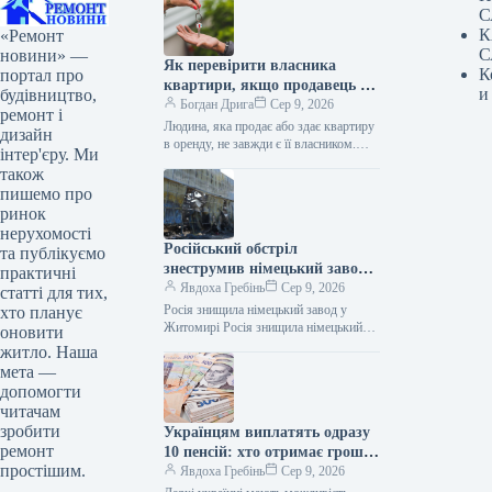
С
К
«Ремонт
С
новини» —
Як перевірити власника
К
портал про
квартири, якщо продавець не
и
будівництво,
господар
Богдан Дрига
Сер 9, 2026
ремонт і
Людина, яка продає або здає квартиру
дизайн
в оренду, не завжди є її власником.
інтер'єру. Ми
Щоб уникнути ризиків, можна
також
офіційно перевірити, кому…
пишемо про
ринок
нерухомості
Російський обстріл
та публікуємо
знеструмив німецький завод
практичні
на Житомирщині, зупинивши
Явдоха Гребінь
Сер 9, 2026
статті для тих,
роботу 3500 працівників
Росія знищила німецький завод у
хто планує
Житомирі Росія знищила німецький
оновити
завод у Житомирі / Фото ОВА Уночі
житло. Наша
ворог завдав масованого удару…
мета —
допомогти
читачам
зробити
Українцям виплатять одразу
ремонт
10 пенсій: хто отримає гроші
простішим.
одним платежем
Явдоха Гребінь
Сер 9, 2026