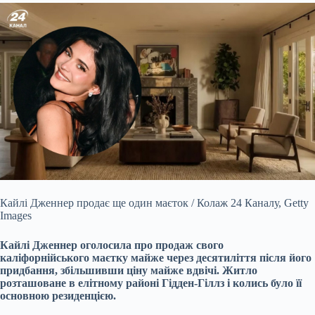
Кайлі Дженнер продає ще один маєток / Колаж 24 Каналу, Getty
Images
Кайлі Дженнер оголосила про продаж свого
каліфорнійського маєтку майже через десятиліття після його
придбання, збільшивши ціну майже вдвічі. Житло
розташоване в елітному районі Гідден-Гіллз і колись було її
основною резиденцією.