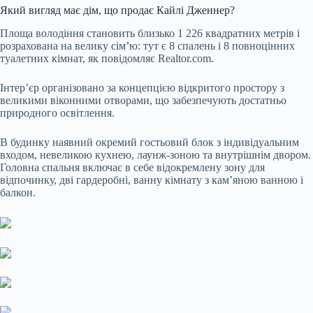
Який вигляд має дім, що продає Кайлі Дженнер?
Площа володіння становить близько 1 226 квадратних метрів і
розрахована на велику сім’ю: тут є 8 спалень і 8 повноцінних
туалетних кімнат, як повідомляє Realtor.com.
Інтер’єр організовано за концепцією відкритого простору з
великими віконними отворами, що забезпечують достатньо
природного освітлення.
В будинку наявний окремий гостьовий блок з індивідуальним
входом, невеликою кухнею, лаунж-зоною та внутрішнім двором.
Головна спальня включає в себе відокремлену зону для
відпочинку, дві гардеробні, ванну кімнату з кам’яною ванною і
балкон.