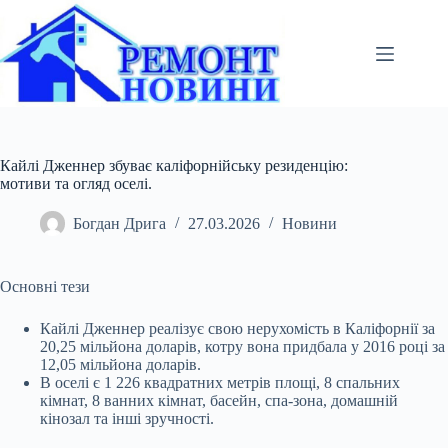
Перейти
до
вмісту
Кайлі Дженнер збуває каліфорнійську резиденцію:
мотиви та огляд оселі.
Богдан Дрига
27.03.2026
Новини
Основні тези
Кайлі Дженнер реалізує свою нерухомість в Каліфорнії за
20,25 мільйона доларів, котру вона придбала у 2016 році за
12,05 мільйона доларів.
В оселі є 1 226
квадратних метрів площі, 8 спальних
кімнат, 8 ванних кімнат, басейн, спа-зона, домашній
кінозал та інші зручності.