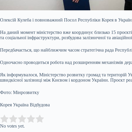
Олексій Кулеба і повноважний Посол Республіки Корея в Україн
На даний момент міністерство вже координує близько 15 проєкті
та соціальної інфраструктури, розбудова залізничної та авіаційн
Передбачається, що найближчим часом стратегічна рада Республ
Одночасно проводиться робота над розширенням механізмів держа
Як інформувалося, Міністерство розвитку громад та територій У
швидкісної залізниці між Києвом і кордоном України. Проєкт реа
Фото: Мінрозвитку
Корея Україна Відбудова
Submit Rating
Rate this item:
No votes yet.