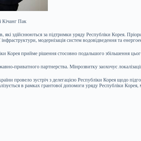
і Кічанг Пак
в, які здійснюються за підтримки уряду Республіки Корея. Пріо
ої інфраструктури, модернізація систем водовідведення та енерго
іки Корея прийме рішення стосовно подальшого збільшення цьог
вно-приватного партнерства. Мінрозвитку заохочує локалізацію 
країни провело зустріч з делегацією Республіки Корея щодо під
лізується в рамках грантової допомоги уряду Республіки Корея, 