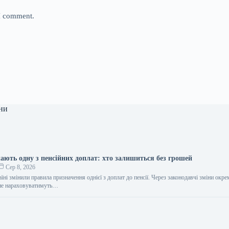
 I comment.
ни
чають одну з пенсійних доплат: хто залишиться без грошей
Сер 8, 2026
їні змінили правила призначення однієї з доплат до пенсії. Через законодавчі зміни окр
 не нараховуватимуть…