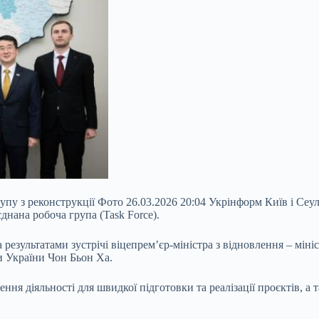
упу з реконструкції Фото 26.03.2026 20:04 Укрінформ Київ і Сеу
днана робоча група (Task Force).
езультатами зустрічі віцепрем’єр-міністра з відновлення – мініс
и України Чон Бьон Ха.
ння діяльності для швидкої підготовки та реалізації проєктів, а