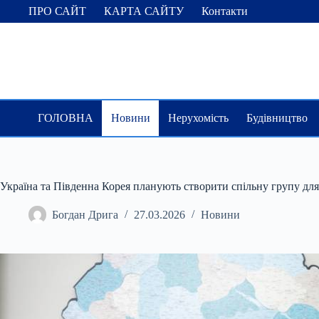
Перейти
ПРО САЙТ
КАРТА САЙТУ
Контакти
до
вмісту
ГОЛОВНА
Новини
Нерухомість
Будівництво
Україна та Південна Корея планують створити спільну групу дл
Богдан Дрига
27.03.2026
Новини