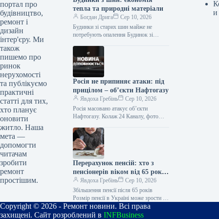
К
портал про
тепла та природні матеріали
и
будівництво,
Богдан Дрига
Сер 10, 2026
ремонт і
Будинки зі старих шин майже не
дизайн
потребують опалення Будинок зі
інтер'єру. Ми
старих автомобільних шин і пляшок
також
може не лише виглядати незвичайно,
пишемо про
…
ринок
нерухомості
Росія не припиняє атаки: під
та публікуємо
прицілом – об’єкти Нафтогазу
практичні
Явдоха Гребінь
Сер 10, 2026
статті для тих,
Росія масовано атакує об’єкти
хто планує
Нафтогазу. Колаж 24 Каналу, фото
оновити
Getty Images, фото Shutterstock
житло. Наша
(ілюстративне) Росія завдала
мета —
масованого удару по активах…
допомогти
читачам
зробити
Перерахунок пенсій: хто з
ремонт
пенсіонерів віком від 65 років
простішим.
отримає більше
Явдоха Гребінь
Сер 10, 2026
Збільшення пенсії після 65 років
Розмір пенсії в Україні може зрости не
Copyright © 2026 - Ремонт новини. Всі права
лише після індексації. Для окремих
категорій пенсіонерів закон…
захищені. Сайт розроблений в
INFBusiness