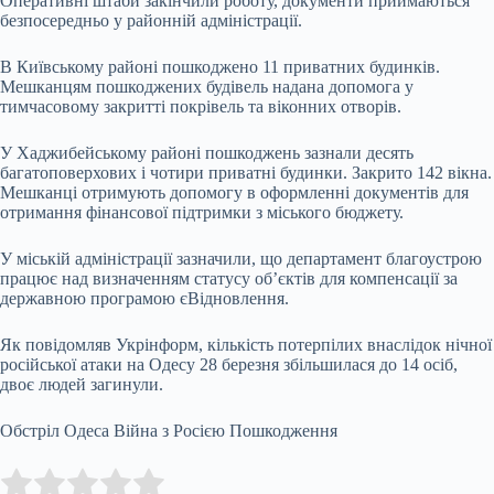
Оперативні штаби закінчили роботу, документи приймаються
безпосередньо у районній адміністрації.
В Київському районі пошкоджено 11 приватних будинків.
Мешканцям пошкоджених будівель надана допомога у
тимчасовому закритті покрівель та віконних отворів.
У Хаджибейському районі пошкоджень зазнали десять
багатоповерхових і чотири приватні будинки. Закрито 142 вікна.
Мешканці отримують допомогу в оформленні документів для
отримання фінансової підтримки з міського бюджету.
У міській адміністрації зазначили, що департамент благоустрою
працює над визначенням статусу об’єктів для компенсації за
державною програмою єВідновлення.
Як повідомляв Укрінформ, кількість потерпілих внаслідок нічної
російської атаки на Одесу 28 березня збільшилася до 14 осіб,
двоє людей загинули.
Обстріл Одеса Війна з Росією Пошкодження
Submit Rating
Rate this item: