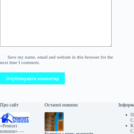
Save my name, email and website in this browser for the
next time I comment.
Опублікувати коментар
Про сайт
Останні новини
Інформ
П
С
К
«Ремонт
С
новини» —
Будинки з шин: економія