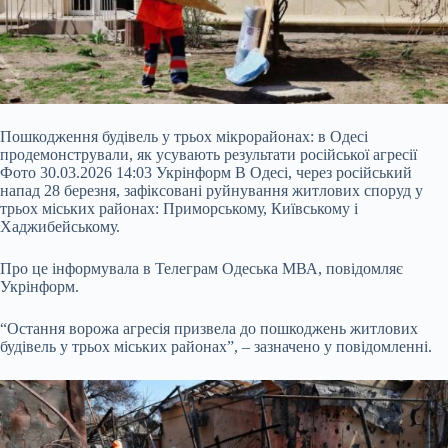
Пошкодження будівель у трьох мікрорайонах: в Одесі
продемонстрували, як усувають результати російської агресії
Фото 30.03.2026 14:03 Укрінформ В Одесі, через російський
напад 28 березня, зафіксовані руйнування житлових споруд у
трьох міських районах: Приморському, Київському і
Хаджибейському.
Про це інформувала в Телеграм Одеська МВА, повідомляє
Укрінформ.
“Остання ворожа агресія призвела до пошкоджень житлових
будівель у трьох міських районах”, – зазначено у повідомленні.