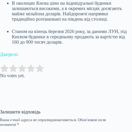
В околицях Києва ціни на індивідуальні будинки
залишаються високими, а в окремих місцях досягають
майже мільйона доларів. Найдорожчі напрямки
традиційно розташовані на південь від столиці.
Станом на кінець березня 2026 року, за даними ЛУН, під
Києвом будинки в середньому продають за вартістю від
160 до 900 тисяч доларів.
Джерело
Submit Rating
Rate this item:
No votes yet.
Залишити відповідь
Ваша e-mail адреса не оприлюднюватиметься.
Обов’язкові поля
позначені
*