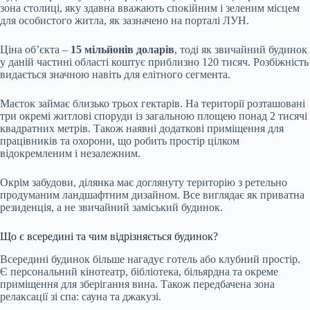
зона столиці, яку здавна вважають спокійним і зеленим місцем
для особистого житла, як зазначено на порталі ЛУН.
Ціна об’єкта –
15 мільйонів доларів
, тоді як звичайний будинок
у даній частині області коштує приблизно 120 тисяч. Розбіжність
видається значною навіть для елітного сегмента.
Маєток займає близько трьох гектарів. На території розташовані
три окремі житлові споруди із загальною площею понад 2 тисячі
квадратних метрів. Також наявні додаткові приміщення для
працівників та охорони, що робить простір цілком
відокремленим і незалежним.
Окрім забудови, ділянка має доглянуту територію з ретельно
продуманим ландшафтним дизайном. Все виглядає як приватна
резиденція, а не звичайний заміський будинок.
Що є всередині та чим відрізняється будинок?
Всередині будинок більше нагадує готель або клубний простір.
Є персональний кінотеатр, бібліотека, більярдна та окреме
приміщення для зберігання вина. Також передбачена зона
релаксації зі спа: сауна та джакузі.