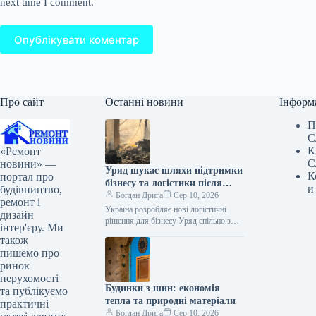
next time I comment.
Опублікувати коментар
Про сайт
Останні новини
Інформ
П
С
К
«Ремонт
С
новини» —
Уряд шукає шляхи підтримки
К
портал про
бізнесу та логістики після
и
будівництво,
атак на склади
Богдан Дрига
Сер 10, 2026
ремонт і
Україна розробляє нові логістичні
дизайн
рішення для бізнесу Уряд спільно з
інтер'єру. Ми
представниками бізнесу працює над
також
конкретними кроками для
пишемо про
забезпечення безперебійної роботи…
ринок
нерухомості
Будинки з шин: економія
та публікуємо
тепла та природні матеріали
практичні
Богдан Дрига
Сер 10, 2026