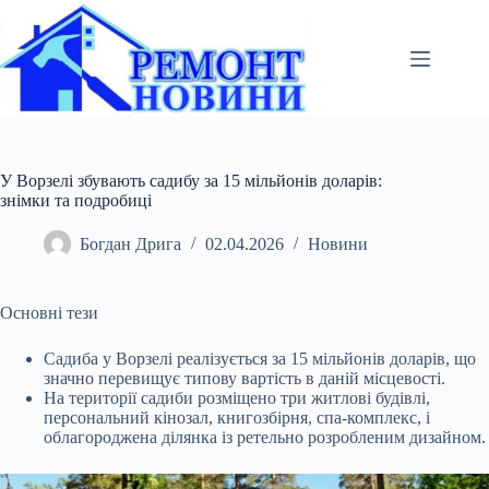
Перейти
до
вмісту
У Ворзелі збувають садибу за 15 мільйонів доларів:
знімки та подробиці
Богдан Дрига
02.04.2026
Новини
Основні тези
Садиба у Ворзелі реалізується за 15 мільйонів доларів, що
значно перевищує типову вартість в даній місцевості.
На території садиби розміщено три житлові
будівлі,
персональний кінозал, книгозбірня, спа-комплекс, і
облагороджена ділянка із ретельно розробленим дизайном.