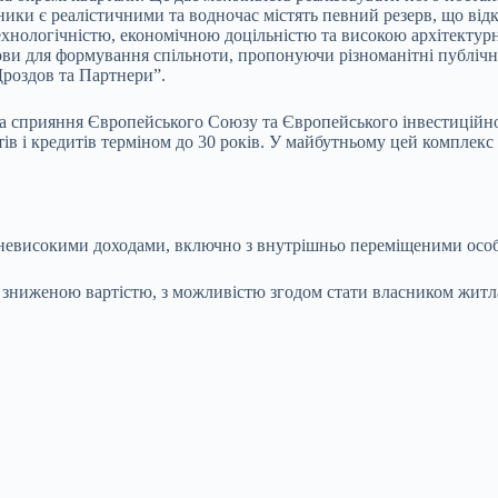
зники є реалістичними та водночас містять певний резерв, що ві
ехнологічністю, економічною доцільністю та високою архітекту
ви для формування спільноти, пропонуючи різноманітні публічні 
“Дроздов та Партнери”.
а сприяння Європейського Союзу та Європейського інвестиційного
антів і кредитів терміном до 30 років. У майбутньому цей компл
з невисокими доходами, включно з внутрішньо переміщеними осо
 зниженою вартістю, з можливістю згодом стати власником житл