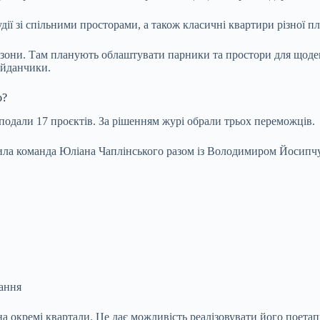
дії зі спільними просторами, а також класичні квартири різної пл
 зони. Там планують облаштувати парники та простори для щоде
айданчики.
о?
і подали 17 проєктів. За рішенням журі обрали трьох переможців.
била команда Юліана Чаплінського разом із Володимиром Йосип
вання
 окремі квартали. Це дає можливість реалізовувати його поетапно