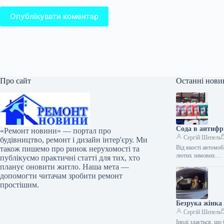
Опублікувати коментар
Про сайт
Останні нови
Сода в антифр
«Ремонт новини» — портал про
Сергій Шепель
будівництво, ремонт і дизайн інтер'єру. Ми
Від якості автомоб
також пишемо про ринок нерухомості та
лютих зимових…
публікуємо практичні статті для тих, хто
планує оновити житло. Наша мета —
допомогти читачам зробити ремонт
простішим.
Безрука жінка
Сергій Шепель
Іноді здається, щ