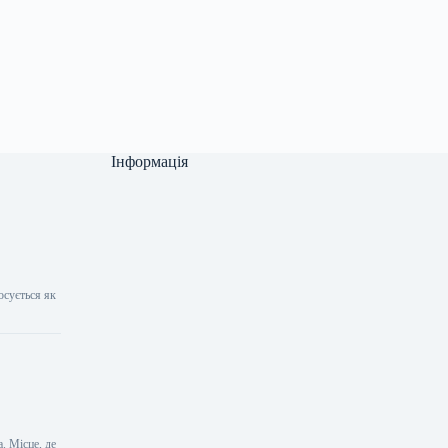
Інформація
осується як
. Місце, де