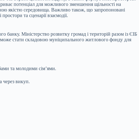
дкриває потенціал для можливого зменшення щільності на
рною якістю середовища. Важливо також, що запропоновані
простори та сценарії взаємодії.
 банку. Міністерство розвитку громад і територій разом із ЄІБ
екс може стати складовою муніципального житлового фонду для
бами та молодими сім’ями.
а через викуп.