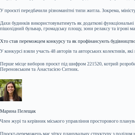
У проєкті передбачили різноманітні типи житла. Зокрема, міністу
Дахи будинків використовуватимуть як додаткові функціональні
пішохідний бульвар, громадську площу, зони релаксу та ігрові м
Хто став переможцем конкурсу та як профінансують будівництв
У конкурсі взяли участь 48 авторів та авторських колективів, як
Перше місце виборов проєкт під шифром 221520, котрий розро
Переновським та Анастасією Ситник.
Марина Пелещак
Член журі та керівник міського управління просторового плану
Проєкт-переможець має чітку планувальну структуру з поділом на