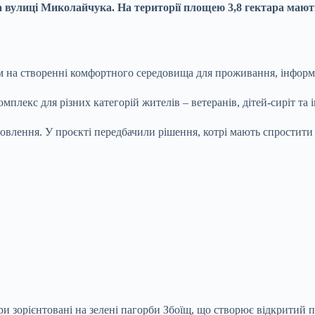
а вулиці Миколайчука. На території площею 3,8 гектара мають
м на створенні комфортного середовища для проживання, інформу
плекс для різних категорій жителів – ветеранів, дітей-сиріт та 
новлення. У проєкті передбачили рішення, котрі мають спростит
и зорієнтовані на зелені пагорби Збоїщ, що створює відкритий п