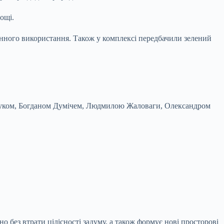
ощі.
нного використання. Також у комплексі передбачили зелений
чуком, Богданом Думічем, Людмилою Жаловаги, Олександром
 без втрати цілісності задуму, а також формує нові просторові