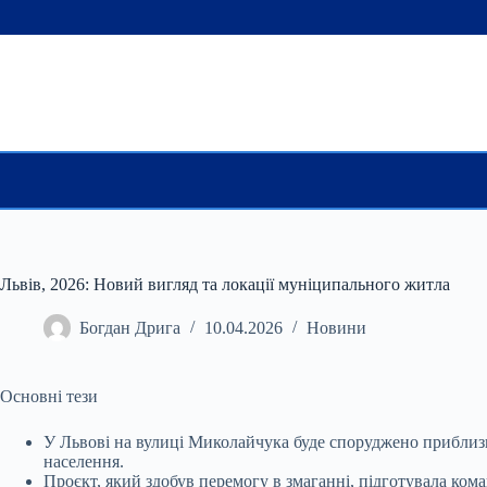
Перейти
до
вмісту
Львів, 2026: Новий вигляд та локації муніципального житла
Богдан Дрига
10.04.2026
Новини
Основні тези
У Львові на вулиці Миколайчука буде споруджено приблизн
населення.
Проєкт, який здобув перемогу в змаганні, підготувала ко