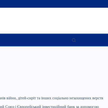
ів війни, дітей-сиріт та інших соціально
незахищених верств
ький Союз і Європейський інвестиційний банк за допомогою