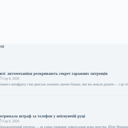
ни
изі: автомеханіки розкривають секрет гаражних хитрощів
Сер 6, 2026
ільного антифризу стан двигуна залежить значно більше, ніж ми звикли думати — і це ст
 отримала штраф за телефон у неіснуючій руці
Сер 6, 2026
о бюрократичний ідіотизм — це єдина справжня універсальна мова людства. Штат Флорида