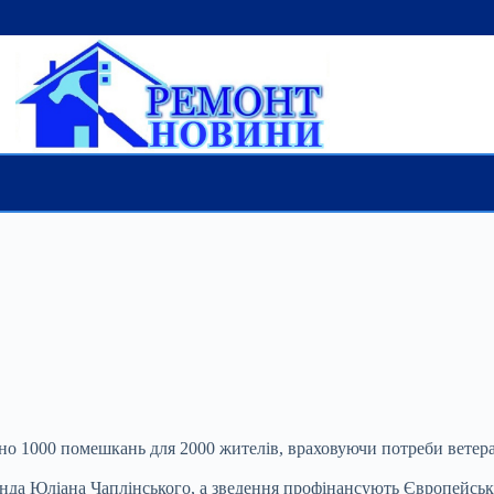
о 1000 помешкань для 2000 жителів, враховуючи потреби ветеран
манда Юліана Чаплінського, а зведення профінансують Європейс