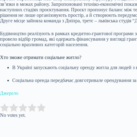
зв’язки в межах району. Запропоновані техніко-економічні пока
наступних стадіях проєктування. Проєкт пропонує баланс між т
рішення не лише організовують простір, а й створюють передумо
Друге місце зайняла команда з Дніпра, третє – львівська студія 
Будівництво реалізують в рамках кредитно-грантової програми з
провело відбір громад, які одержать фінансування у вигляді гр
соціально вразливих категорій населення.
Хто зможе отримати соціальне житло?
В Україні запускають соціальну оренду житла для людей 
Соціальна оренда передбачає довготривале орендування за
Джерело
Submit Rating
Rate this item:
No votes yet.