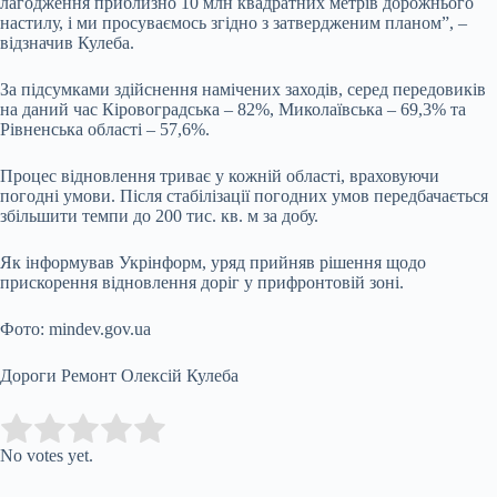
лагодження приблизно 10 млн квадратних метрів дорожнього
настилу, і ми просуваємось згідно з затвердженим планом”, –
відзначив Кулеба.
За підсумками здійснення намічених заходів, серед передовиків
на даний час Кіровоградська – 82%, Миколаївська – 69,3% та
Рівненська області – 57,6%.
Процес відновлення триває у кожній області, враховуючи
погодні умови. Після стабілізації погодних умов передбачається
збільшити темпи до 200 тис. кв. м за добу.
Як інформував Укрінформ, уряд прийняв рішення щодо
прискорення відновлення доріг у прифронтовій зоні.
Фото: mindev.gov.ua
Дороги Ремонт Олексій Кулеба
Submit Rating
Rate this item:
No votes yet.