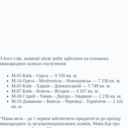
З його слів, значний обсяг робіт здійснено на основних
міжнародних шляхах сполучення:
М-05 Київ – Одеса — 9 350 кв. м;
М-14 Одеса – Мелітополь – Новоазовськ — 7 330 кв. м;
М-03 Київ – Харків – Довжанський — 5 749 кв. м;
М-07 Київ – Ковель – Ягодин — 4 167 кв. м;
М-30 Стрий – Умань – Дніпро – Ізварине — 2 236 кв. м;
М-19 Доманове – Ковель – Чернівці – Тереблече — 2 142
кв. м.
“Наша мета – до 1 червня забезпечити придатність до проїзду
міжнародних та загальнонаціональних шляхів. Мова йде про