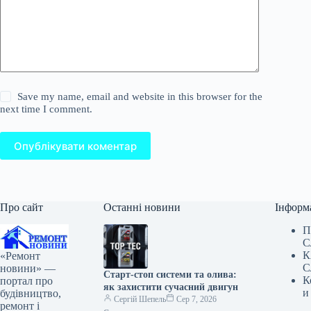
Save my name, email and website in this browser for the
next time I comment.
Опублікувати коментар
Про сайт
Останні новини
Інформ
П
С
К
«Ремонт
С
новини» —
Старт-стоп системи та олива:
К
портал про
як захистити сучасний двигун
и
будівництво,
Сергій Шепель
Сер 7, 2026
ремонт і