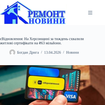
Перейти
до
вмісту
єВідновлення: На Херсонщині за тиждень схвалили
житлові сертифікати на ₴63 мільйони.
Богдан Дрига
13.04.2026
Новини