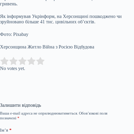
гривень.
Як інформував Укрінформ, на Херсонщині пошкоджено чи
зруйновано більше 41 тис. цивільних об’єктів.
Фото: Pixabay
Херсонщина Житло Війна з Росією Відбудова
Submit Rating
Rate this item:
No votes yet.
Залишити відповідь
Ваша e-mail адреса не оприлюднюватиметься.
Обов’язкові поля
позначені
*
Ім’я
*