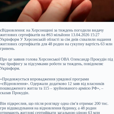
єВідновлення: на Херсонщині за тиждень погодили видачу
житлових сертифікатів на ₴63 мільйони 13.04.2026 15:27
Укрінформ У Херсонській області за сім днів схвалили надання
житлових сертифікатів для 48 родин на сукупну вартість 63 млн
гривень.
Про це заявив голова Херсонської ОВА Олександр Прокудін під
час брифінгу за підсумками роботи за тиждень, повідомляє
Укрінформ.
«Продовжується впровадження урядової програми
«єВідновлення». Одержали додатково 12 заяв від власників
пошкодженого житла та 115 – зруйнованого армією РФ», –
сказав Прокудін.
Він підкреслив, що після розгляду одна сім’я отримає 200 тис.
грн відшкодування на відновлення будинку, а 48 родин
отримають житлові сертифікати загальною ціною 63 млн