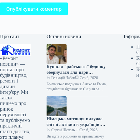
Опублікувати коментар
Про сайт
Останні новини
Інформ
П
С
К
«Ремонт
С
новини» —
Купівля “райського” будинку
К
портал про
обернулася для пари
и
будівництво,
фінансовою пасткою
Геннадій Чабан
Сер 6, 2026
ремонт і
Британське подружжя Алекс та Емма,
дизайн
придбавши будинок на Сицилії за
інтер'єру. Ми
привабливою ціною, зіткнулося з
також
несподіваними витратами на ремонт,
пишемо про
які ставлять…
ринок
нерухомості
Німецька митниця вилучає
та публікуємо
елітні автівки в українців:
практичні
роль 24-го параграфа
Сергій Шепель
Сер 6, 2026
статті для тих,
Ви їдете з родиною на преміальному
хто планує