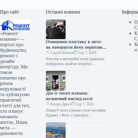
Про сайт
Останні новини
Інформ
П
С
К
«Ремонт
С
новини» —
Очищення пластику в авто:
К
портал про
як повернути йому первісний
и
будівництво,
вигляд
Сергій Шепель
Сер 7, 2026
ремонт і
Пластик в автомобілі може здаватися
дизайн
матеріалом, який не потребує
інтер'єру. Ми
особливої уваги. Він не іржавіє, не
також
вбирає вологу так, як тканина,…
пишемо про
ринок
нерухомості
Дім із тисяч пляшок:
та публікуємо
незвичний вигляд оселі
практичні
Богдан Дрига
Сер 7, 2026
статті для тих,
Понад 8 тисяч пляшок стали частиною
хто планує
будинку / Фото з соцмереж
оновити
casadesal.eco На узбережжі Бразилії
житло. Наша
мати й донька звели будинок…
мета —
допомогти