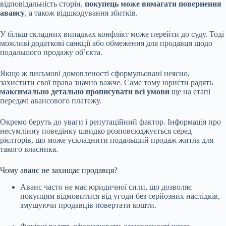
відповідальність сторін,
покупець може вимагати повернення
авансу
, а також відшкодування збитків.
У більш складних випадках конфлікт може перейти до суду. Тоді
можливі додаткові санкції або обмеження для продавця щодо
подальшого продажу об’єкта.
Якщо ж письмові домовленості сформульовані неясно,
захистити свої права значно важче. Саме тому юристи радять
максимально детально прописувати всі умови
ще на етапі
передачі авансового платежу.
Окремо беруть до уваги і репутаційний фактор. Інформація про
несумлінну поведінку швидко розповсюджується серед
рієлторів, що може ускладнити подальший продаж житла для
такого власника.
Чому аванс не захищає продавця?
Аванс часто не має юридичної сили, що дозволяє
покупцям відмовитися від угоди без серйозних наслідків,
змушуючи продавців повертати кошти.