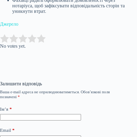
Фахівці радять оформлювати домовленості через
нотаріуса, щоб зафіксувати відповідальність сторін та
уникнути втрат.
Джерело
Submit Rating
Rate this item:
No votes yet.
Залишити відповідь
Ваша e-mail адреса не оприлюднюватиметься.
Обов’язкові поля
позначені
*
Ім’я
*
Email
*