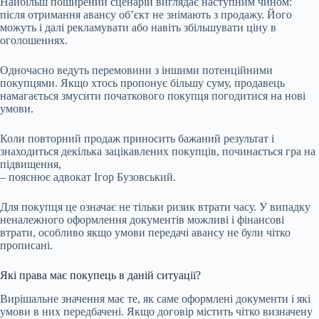
Найбільш поширений сценарій виглядає наступним чином:
після отримання авансу об’єкт не знімають з продажу. Його
можуть і далі рекламувати або навіть збільшувати ціну в
оголошеннях.
Одночасно ведуть перемовини з іншими потенційними
покупцями. Якщо хтось пропонує більшу суму, продавець
намагається змусити початкового покупця погодитися на нові
умови.
Коли повторний продаж приносить бажаний результат і
знаходиться декілька зацікавлених покупців, починається гра на
підвищення,
– пояснює адвокат Ігор Бузовський.
Для покупця це означає не тільки ризик втрати часу. У випадку
неналежного оформлення документів можливі і фінансові
втрати, особливо якщо умови передачі авансу не були чітко
прописані.
Які права має покупець в даній ситуації?
Вирішальне значення має те, як саме оформлені документи і які
умови в них передбачені. Якщо договір містить чітко визначену