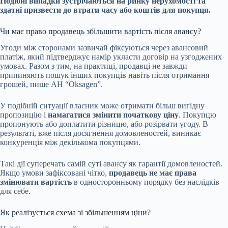
Подібні випадки зустрічаються на ринку нерухомості та
здатні призвести до втрати часу або коштів для покупця.
Чи має право продавець збільшити вартість після авансу?
Угоди між сторонами зазвичай фіксуються через авансовий
платіж, який підтверджує намір укласти договір на узгоджених
умовах. Разом з тим, на практиці, продавці не завжди
припиняють пошук інших покупців навіть після отримання
грошей, пише АН “Oksagen”.
У подібній ситуації власник може отримати більш вигідну
пропозицію і
намагатися змінити початкову ціну
. Покупцю
пропонують або доплатити різницю, або розірвати угоду. В
результаті, вже після досягнення домовленостей, виникає
конкуренція між декількома покупцями.
Такі дії суперечать самій суті авансу як гарантії домовленостей.
Якщо умови зафіксовані чітко,
продавець не має права
змінювати вартість
в односторонньому порядку без наслідків
для себе.
Як реалізується схема зі збільшенням ціни?