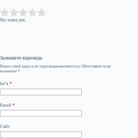
Submit Rating
Rate this item:
No votes yet.
Залишити відповідь
Ваша e-mail адреса не оприлюднюватиметься.
Обов’язкові поля
позначені
*
Ім’я
*
Email
*
Сайт