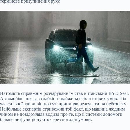
термінове призупинення руху.
Натомість справжнім розчаруванням став китайський BYD Seal.
Автомобіль показав слабкість майже за всіх тестових умов. Під
час сильної зливи він по суті припиняв реагувати на небезпеку.
Найбільше експертів стривожив той факт, що машина жодним
чином не повідомляла водієві про те, що її системи допомоги
більше не функціонують через погодні умови.