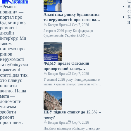
С
К
«Ремонт
С
новини» —
Аналітика ринку будівництва
К
портал про
та нерухомості: прогнози на
и
будівництво,
перше півріччя 2026
Богдан Дрига
Сер 7, 2026
ремонт і
5 серпня 2026 року Конфедерація
дизайн
будівельників України (КБУ)
інтер'єру. Ми
організовує пряму трансляцію
також
аналітичної панелі на тему «Аналітика
пишемо про
ринку будівництва та нерухомості…
ринок
нерухомості
ФДМУ продає Одеський
та публікуємо
припортовий завод,
практичні
“Сумихімпром” та два
Богдан Дрига
Сер 7, 2026
статті для тих,
конфісковані активи
У жовтні 2026 року Фонд державного
хто планує
майна України планує провести чотири
оновити
аукціони з продажу об’єктів великої
житло. Наша
приватизації та конфіскованих
мета —
санкційних…
допомогти
читачам
зробити
НБУ підняв ставку до 15,5% –
ремонт
чому?
простішим.
Богдан Дрига
Сер 7, 2026
Нацбанк підвищив облікову ставку до