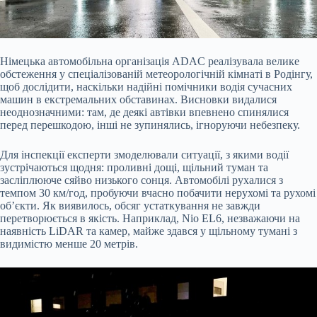
Німецька автомобільна організація ADAC реалізувала велике
обстеження у спеціалізованій метеорологічній кімнаті в Родінгу,
щоб дослідити, наскільки надійні помічники водія сучасних
машин в екстремальних обставинах. Висновки видалися
неоднозначними: там, де деякі автівки впевнено спинялися
перед перешкодою, інші не зупинялись, ігноруючи небезпеку.
Для інспекції експерти змоделювали ситуації, з якими водії
зустрічаються щодня: проливні дощі, щільний туман та
засліплююче сяйво низького сонця. Автомобілі рухалися з
темпом 30 км/год, пробуючи вчасно побачити нерухомі та рухомі
об’єкти. Як виявилось, обсяг устаткування не завжди
перетворюється в якість. Наприклад, Nio EL6, незважаючи на
наявність LiDAR та камер, майже здався у щільному тумані з
видимістю менше 20 метрів.