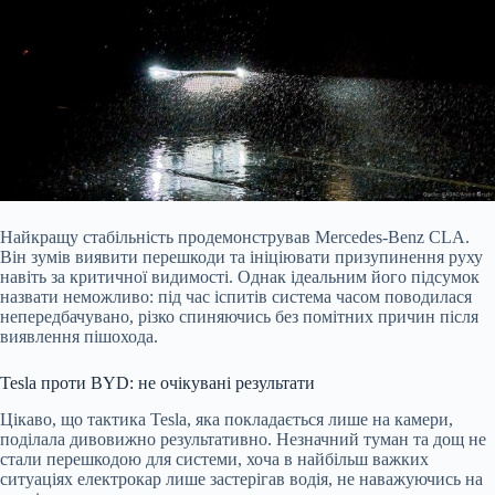
Найкращу стабільність продемонстрував Mercedes-Benz CLA.
Він зумів виявити перешкоди та ініціювати призупинення руху
навіть за критичної видимості. Однак ідеальним його підсумок
назвати неможливо: під час іспитів система часом поводилася
непередбачувано, різко спиняючись без помітних причин після
виявлення пішохода.
Tesla проти BYD: не очікувані результати
Цікаво, що тактика Tesla, яка покладається лише на камери,
поділала дивовижно результативно. Незначний туман та дощ не
стали перешкодою для системи, хоча в найбільш важких
ситуаціях електрокар лише застерігав водія, не наважуючись на