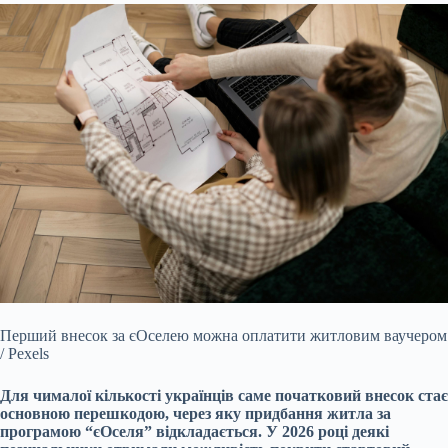
Перший внесок за єОселею можна оплатити житловим ваучером
/ Pexels
Для чималої кількості українців саме початковий внесок стає
основною перешкодою, через яку придбання житла за
програмою “єОселя” відкладається. У 2026 році деякі