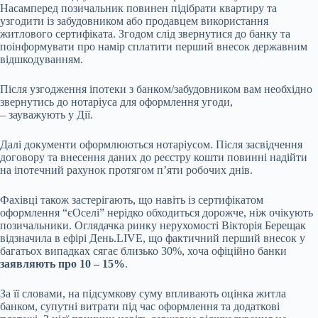
Насамперед позичальник повинен підібрати квартиру та
узгодити із забудовником або продавцем використання
житлового сертифіката. Згодом слід звернутися до банку та
поінформувати про намір сплатити перший внесок державним
відшкодуванням.
Після узгодження іпотеки з банком/забудовником вам необхідно
звернутись до нотаріуса для оформлення угоди,
– зауважують у Дії.
Далі документи оформлюються нотаріусом. Після засвідчення
договору та внесення даних до реєстру кошти повинні надійти
на іпотечний рахунок протягом п’яти робочих днів.
Фахівці також застерігають, що навіть із сертифікатом
оформлення “єОселі” нерідко обходиться дорожче, ніж очікують
позичальники. Оглядачка ринку нерухомості Вікторія Берещак
відзначила в ефірі День.LIVE, що фактичний перший внесок у
багатьох випадках сягає близько 30%, хоча офіційно банки
заявляють про 10 – 15%
.
За її словами, на підсумкову суму впливають оцінка житла
банком, супутні витрати під час оформлення та додаткові