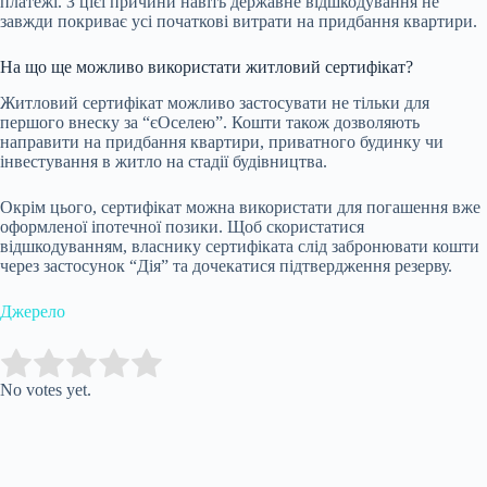
платежі. З цієї причини навіть державне відшкодування не
завжди покриває усі початкові витрати на придбання квартири.
На що ще можливо використати житловий сертифікат?
Житловий сертифікат можливо застосувати не тільки для
першого внеску за “єОселею”. Кошти також дозволяють
направити на придбання квартири, приватного будинку чи
інвестування в житло на стадії будівництва.
Окрім цього, сертифікат можна використати для погашення вже
оформленої іпотечної позики. Щоб скористатися
відшкодуванням, власнику сертифіката слід забронювати кошти
через застосунок “Дія” та дочекатися підтвердження резерву.
Джерело
Submit Rating
Rate this item:
No votes yet.