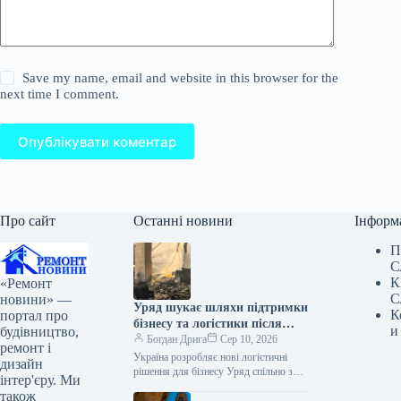
Save my name, email and website in this browser for the
next time I comment.
Опублікувати коментар
Про сайт
Останні новини
Інформ
П
С
К
«Ремонт
С
новини» —
Уряд шукає шляхи підтримки
К
портал про
бізнесу та логістики після
и
будівництво,
атак на склади
Богдан Дрига
Сер 10, 2026
ремонт і
Україна розробляє нові логістичні
дизайн
рішення для бізнесу Уряд спільно з
інтер'єру. Ми
представниками бізнесу працює над
також
конкретними кроками для