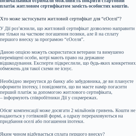
позичальники отримали можливість покрити стартовий
платіж житловим сертифікатом замість особистих коштів.
Хто може застосувати житловий сертифікат для “єОселі”?
У Дії роз’яснили, що житловий сертифікат дозволено направити
не тільки на часткове погашення позики, але й на сплату
першого внеску за програмою “єОселя”.
Даною опцією можуть скористатися ветерани та вимушено
переміщені особи, котрі мають право на державне
відшкодування. Експерти підкреслили, що будь-яких конкретних
обмежень для такої схеми не існує.
Необхідно звернутися до банку або забудовника, де ви плануєте
оформити іпотеку, і повідомити, що ви маєте намір погасити
перший платіж за допомогою житлового сертифіката,
– інформують співробітники Дії у соцмережах.
Обсяг компенсації може досягати 2 мільйонів гривень. Кошти не
надаються у готівковій формі, а одразу перераховуються на
придбання оселі або погашення іпотеки.
Яким чином відбувається сплата першого внеску?