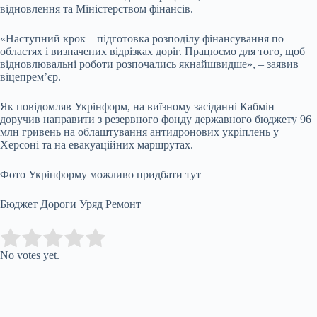
відновлення та Міністерством фінансів.
«Наступний крок – підготовка розподілу фінансування по
областях і визначених відрізках доріг. Працюємо для того, щоб
відновлювальні роботи розпочались якнайшвидше», – заявив
віцепрем’єр.
Як повідомляв Укрінформ, на виїзному засіданні Кабмін
доручив направити з резервного фонду державного бюджету 96
млн гривень на облаштування антидронових укріплень у
Херсоні та на евакуаційних маршрутах.
Фото Укрінформу можливо придбати тут
Бюджет Дороги Уряд Ремонт
Submit Rating
Rate this item:
No votes yet.