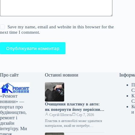
Save my name, email and website in this browser for the
next time I comment.
Опублікувати коментар
Про сайт
Останні новини
Інформ
П
С
К
«Ремонт
С
новини» —
Очищення пластику в авто:
К
портал про
як повернути йому первісний
и
будівництво,
вигляд
Сергій Шепель
Сер 7, 2026
ремонт і
Пластик в автомобілі може здаватися
дизайн
матеріалом, який не потребує
інтер'єру. Ми
особливої уваги. Він не іржавіє, не
також