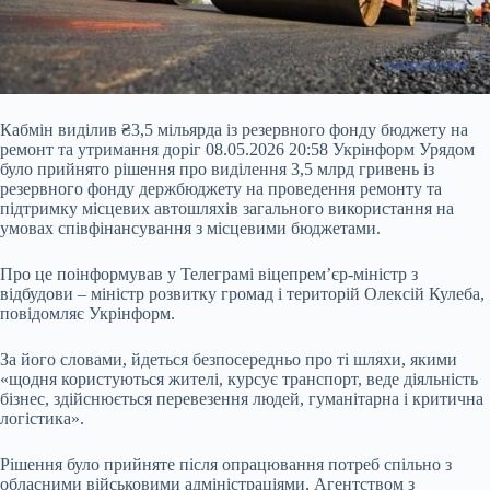
Кабмін виділив ₴3,5 мільярда із резервного фонду бюджету на
ремонт та утримання доріг 08.05.2026 20:58 Укрінформ Урядом
було прийнято рішення про виділення 3,5 млрд гривень із
резервного фонду держбюджету на проведення ремонту та
підтримку місцевих автошляхів загального використання на
умовах співфінансування з місцевими бюджетами.
Про це поінформував у Телеграмі віцепрем’єр-міністр з
відбудови – міністр розвитку громад і територій Олексій Кулеба,
повідомляє Укрінформ.
За його словами,
йдеться безпосередньо про ті шляхи, якими
«щодня користуються жителі, курсує транспорт, веде діяльність
бізнес, здійснюється перевезення людей, гуманітарна і критична
логістика».
Рішення було прийняте після опрацювання потреб спільно з
обласними військовими адміністраціями, Агентством з