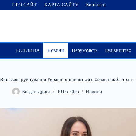
Перейти
ПРО САЙТ
КАРТА САЙТУ
Контакти
до
вмісту
ГОЛОВНА
Новини
Нерухомість
Будівництво
Військові руйнування України оцінюються в більш ніж $1 трлн 
Богдан Дрига
10.05.2026
Новини