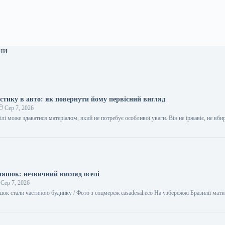
ни
тику в авто: як повернути йому первісний вигляд
Сер 7, 2026
лі може здаватися матеріалом, який не потребує особливої уваги. Він не іржавіє, не вби
пляшок: незвичний вигляд оселі
Сер 7, 2026
ок стали частиною будинку / Фото з соцмереж casadesal.eco На узбережжі Бразилії мати