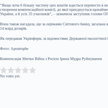
“Якщо хоча б більшу частину цих коштів вдасться перевести в к
створення компенсаційної комісії, до якої приєднується щонайме
України, а й усіх 35 учасників”, – зазначила заступник голови О
Вона також нагадала, що за оцінками Світового банку, загальна в
14 млрд доларів.
Як передавав Укрінформ, за відомостями Державної екологічної 
Фото: Apostrophe
Компенсація Збитки Війна з Росією Ірина Мудра Руйнування
Submit Rating
Rate this item:
No votes yet.