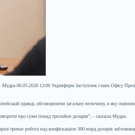
 Мудра 06.05.2026 12:06 Укрінформ Заступник глави Офісу Прези
пейській правді, обговорюючи загальну величину, в яку оцінюють
говорити про суми
понад трильйон доларів”, – сказала Мудра.
наразі триває робота над конфіскацією 300 млрд доларів заблокова