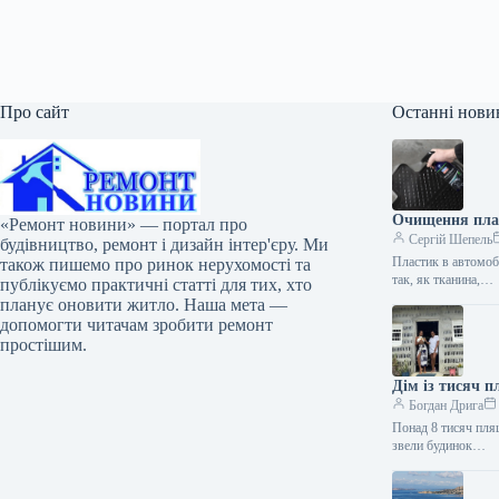
Про сайт
Останні нови
Очищення плас
«Ремонт новини» — портал про
Сергій Шепель
будівництво, ремонт і дизайн інтер'єру. Ми
Пластик в автомобі
також пишемо про ринок нерухомості та
так, як тканина,…
публікуємо практичні статті для тих, хто
планує оновити житло. Наша мета —
допомогти читачам зробити ремонт
простішим.
Дім із тисяч 
Богдан Дрига
Понад 8 тисяч пляш
звели будинок…