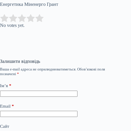
Енергетика Міненерго Грант
Submit Rating
Rate this item:
No votes yet.
Залишити відповідь
Ваша e-mail адреса не оприлюднюватиметься.
Обов’язкові поля
позначені
*
Ім’я
*
Email
*
Сайт