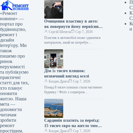
П
С
К
«Ремонт
С
новини» —
Очищення пластику в авто:
К
портал про
як повернути йому первісний
и
будівництво,
вигляд
Сергій Шепель
Сер 7, 2026
ремонт і
Пластик в автомобілі може здаватися
дизайн
матеріалом, який не потребує
інтер'єру. Ми
особливої уваги. Він не іржавіє, не
також
вбирає вологу так, як тканина,…
пишемо про
ринок
нерухомості
Дім із тисяч пляшок:
та публікуємо
незвичний вигляд оселі
практичні
Богдан Дрига
Сер 7, 2026
статті для тих,
Понад 8 тисяч пляшок стали частиною
хто планує
будинку / Фото з соцмереж
оновити
casadesal.eco На узбережжі Бразилії
житло. Наша
мати й донька звели будинок…
мета —
допомогти
читачам
зробити
Сардинія платить за переїзд:
ремонт
15 тисяч євро на житло тим,
простішим.
хто купить дім
Богдан Дрига
Сер 7, 2026