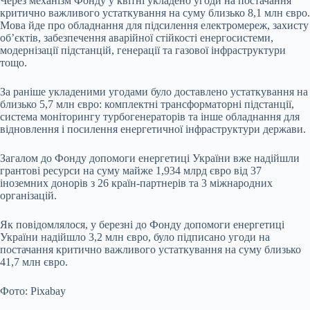
Через механізм Фонду у квітні укладено угоди на постачання
критично важливого устаткування на суму близько 8,1 млн євро.
Мова йде про обладнання для підсилення електромереж, захисту
об’єктів, забезпечення аварійної стійкості енергосистеми,
модернізації підстанцій, генерації та газової інфраструктури
тощо.
За раніше укладеними угодами було доставлено устаткування на
близько 5,7 млн євро: комплектні трансформаторні підстанції,
система моніторингу турбогенераторів та інше обладнання для
відновлення і посилення енергетичної інфраструктури держави.
Загалом до Фонду допомоги енергетиці України вже надійшли
грантові ресурси на суму майже 1,934 млрд євро від 37
іноземних донорів з 26 країн-партнерів та 3 міжнародних
організацій.
Як повідомлялося, у березні до Фонду допомоги енергетиці
України надійшло 3,2 млн євро, було підписано угоди на
постачання критично важливого устаткування на суму близько
41,7 млн євро.
Фото: Pixabay