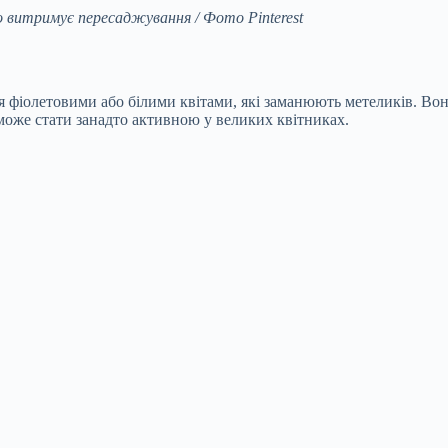
но витримує пересаджування / Фото Pinterest
я фіолетовими або білими квітами, які заманюють метеликів. Вон
 може стати занадто активною у великих квітниках.