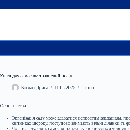
Перейти
до
вмісту
Квіти для самосіву: травневий посів.
Богдан Дрига
11.05.2026
Статті
Основні тези
Організація саду може здаватися непростим завданням, про
квітниках щороку, поступово займають вільні ділянки та 
До числа чудових самосівних культур відносяться чорнушка,