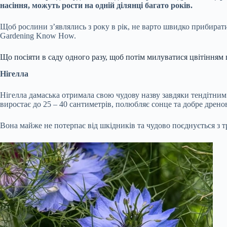
насіння, можуть рости на одній ділянці багато років.
Щоб рослини з’являлись з року в рік, не варто швидко прибирати
Gardening Know How.
Що посіяти в саду одного разу, щоб потім милуватися цвітінням
Нігелла
Нігелла дамаська отримала свою чудову назву завдяки тендітним 
виростає до 25 – 40 сантиметрів, полюбляє сонце та добре дрено
Вона майже не потерпає від шкідників та чудово поєднується з т