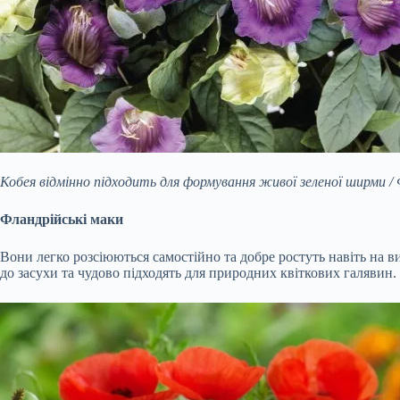
Кобея відмінно підходить для формування живої зеленої ширми / 
Фландрійські маки
Вони легко розсіюються самостійно та добре ростуть навіть на в
до засухи та чудово підходять для природних квіткових галявин.