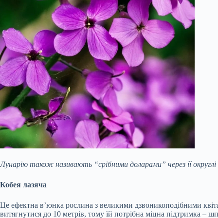
Лунарію також називають “срібними доларами” через її округлі п
Кобея лазяча
Це ефектна в’юнка рослина з великими дзвоникоподібними квітами
витягнутися до 10 метрів, тому їй потрібна міцна підтримка – ш