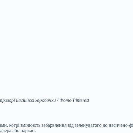
розорі насіннєві коробочки / Фото Pinterest
, котрі змінюють забарвлення від зеленуватого до насичено-фіол
палера або паркан.