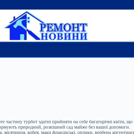
те частину турбот здатні прийняти на себе багаторічні квіти, що
формують природний, розкішний сад майже без вашої допомоги.
 місячниця, кобея, маки фландрські, орлики, вербена аргентинсь