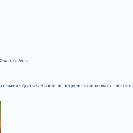
Фото Pinterest
иснажених ґрунтах. Насіння не потрібно заглиблювати – достатнь