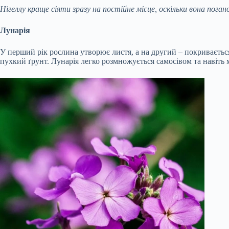
Нігеллу краще сіяти зразу на постійне місце, оскільки вона пога
Лунарія
У перший рік рослина утворює листя, а на другий – покриваєтьс
пухкий ґрунт. Лунарія легко розмножується самосівом та навіть