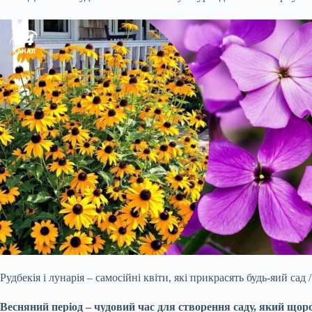
Рудбекія і лунарія – самосійні квіти, які прикрасять будь-яий сад
Весняний період – чудовий час для створення саду, який щоро