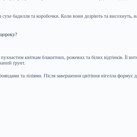
 сухе бадилля та коробочки. Коли вони дозріють та висохнуть, н
 щороку?
пухнастим квіткам блакитних, рожевих та білих відтінків. Її вит
ваний ґрунт.
рояндами та ліліями. Після завершення цвітіння нігелла формує д