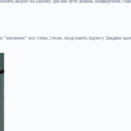
облять акцент на одному: дім має бути живим, комфортним і таки
“заповнює” все: стіни, стелю, іноді навіть підлогу. Завдяки цьо