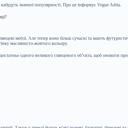
набудуть значної популярності. Про це інформує Vogue Adria.
оці?
лянцеві меблі. Але тепер вони більш сучасні та мають футуристи
дтінку маслянисто-жовтого кольору.
остатньо одного великого глянцевого об’єкта, щоб оновити прос
втий. Також у тренді будуть м’які рожеві, блакитні, бірюзові т