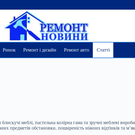
Ринок
Ремонт і дизайн
Ремонт авто
Статті
блискучі меблі, пастельна колірна гама та зручні меблеві вироби
их предметів обстановки, поширеність ніжних відтінків та м’як