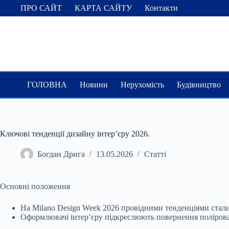
Перейти
ПРО САЙТ
КАРТА САЙТУ
Контакти
до
вмісту
ГОЛОВНА
Новини
Нерухомість
Будівництво
Ключові тенденції дизайну інтер’єру 2026.
Богдан Дрига
13.05.2026
Статті
Основні положення
На Milano Design Week 2026 провідними тенденціями стали 
Оформлювачі інтер’єру
підкреслюють повернення полірован