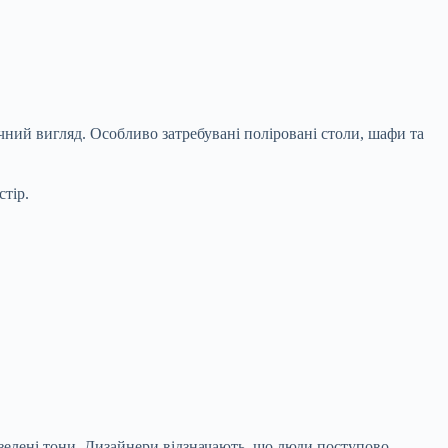
чний вигляд. Особливо затребувані поліровані столи, шафи та
тір.
а зелені тони. Дизайнери відзначають, що люди поступово