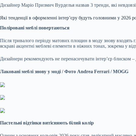
Дизайнер Маріо Призмич Вурделья назвав 3 тренди, які невдовзі 
Які тенденції в оформленні інтер’єру будуть головними у 2026 р
Поліровані меблі повертаються
Після тривалого періоду матових площин в моду знову входять г
яскраві акцентні меблеві елементи в ніжних тонах, зокрема у ві
Дизайнери рекомендують не перенасичувати інтер’єр блиском – д
Лаковані меблі знову у моді / Фото Andrea Ferrari / MOGG
Пастельні відтінки витісняють білий колір
Одним з основних кольорів 2026 року став делікатний масляно-жо