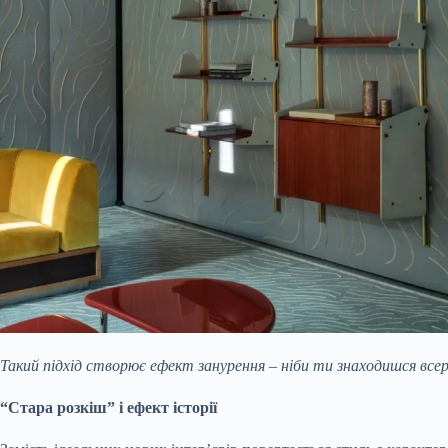
Такий підхід створює ефект занурення – ніби ти знаходишся всеред
“Стара розкіш” і ефект історії