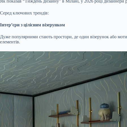
Як показав “Тиждень дизайну” в Мілані, у 2026 році дизайнери р
Серед ключових трендів:
Інтер’єри з цілісним візерунком
Дуже популярними стають простори, де один візерунок або мотив 
елементів.