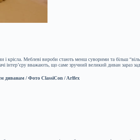
ни і крісла. Меблеві вироби стають менш суворими та більш “віл
чі інтер’єру вважають, що саме зручний великий диван зараз зада
 диванам / Фото ClassiCon / Arlfex