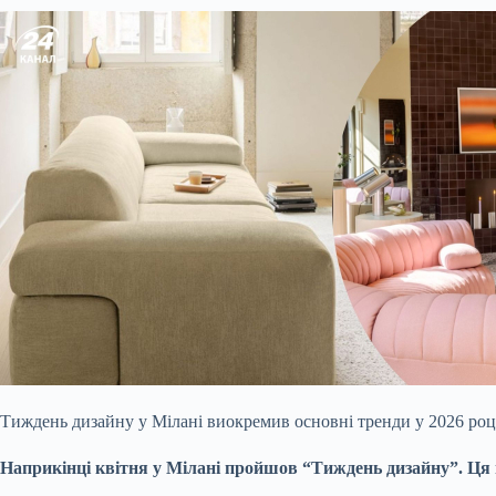
Тиждень дизайну у Мілані виокремив основні тренди у 2026 роц
Наприкінці квітня у Мілані пройшов “Тиждень дизайну”. Ця по