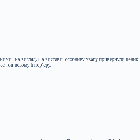
ьними” на вигляд. На виставці особливу увагу привернули великі
є тон всьому інтер’єру.