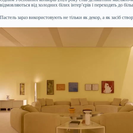
відмовляються від холодних білих інтер’єрів і переходять до біл
Пастель зараз використовують не тільки як декор, а як засіб ств