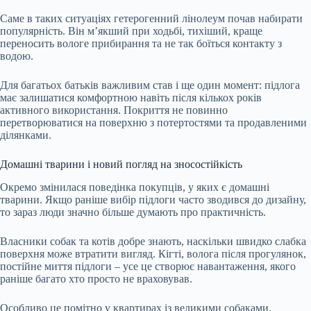
Саме в таких ситуаціях гетерогенний лінолеум почав набирати
популярність. Він м’якший при ходьбі, тихіший, краще
переносить вологе прибирання та не так боїться контакту з
водою.
Для багатьох батьків важливим став і ще один момент: підлога
має залишатися комфортною навіть після кількох років
активного використання. Покриття не повинно
перетворюватися на поверхню з потертостями та продавленими
ділянками.
Домашні тварини і новий погляд на зносостійкість
Окремо змінилася поведінка покупців, у яких є домашні
тварини. Якщо раніше вибір підлоги часто зводився до дизайну,
то зараз люди значно більше думають про практичність.
Власники собак та котів добре знають, наскільки швидко слабка
поверхня може втратити вигляд. Кігті, волога після прогулянок,
постійне миття підлоги – усе це створює навантаження, якого
раніше багато хто просто не враховував.
Особливо це помітно у квартирах із великими собаками.