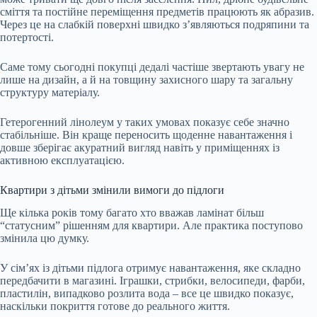
сміття та постійне переміщення предметів працюють як абразив.
Через це на слабкій поверхні швидко з’являються подряпини та
потертості.
Саме тому сьогодні покупці дедалі частіше звертають увагу не
лише на дизайн, а й на товщину захисного шару та загальну
структуру матеріалу.
Гетерогенний лінолеум у таких умовах показує себе значно
стабільніше. Він краще переносить щоденне навантаження і
довше зберігає акуратний вигляд навіть у приміщеннях із
активною експлуатацією.
Квартири з дітьми змінили вимоги до підлоги
Ще кілька років тому багато хто вважав ламінат більш
“статусним” рішенням для квартири. Але практика поступово
змінила цю думку.
У сім’ях із дітьми підлога отримує навантаження, яке складно
передбачити в магазині. Іграшки, стрибки, велосипеди, фарби,
пластилін, випадково розлита вода – все це швидко показує,
наскільки покриття готове до реального життя.