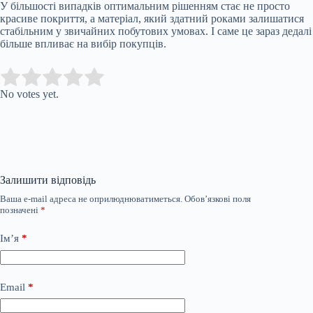
У більшості випадків оптимальним рішенням стає не просто
красиве покриття, а матеріал, який здатний роками залишатися
стабільним у звичайних побутових умовах. І саме це зараз дедалі
більше впливає на вибір покупців.
Submit Rating
Rate this item:
No votes yet.
Залишити відповідь
Ваша e-mail адреса не оприлюднюватиметься.
Обов’язкові поля
позначені
*
Ім’я
*
Email
*