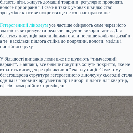
бігають діти, живуть домашні тварини, регулярно проводять
вологе прибирання. І саме в таких умовах швидко стає
зрозуміло: красиве покриття ще не означає практичне.
Гетерогенний лінолеум
усе частіше обирають саме через його
здатність витримувати реальне щоденне використання. Для
багатьох покупців важливішими стали не лише колір чи дизайн,
а те, наскільки підлога стійка до подряпин, вологи, меблів і
постійного руху.
У більшості випадків люди вже не шукають “тимчасовий
варіант”. Навпаки, все більше покупців хочуть покриття, яке не
втратить вигляд через рік активної експлуатації. Саме тому
багатошарова структура гетерогенного лінолеуму сьогодні стала
одним із головних аргументів при виборі підлоги для квартир,
офісів і комерційних приміщень.