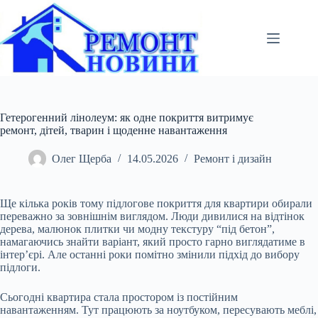
Перейти
до
вмісту
Гетерогенний лінолеум: як одне покриття витримує
ремонт, дітей, тварин і щоденне навантаження
Олег Щерба
14.05.2026
Ремонт і дизайн
Ще кілька років тому підлогове покриття для квартири обирали
переважно за зовнішнім виглядом. Люди дивилися на відтінок
дерева, малюнок плитки чи модну текстуру “під бетон”,
намагаючись знайти варіант, який просто гарно виглядатиме в
інтер’єрі. Але останні роки помітно змінили підхід до вибору
підлоги.
Сьогодні квартира стала простором із постійним
навантаженням. Тут працюють за ноутбуком, пересувають меблі,