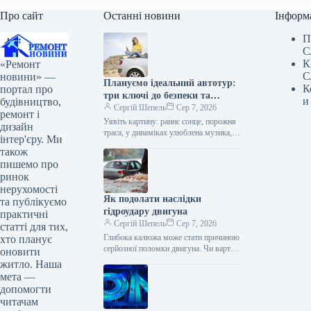
Про сайт
Останні новини
Інформ
П
С
К
«Ремонт
С
новини» —
Плануємо ідеальний автотур:
К
портал про
три ключі до безпеки та
и
будівництво,
комфорту
Сергій Шепель
Сер 7, 2026
ремонт і
Уявіть картину: раннє сонце, порожня
дизайн
траса, у динаміках улюблена музика, а
інтер'єру. Ми
попереду цілий день дороги. Саме
також
заради цього відчуття свободи…
пишемо про
ринок
нерухомості
Як подолати наслідки
та публікуємо
гідроудару двигуна
практичні
Сергій Шепель
Сер 7, 2026
статті для тих,
Глибока калюжа може стати причиною
хто планує
серйозної поломки двигуна. Чи варто
оновити
взагалі кудись виїжджати на машині,
житло. Наша
коли синоптики обіцяють зливу?
мета —
Головною…
допомогти
читачам