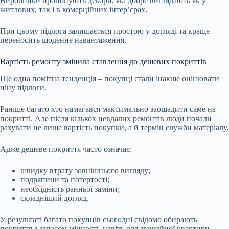
Виробники пропонують декори, які добре виглядають як у
житлових, так і в комерційних інтер’єрах.
При цьому підлога залишається простою у догляді та краще
переносить щоденне навантаження.
Вартість ремонту змінила ставлення до дешевих покриттів
Ще одна помітна тенденція – покупці стали інакше оцінювати
ціну підлоги.
Раніше багато хто намагався максимально заощадити саме на
покритті. Але після кількох невдалих ремонтів люди почали
рахувати не лише вартість покупки, а й термін служби матеріалу.
Адже дешеве покриття часто означає:
швидку втрату зовнішнього вигляду;
подряпини та потертості;
необхідність ранньої заміни;
складніший догляд.
У результаті багато покупців сьогодні свідомо обирають
покриття з запасом міцності, навіть для звичайної квартири.