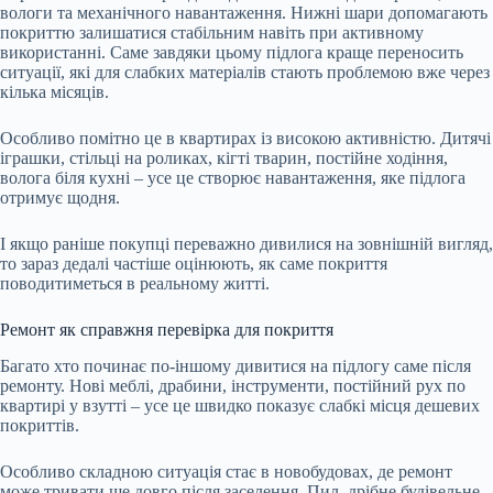
вологи та механічного навантаження. Нижні шари допомагають
покриттю залишатися стабільним навіть при активному
використанні. Саме завдяки цьому підлога краще переносить
ситуації, які для слабких матеріалів стають проблемою вже через
кілька місяців.
Особливо помітно це в квартирах із високою активністю. Дитячі
іграшки, стільці на роликах, кігті тварин, постійне ходіння,
волога біля кухні – усе це створює навантаження, яке підлога
отримує щодня.
І якщо раніше покупці переважно дивилися на зовнішній вигляд,
то зараз дедалі частіше оцінюють, як саме покриття
поводитиметься в реальному житті.
Ремонт як справжня перевірка для покриття
Багато хто починає по-іншому дивитися на підлогу саме після
ремонту. Нові меблі, драбини, інструменти, постійний рух по
квартирі у взутті – усе це швидко показує слабкі місця дешевих
покриттів.
Особливо складною ситуація стає в новобудовах, де ремонт
може тривати ще довго після заселення. Пил, дрібне будівельне