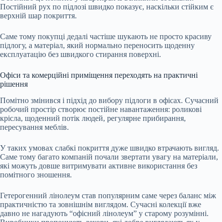
Постійний рух по підлозі швидко показує, наскільки стійким є
верхній шар покриття.
Саме тому покупці дедалі частіше шукають не просто красиву
підлогу, а матеріал, який нормально переносить щоденну
експлуатацію без швидкого стирання поверхні.
Офіси та комерційні приміщення переходять на практичні
рішення
Помітно змінився і підхід до вибору підлоги в офісах. Сучасний
робочий простір створює постійне навантаження: роликові
крісла, щоденний потік людей, регулярне прибирання,
пересування меблів.
У таких умовах слабкі покриття дуже швидко втрачають вигляд.
Саме тому багато компаній почали звертати увагу на матеріали,
які можуть довше витримувати активне використання без
помітного зношення.
Гетерогенний лінолеум став популярним саме через баланс між
практичністю та зовнішнім виглядом. Сучасні колекції вже
давно не нагадують “офісний лінолеум” у старому розумінні.