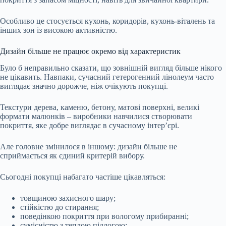
Особливо це стосується кухонь, коридорів, кухонь-віталень та
інших зон із високою активністю.
Дизайн більше не працює окремо від характеристик
Було б неправильно сказати, що зовнішній вигляд більше нікого
не цікавить. Навпаки, сучасний гетерогенний лінолеум часто
виглядає значно дорожче, ніж очікують покупці.
Текстури дерева, каменю, бетону, матові поверхні, великі
формати малюнків – виробники навчилися створювати
покриття, яке добре виглядає в сучасному інтер’єрі.
Але головне змінилося в іншому: дизайн більше не
сприймається як єдиний критерій вибору.
Сьогодні покупці набагато частіше цікавляться:
товщиною захисного шару;
стійкістю до стирання;
поведінкою покриття при вологому прибиранні;
сумісністю з теплою підлогою;