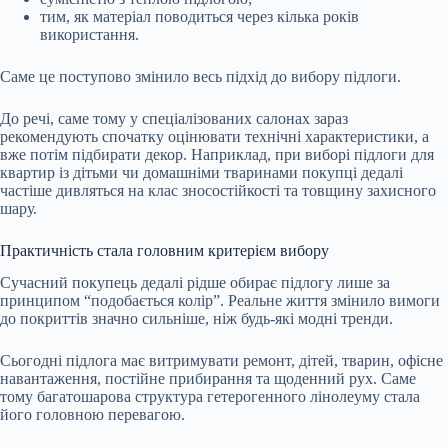
тим, як матеріал поводиться через кілька років
використання.
Саме це поступово змінило весь підхід до вибору підлоги.
До речі, саме тому у спеціалізованих салонах зараз
рекомендують спочатку оцінювати технічні характеристики, а
вже потім підбирати декор. Наприклад, при виборі підлоги для
квартир із дітьми чи домашніми тваринами покупці дедалі
частіше дивляться на клас зносостійкості та товщину захисного
шару.
Практичність стала головним критерієм вибору
Сучасний покупець дедалі рідше обирає підлогу лише за
принципом “подобається колір”. Реальне життя змінило вимоги
до покриттів значно сильніше, ніж будь-які модні тренди.
Сьогодні підлога має витримувати ремонт, дітей, тварин, офісне
навантаження, постійне прибирання та щоденний рух. Саме
тому багатошарова структура гетерогенного лінолеуму стала
його головною перевагою.